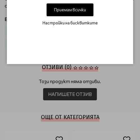
себе си.
Приемам всички
Виж продукти от категория:
Настройки на бисквитките
Коса
За мъже
За брада
За бръснене
Бръснарство
Грижа и стилизиране за брада
ОТЗИВИ (0)
Този продукт няма отзиви.
НАПИШЕТЕ ОТЗИВ
ОЩЕ ОТ КАТЕГОРИЯТА