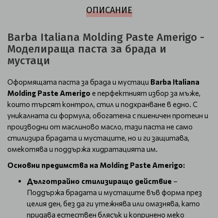
ОПИСАНИЕ
Barba Italiana Molding Paste Amerigo -
Моделираща паста за брада и
мустаци
Оформящата паста за брада и мустаци
Barba Italiana
Molding Paste Amerigo
е перфектният избор за мъже,
които търсят контрол, стил и подхранване в едно. С
уникалната си формула, обогатена с пшеничен протеин и
производни от маслиново масло, тази паста не само
стилизира брадата и мустаците, но и ги защитава,
омекотява и поддържа хидратацията им.
Основни предимства на Molding Paste Amerigo:
Дълготрайно стилизиращо действие
–
Поддържа брадата и мустаците във форма през
целия ден, без да ги утежнява или омазнява, като
придава естествен блясък и копринено меко