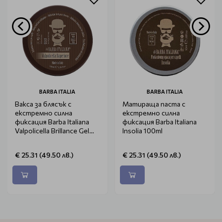
BARBA ITALIA
BARBA ITALIA
Вакса за блясък с
Матираща паста с
екстремно силна
екстремно силна
фиксация Barba Italiana
фиксация Barba Italiana
Valpolicella Brillance Gel
Insolia 100ml
100ml
€ 25.31 (49.50 лв.)
€ 25.31 (49.50 лв.)