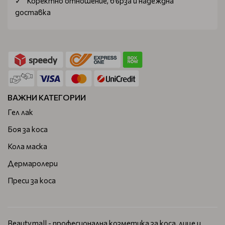
Коректно отношение, бърза и надеждна
доставка
ВАЖНИ КАТЕГОРИИ
Гел лак
Боя за коса
Кола маска
Дермаролери
Преси за коса
Beautymall - професионална козметика за коса, лице и