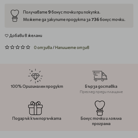
9
Получавате
бонус точки при покупка.
736
Можете да закупите продукта за
бонус точки.
Добави в желани
0 отзива
/
Напишете отзив
100% Оригинален продукт
Бърза доставка
Преглед преди плащане
Подарък към поръчката
Бонус точки и лоялна
програма