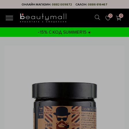
ОНЛАЙН МАГАЗИН:
0882 009872
САЛОН:
0886 616467
0
0
-15% С КОД SUMMER15 ☀️