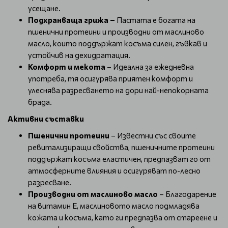
усещане.
Подхранваща грижа –
Пастата е богата на
пшенични протеини и производни от маслиново
масло, които поддържат косъма силен, гъвкав и
устойчив на дехидратация.
Комфорт и мекота
– Идеална за ежедневна
употреба, тя осигурява приятен комфорт и
улеснява разресването на дори най-непокорната
брада.
Активни съставки
Пшенични протеини
– Известни със своите
ревитализиращи свойства, пшеничните протеини
поддържат косъма еластичен, предпазват го от
атмосферните влияния и осигуряват по-лесно
разресване.
Производни от маслиново масло
– Благодарение
на витамин E, маслиновото масло подмладява
кожата и косъма, като ги предпазва от стареене и