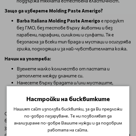
поддържа тяхната естествена еластичност.
Защо да изберете Molding Paste Amerigo?
Barba Italiana Molding Paste Amerigo
е продукт
без ГМО, без тестове върху животни и без
парабени, парафини, силикони и сулфати. Тя е
безопасна за всеки тип брада и мустаци и осигурява
грижа, подходяща и за най-чувствителната кожа.
Начин на употреба:
Вземете малко количество от пастата и
затоплете между дланите си.
Нанесете върху брадата и/или мустаците,
оформяйки ги според желанието си.
Насладете се на безупречен стил и свеж вид през
Настройки на бисквитките
целия ден.
Нашият сайт използва бисквитки, за да Ви предложи
С Barba Italiana Molding Paste Amerigo всяка брада ще
по-добро пазаруване. Те ни позволяват да
бъде не просто оформена, но и подхранена, здрава и
анализираме по-добре Вашите нужди и да подобрим
защитена, което я прави идеалното решение за
работата на сайта.
съвременния мъж, който държи на визията и грижата за