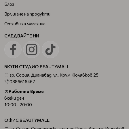
Блог
Връщане на продукти
Отзиви за магазина
СЛЕДВАЙТЕ НИ
БЮТИ СТУДИО BEAUTYMALL
гр. София, Дианабад, ул. Крум Кюлявков 25
0886616467
Работно време
всеки ден
10:00 - 20:00
ОФИС BEAUTYMALL
гр. София, Студентски град, ул.Проф. Атанас Иширков