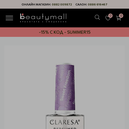
ОНЛАЙН МАГАЗИН:
0882 009872
САЛОН:
0886 616467
0
0
-15% С КОД - SUMMER15