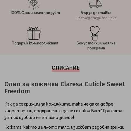
100% Оригинален продукт
Бърза доставка
Преглед преди плащане
Подарък към поръчката
Бонус точки и лоялна
програма
ОПИСАНИЕ
Олио за кожички Claresa Cuticle Sweet
Freedom
Как да се грижим за кожичките, така че да са добре
хидратирани, подхранени и да не се накъсват? Грижата
за тях изобщо не е тайно знание!
Кожата, както и цялото тяло, изискват редовна грижа.