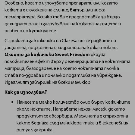
Особено, когато използвате препарати или когато
кожата е изложена на слънце, вятър или ниска
темепратура, всичко това е предпоставка за бързо
дехидратиране и загрубяване на кожата на ръцете и
особено но кутикулите.
С грижата за кожичики на Claresa ще се радвате на
защитена, подхранена и хидратирана кожа и нокти.
Олиото за кожичики Sweet Freedom
оказва
положителен ефект върху регенерацията на нокътната
матрица, благодарение на което нокътната плочка
става по-здрава и по-малко податлива на увреждане.
Идеалният завършек на всеки маникюр.
Как да използвам?
Нанесете малко количество олио върху кожичките
около ноктите. Направете нежен масаж, докато
продуктът се абсорбира. Маслината е страхотна
както веднага след маникюра, така и в ежедневния
ритуал за грижа.