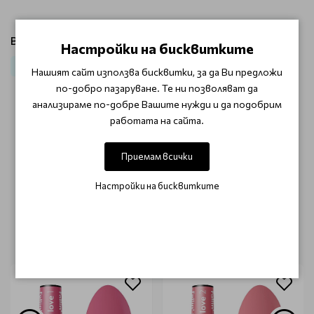
Виж продукти от категория:
Настройки на бисквитките
Грижа за нокти и кожички
Заздравители и олиа Claresa
Нашият сайт използва бисквитки, за да Ви предложи
по-добро пазаруване. Те ни позволяват да
анализираме по-добре Вашите нужди и да подобрим
ОТЗИВИ (0)
работата на сайта.
Този продукт няма отзиви.
Приемам всички
НАПИШЕТЕ ОТЗИВ
Настройки на бисквитките
ОЩЕ ОТ КАТЕГОРИЯТА