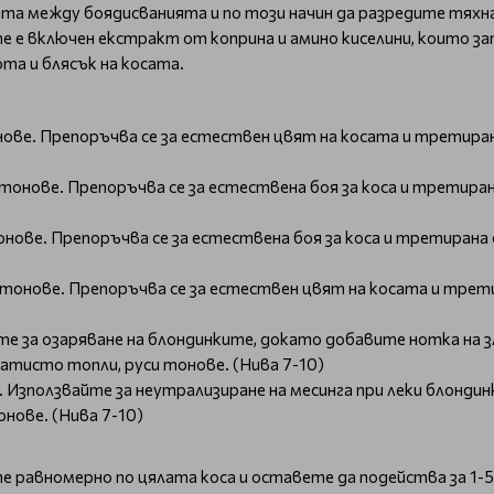
ата между боядисванията и по този начин да разредите тях
те е включен екстракт от коприна и амино киселини, които з
та и блясък на косата.
ве. Препоръчва се за естествен цвят на косата и третирана
нове. Препоръчва се за естествена боя за коса и третирана 
ове. Препоръчва се за естествена боя за коса и третирана с
тонове. Препоръчва се за естествен цвят на косата и трети
те за озаряване на блондинките, докато добавите нотка на 
латисто топли, руси тонове. (Нива 7-10)
Използвайте за неутрализиране на месинга при леки блондинк
онове. (Нива 7-10)
е равномерно по цялата коса и оставете да подейства за 1-5