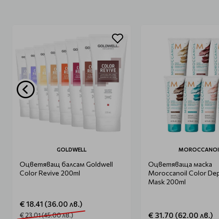
GOLDWELL
MOROCCANOI
Оцветяващ балсам Goldwell
Оцветяваща маска
Color Revive 200ml
Moroccanoil Color Dep
Mask 200ml
€ 18.41 (36.00 лв.)
€ 31.70 (62.00 лв.)
€ 23.01 (45.00 лв.)