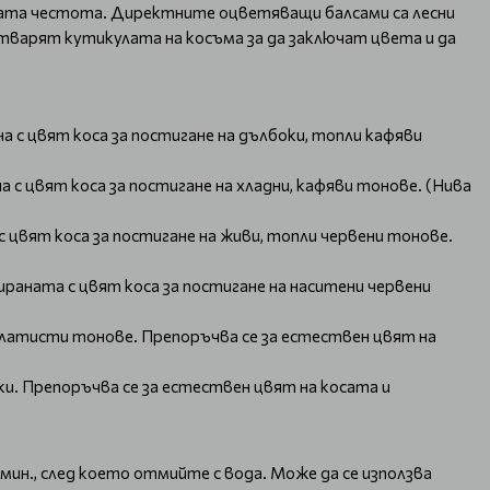
ната честота. Директните оцветяващи балсами са лесни
атварят кутикулата на косъма за да заключат цвета и да
 с цвят коса за постигане на дълбоки, топли кафяви
с цвят коса за постигане на хладни, кафяви тонове. (Нива
 цвят коса за постигане на живи, топли червени тонове.
раната с цвят коса за постигане на наситени червени
златисти тонове. Препоръчва се за естествен цвят на
и. Препоръчва се за естествен цвят на косата и
мин., след което отмийте с вода. Може да се използва