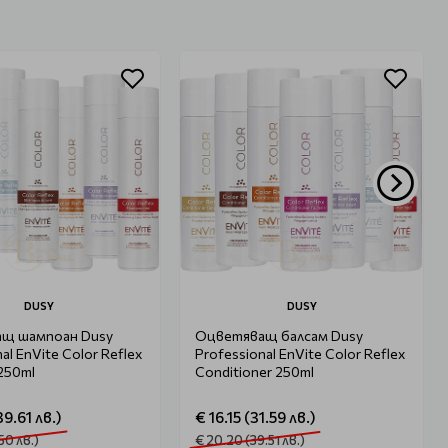
DUSY
DUSY
щ шампоан Dusy
Оцветяващ балсам Dusy
al EnVite Color Reflex
Professional EnVite Color Reflex
250ml
Conditioner 250ml
39.61 лв.)
€ 16.15 (31.59 лв.)
50 лв.)
€ 20.20 (39.51 лв.)