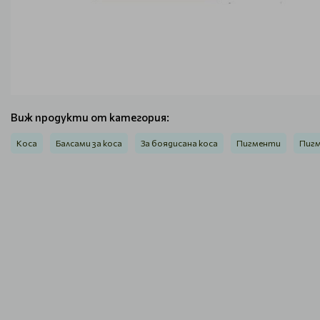
Виж продукти от категория:
Коса
Балсами за коса
За боядисана коса
Пигменти
Пигм