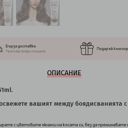
Бърза доставка
Подарък към по
Преглед преди плащане
ОПИСАНИЕ
51ml.
о освежете вашият между боядисванията 
те с цветовите нюанси на косата си, без да преминавате п