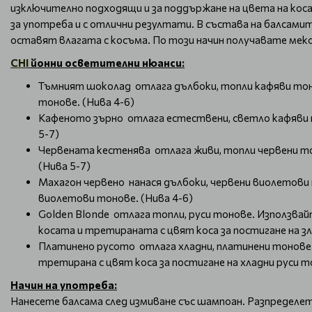
изключително подходящи и за поддържане на цвета на кос
за употреба и с отлични резултати. В състава на балсами
оставят влагата с косъма. По този начин получавате меко
CHI
йонни осветителни нюанси:
Тъмният шоколад отлага дълбоки, топли кафяви тоно
тонове. (Нива 4-6)
Кафеното зърно отлага естествени, светло кафяви то
5-7)
Червената кестенява отлага живи, топли червени тон
(Нива 5-7)
Махагон червено нанася дълбоки, червени виолетови 
виолетови тонове. (Нива 4-6)
Golden Blonde отлага топли, руси тонове. Използвай
косата и третираната с цвят коса за постигане на з
Платинено русото отлага хладни, платинени тонове. 
третирана с цвят коса за постигане на хладни руси т
Начин на употреба:
Нанесете балсама след измиване със шампоан. Разпределет