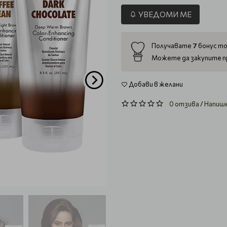
УВЕДОМИ МЕ
7
Получавате
бонус то
Можете да закупите п
Добави в желани
0 отзива
/
Напиш