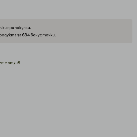
чки при покупка.
634
родукта за
бонус точки.
ете отзив