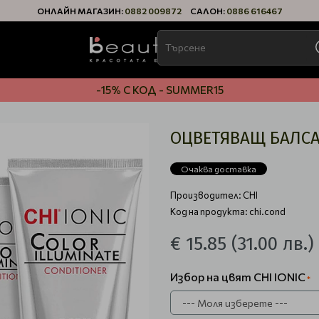
ОНЛАЙН МАГАЗИН:
0882 009872
САЛОН:
0886 616467
-15% С КОД - SUMMER15
ОЦВЕТЯВАЩ БАЛСАМ
Очаква доставка
Производител:
CHI
Код на продукта: chi.cond
€ 15.85
(31.00 лв.)
Избор на цвят CHI IONIC