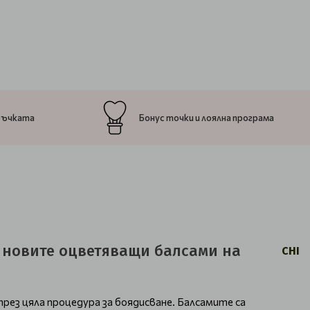
ръчката
Бонус точки и лоялна програма
с новите оцветяващи балсами на
CHI
рез цяла процедура за боядисване. Балсамите са