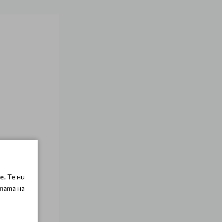
. Те ни
тата на