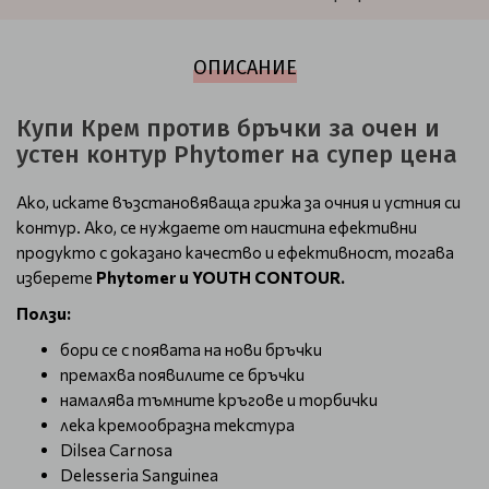
ОПИСАНИЕ
Купи Крем против бръчки за очен и
устен контур Phytomer на супер цена
Ако, искате възстановяваща грижа за очния и устния си
контур. Ако, се нуждаете от наистина ефективни
продукто с доказано качество и ефективност, тогава
изберете
Phytomer и YOUTH CONTOUR.
Ползи:
бори се с появата на нови бръчки
премахва появилите се бръчки
намалява тъмните кръгове и торбички
лека кремообразна текстура
Dilsea Carnosa
Delesseria Sanguinea