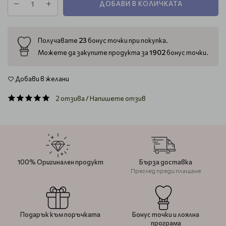
ДОБАВИ В КОЛИЧКАТА
23
Получавате
бонус точки при покупка.
1902
Можете да закупите продукта за
бонус точки.
Добави в желани
2 отзива
/
Напишете отзив
100% Оригинален продукт
Бърза доставка
Преглед преди плащане
Подарък към поръчката
Бонус точки и лоялна
програма