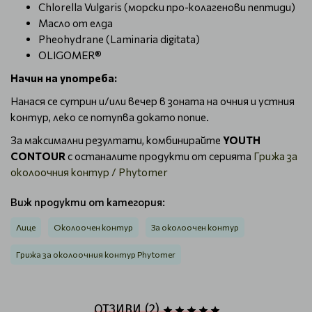
Chlorella Vulgaris (морски про-колагенови пептиди)
Масло от елда
Pheohydrane (Laminaria digitata)
OLIGOMER®
Начин на употреба:
Нанася се сутрин и/или вечер в зоната на очния и устния
контур, леко се потупва докато попие.
За максимални резултати, комбинирайте
YOUTH
CONTOUR
с останалите продукти от серията
Грижа за
околоочния контур / Phytomer
Виж продукти от категория:
Лице
Околоочен контур
За околоочен контур
Грижа за околоочния контур Phytomer
ОТЗИВИ (2)