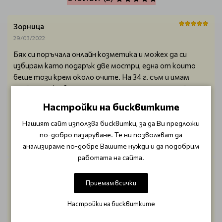
Зорница
29/03/2022
Бях си поръчала онлайн козметика и можех да си
избирам като подарък две мостри, една от които
беше този крем около очите. На 34 г. съм и имам
поява на леки бръчици и умора от ранното ставане,
ползвала съм не толкова професионална козметика и
Настройки на бисквитките
след като опитах мострата / сутрин и вечер/
докато свърши видях колко освежаващо действа на
Нашият сайт използва бисквитки, за да Ви предложи
очите ми. Определено зоната около очите заслужава
по-добро пазаруване. Те ни позволяват да
този продукт.
анализираме по-добре Вашите нужди и да подобрим
работата на сайта.
Петя Ангелова
29/04/2019
Приемам всички
Страхотен продукт за борба с бръчките около
Настройки на бисквитките
очите и около устата! Много кремове обещават
мигновен ефект, но този продукт наистина действа.