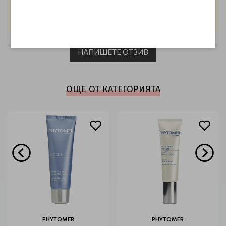
Видимо изглажда и стяга кожата на лицето, а и е
доста икономичен! Препоръчвам!
НАПИШЕТЕ ОТЗИВ
ОЩЕ ОТ КАТЕГОРИЯТА
PHYTOMER
PHYTOMER