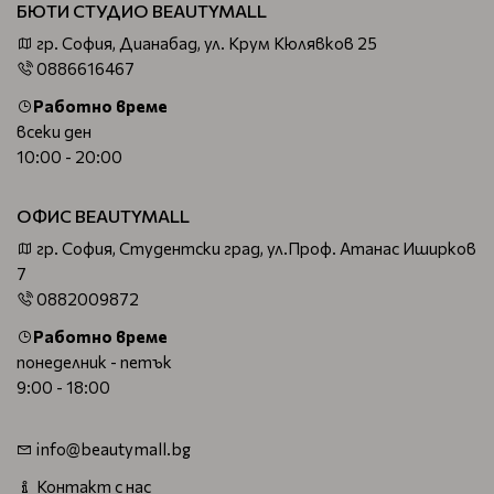
БЮТИ СТУДИО BEAUTYMALL
гр. София, Дианабад, ул. Крум Кюлявков 25
0886616467
Работно време
всеки ден
10:00 - 20:00
ОФИС BEAUTYMALL
гр. София, Студентски град, ул.Проф. Атанас Иширков
7
0882009872
Работно време
понеделник - петък
9:00 - 18:00
info@beautymall.bg
Контакт с нас