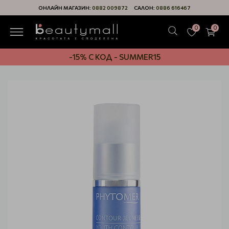
ОНЛАЙН МАГАЗИН:
0882 009872
САЛОН:
0886 616467
0
0
-15% С КОД - SUMMER15