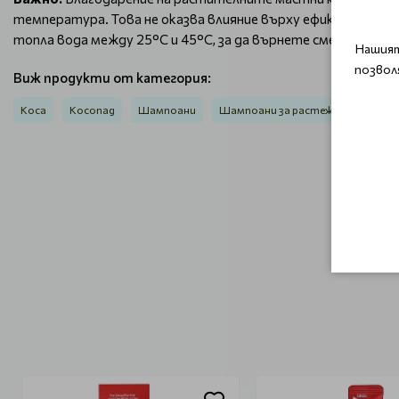
температура. Това не оказва влияние върху ефикасността
топла вода между 25°C и 45°C, за да върнете сместа в пъ
Нашият
позвол
Виж продукти от категория:
Коса
Косопад
Шампоани
Шампоани за растеж на косата