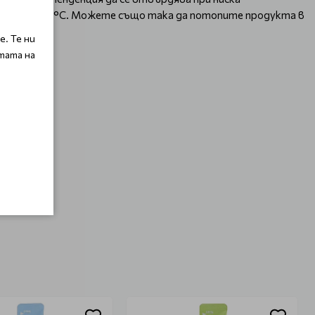
атура над 25°C. Можете също така да потопите продукта в
. Те ни
тата на
родажба