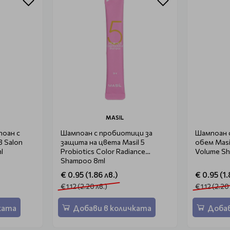
MASIL
оан с
Шампоан с пробиотици за
Шампоан 
3 Salon
защита на цвета Masil 5
обем Masil
l
Probiotics Color Radiance
Volume S
Shampoo 8ml
€ 0.95 (1.86 лв.)
€ 0.95 (1.
€ 1.12 (2.20 лв.)
€ 1.12 (2.20
ката
Добави в количката
Добав