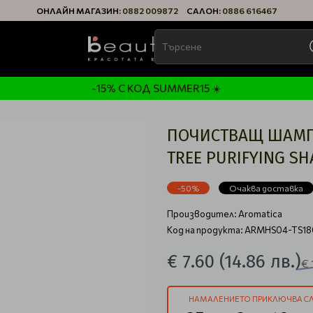
ОНЛАЙН МАГАЗИН:
0882 009872
САЛОН:
0886 616467
-15% С КОД SUMMER15 ☀️
ПОЧИСТВАЩ ШАМПО
TREE PURIFYING S
-50%
Очаква доставка
Производител:
Aromatica
Код на продукта: ARMHS04-TS18
€ 7.60
(14.86 лв.)
€ 
НАМАЛЕНИЕТО ПРИКЛЮЧВА СЛ