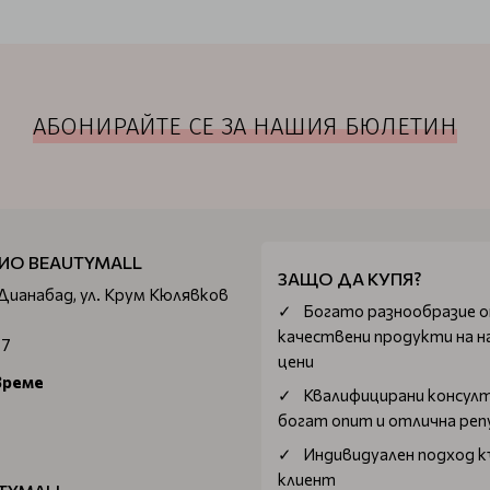
АБОНИРАЙТЕ СЕ ЗА НАШИЯ БЮЛЕТИН
ИО BEAUTYMALL
ЗАЩО ДА КУПЯ?
 Дианабад, ул. Крум Кюлявков
Богатo разнообразие 
качествени продукти на н
67
цени
време
Квалифицирани консул
богат опит и отлична ре
Индивидуален подход к
клиент