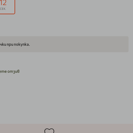
11
СЕК.
чки при покупка.
ете отзив