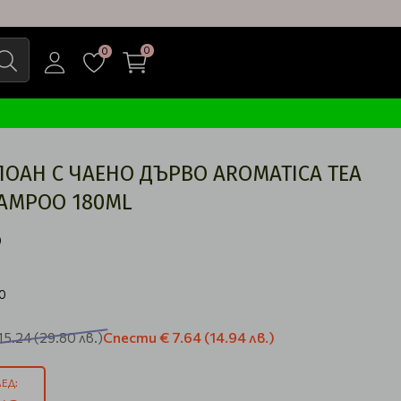
0
0
АН С ЧАЕНО ДЪРВО AROMATICA TEA
HAMPOO 180ML
0
Спести
€ 7.64
(14.94 лв.)
15.24
(29.80 лв.)
ЕД: