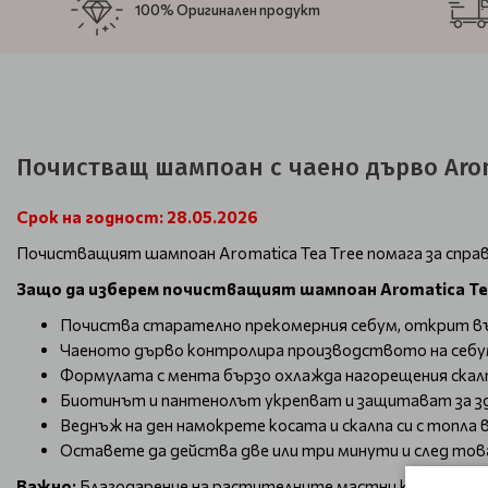
100% Оригинален продукт
Почистващ шампоан с чаено дърво Aroma
Срок на годност: 28.05.2026
Почистващият шампоан Aromatica Tea Tree помага за справ
Защо да изберем почистващият шампоан Aromatica Te
Почиства старателно прекомерния себум, открит вър
Чаеното дърво контролира производството на себум, 
Формулата с мента бързо охлажда нагорещения скал
Биотинът и пантенолът укрепват и защитават за зд
Веднъж на ден намокрете косата и скалпа си с топла
Оставете да действа две или три минути и след това
Важно:
Благодарение на растителните мастни киселини, с