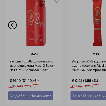
MASIL
MASIL
Възстановяващ шампоан с
Възстановяващ шамп
аминокиселини Masil 3 Salon
аминокиселини Masil 
Hair CMC Shampoo 300ml
Hair CMC Shampoo 8m
€ 16.10 (31.49 лв.)
€ 0.95 (1.86 лв.)
€ 18.92 (37.00 лв.)
€ 1.12 (2.20 лв.)
Добави в количката
Добави в колич