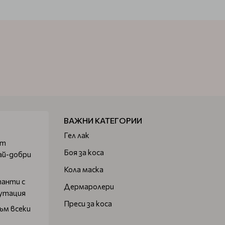
ВАЖНИ КАТЕГОРИИ
Гел лак
от
Боя за коса
ай-добри
Кола маска
танти с
Дермаролери
путация
Преси за коса
ъм всеки