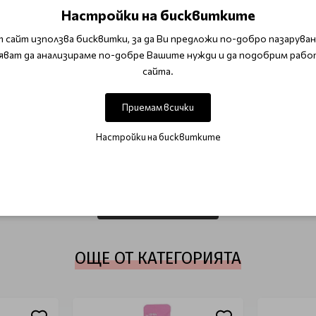
Настройки на бисквитките
 на продукта, но моля, съхранявайте продукта при темпер
рвоначалното си състояние.
 сайт използва бисквитки, за да Ви предложи по-добро пазаруване
яват да анализираме по-добре Вашите нужди и да подобрим рабо
сайта.
Корейска козметика
Корейска козметика за коса
K-Beauty Разп
Приемам всички
Настройки на бисквитките
ОТЗИВИ (0)
Този продукт няма отзиви.
НАПИШЕТЕ ОТЗИВ
ОЩЕ ОТ КАТЕГОРИЯТА