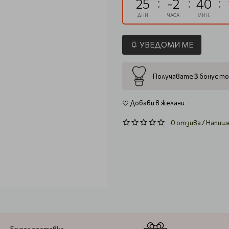
25
-2
40
ДНИ
ЧАСА
МИН.
УВЕДОМИ МЕ
3
Получавате
бонус то
Добави в желани
0 отзива
/
Напиш