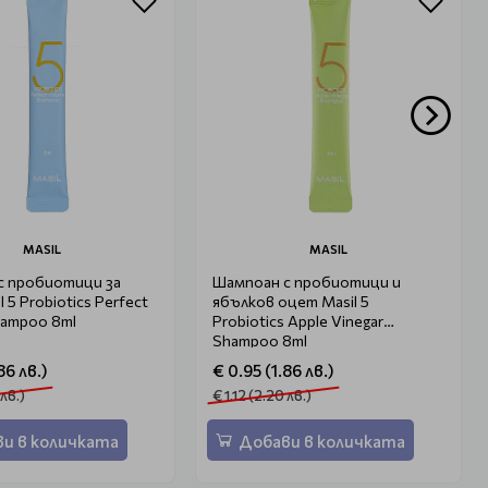
MASIL
MASIL
с пробиотици за
Шампоан с пробиотици и
 5 Probiotics Perfect
ябълков оцет Masil 5
hampoo 8ml
Probiotics Apple Vinegar
Shampoo 8ml
86 лв.)
€ 0.95 (1.86 лв.)
 лв.)
€ 1.12 (2.20 лв.)
и в количката
Добави в количката