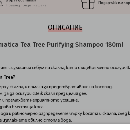
Бърза доставка
Подарък към по
Преглед преди плащане
ОПИСАНИЕ
tica Tea Tree Purifying Shampoo 180ml
яне с излишния себум на скалпа, като същевременно осигуряв
a Tree?
ху скалпа, и помага за предотвратяване на косопад.
за да осигури свеж скалп през целия ден.
п и премахват неприятното усещане.
рава блестяща коса.
 вода и равномерно разпределете върху косата и скалпа, след
 изплакнете обилно с топла вода.
ъдържащи се в почистващата съставка на базата на кокос, к