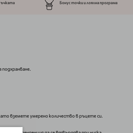
ръчката
Бонус точки и лоялна програма
а подхранване.
 като вземете умерено количество в ръцете си.
оято има тенденция да се втвърдява при ниска