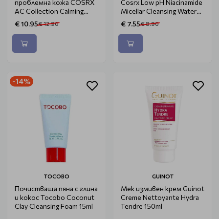
проблемна кожа COSRX
Cosrx Low pH Niacinamide
AC Collection Calming
Micellar Cleansing Water
Foam Cleanser 150ml
100ml
€ 10.95
€ 7.55
€ 12.90
€ 8.90
-14%
TOCOBO
GUINOT
Почистваща пяна с глина
Мек измивен крем Guinot
и кокос Tocobo Coconut
Creme Nettoyante Hydra
Clay Cleansing Foam 15ml
Tendre 150ml