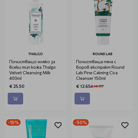
THALGO
ROUND LAB
Почистващо мляко за
Почистваща пяна с
всеки тип кожа Thalgo
боров екстракт Round
Velvet Cleansing Milk
Lab Pine Calming Cica
400ml
Cleanser 150ml
€ 25.50
€ 12.65
€ 14.90
-15%
-50%