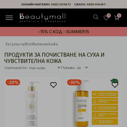
ОНЛАЙН МАГАЗИН:
0882 009872
САЛОН:
0886 616467
0
0
-15% С КОД - SUMMER15
За суха и чувствителна кожа
ПРОДУКТИ ЗА ПОЧИСТВАНЕ НА СУХА И
ЧУВСТВИТЕЛНА КОЖА
Сортирай по:
Покажи:
-20%
-30%