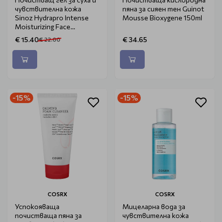
чувствителна кожа
пяна за сияен тен Guinot
Sinoz Hydrapro Intense
Mousse Bioxygene 150ml
Moisturizing Face
Cleansing Gel 400ml
€ 15.40
€ 34.65
€ 22.00
-15%
-15%
COSRX
COSRX
Успокояваща
Мицеларна вода за
почистваща пяна за
чувствителна кожа