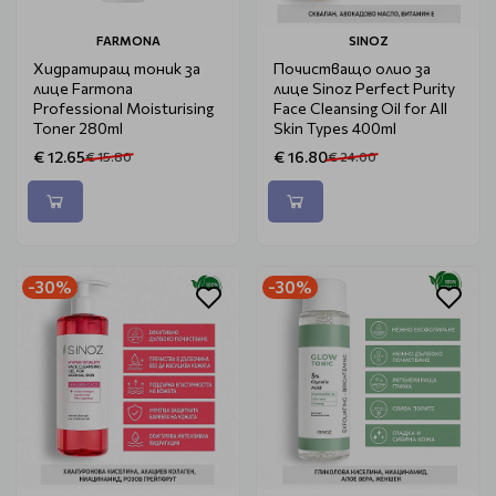
FARMONA
SINOZ
Хидратиращ тоник за
Почистващо олио за
лице Farmona
лице Sinoz Perfect Purity
Professional Moisturising
Face Cleansing Oil for All
Toner 280ml
Skin Types 400ml
€ 12.65
€ 16.80
€ 15.80
€ 24.00
-30%
-30%