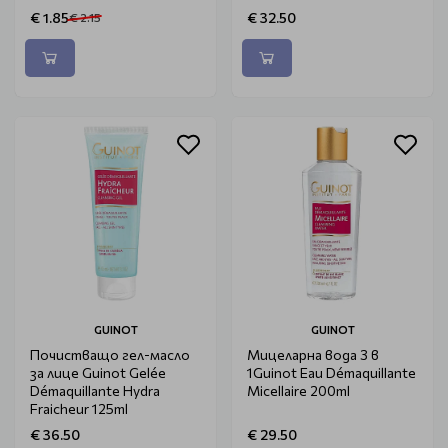
€ 1.85
€ 32.50
€ 2.15
GUINOT
GUINOT
Почистващо гел-масло
Мицеларна вода 3 в
за лице Guinot Gelée
1Guinot Eau Démaquillante
Démaquillante Hydra
Micellaire 200ml
Fraicheur 125ml
€ 36.50
€ 29.50