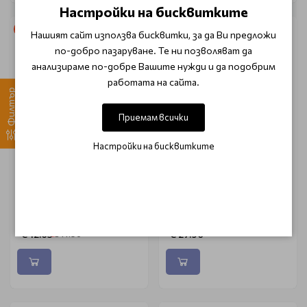
Настройки на бисквитките
-15%
Нашият сайт използва бисквитки, за да Ви предложи
по-добро пазаруване. Те ни позволяват да
анализираме по-добре Вашите нужди и да подобрим
работата на сайта.
Филтър
Приемам всички
Настройки на бисквитките
FRAIJOUR
GUINOT
Тонер за лице с мед
Почистващо мляко за
Fraijour Yuzu Honey
всеки тип кожа Guinot
Essential Toner 250ml
Lait Hydra Fraîcheur 200ml
€ 12.65
€ 27.90
€ 14.90