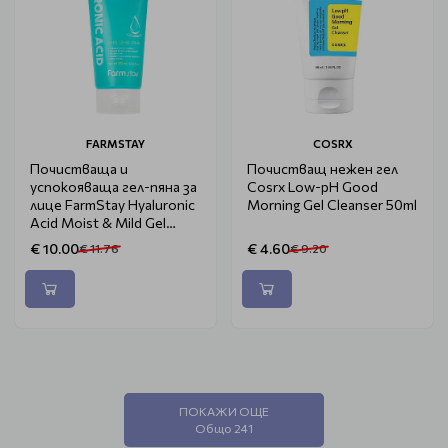
FARMSTAY
COSRX
Почистваща и
Почистващ нежен гел
успокояваща гел-пяна за
Cosrx Low-pH Good
лице FarmStay Hyaluronic
Morning Gel Cleanser 50ml
Acid Moist & Mild Gel
Foam 200ml
€ 10.00
€ 4.60
€ 11.76
€ 9.20
ПОКАЖИ ОЩЕ
Общо 241