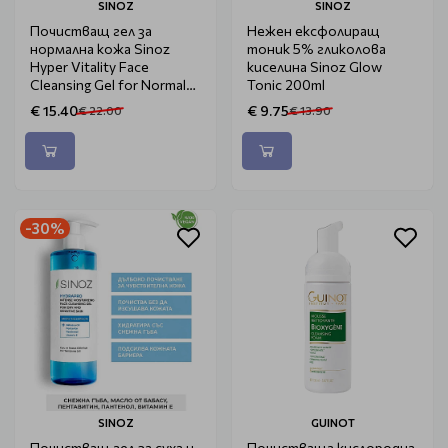
SINOZ
SINOZ
Почистващ гел за
Нежен ексфолиращ
нормална кожа Sinoz
тоник 5% гликолова
Hyper Vitality Face
киселина Sinoz Glow
Cleansing Gel for Normal
Tonic 200ml
Skin 400ml
€ 15.40
€ 9.75
€ 22.00
€ 13.90
-30%
SINOZ
GUINOT
Почистващ гел за суха и
Почистваща кислородна