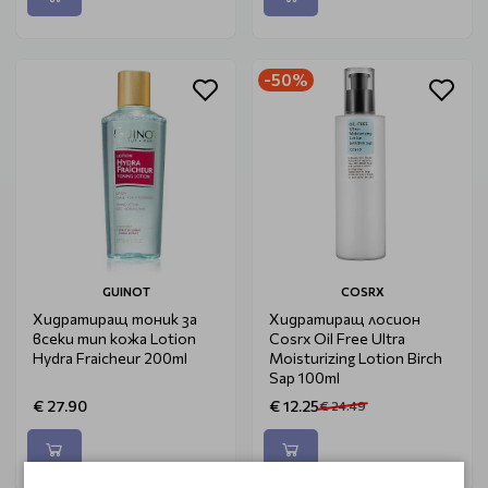
-50%
GUINOT
COSRX
Хидратиращ тоник за
Хидратиращ лосион
всеки тип кожа Lotion
Cosrx Oil Free Ultra
Hydra Fraicheur 200ml
Moisturizing Lotion Birch
Sap 100ml
€ 27.90
€ 12.25
€ 24.49