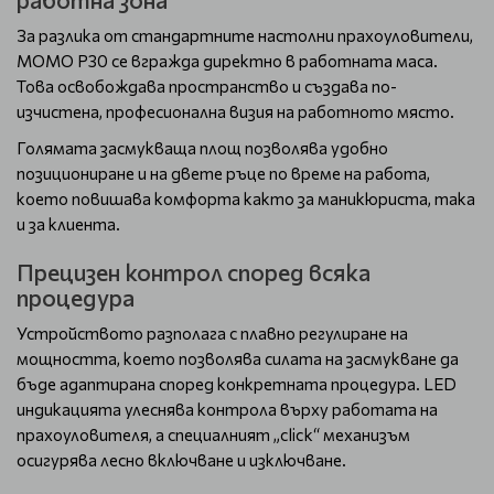
За разлика от стандартните настолни прахоуловители,
MOMO P30 се вгражда директно в работната маса.
Това освобождава пространство и създава по-
изчистена, професионална визия на работното място.
Голямата засмукваща площ позволява удобно
позициониране и на двете ръце по време на работа,
което повишава комфорта както за маникюриста, така
и за клиента.
Прецизен контрол според всяка
процедура
Устройството разполага с плавно регулиране на
мощността, което позволява силата на засмукване да
бъде адаптирана според конкретната процедура. LED
индикацията улеснява контрола върху работата на
прахоуловителя, а специалният „click“ механизъм
осигурява лесно включване и изключване.