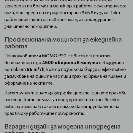
генериран по време на маникюр и работа с електрическа
пила, още преди да се разпространи във въздуха. Така
работният плот остава по-чист, а процедурите -
значително по-приятни.
Професионална мощност за ежедневна
работа
Прахоуловителя MOMO P30 е с високоскоростен
вентилатор с до
4500 оборота в минута
и въздушен
поток от
96 m³/h
, което позволява бързо и ефективно
засмукване на фините частици прах по време на пилене и
оформяне на ноктите.
Касетъчният филтър задържа дори по-фините прахови
частици, като помага за поддържането на по-високо
ниво на хигиена в салона и намалява натрупването на
прах върху работните повърхности.
Вграден дизайн за модерна и подредена
работна зона