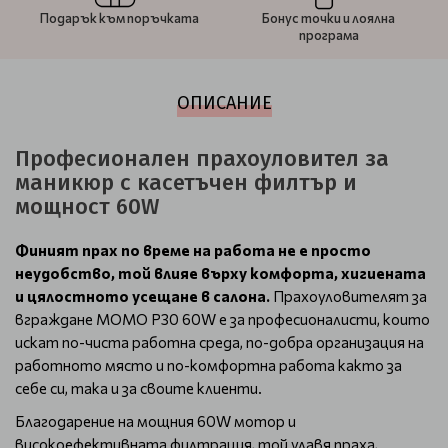
Подарък към поръчката
Бонус точки и лоялна
програма
ОПИСАНИЕ
Професионален прахоуловител за
маникюр с касетъчен филтър и
мощност 60W
Финият прах по време на работа не е просто
неудобство, той влияе върху комфорта, хигиената
и цялостното усещане в салона.
Прахоуловителят за
вграждане MOMO P30 60W е за професионалисти, които
искат по-чиста работна среда, по-добра организация на
работното място и по-комфортна работа както за
себе си, така и за своите клиенти.
Благодарение на мощния 60W мотор и
високоефективната филтрация, той улавя праха,