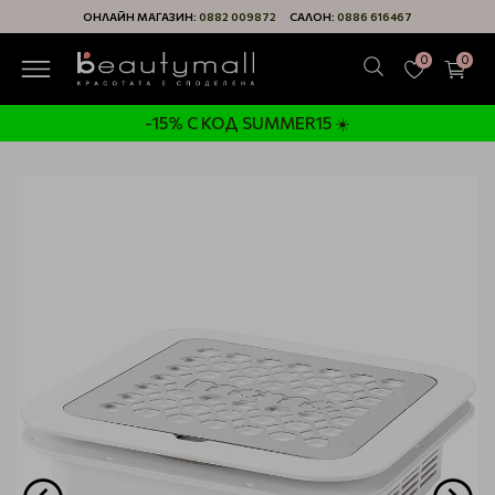
ОНЛАЙН МАГАЗИН:
0882 009872
САЛОН:
0886 616467
0
0
-15% С КОД SUMMER15 ☀️