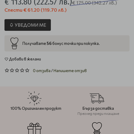
€ 113.80
(222.57 лв.)
€ 175.00
(342.27 лв.)
Спести
€ 61.20
(119.70 лв.)
УВЕДОМИ МЕ
56
Получавате
бонус точки при покупка.
Добави в желани
0 отзива
/
Напишете отзив
100% Оригинален продукт
Бърза доставка
Преглед преди плащане