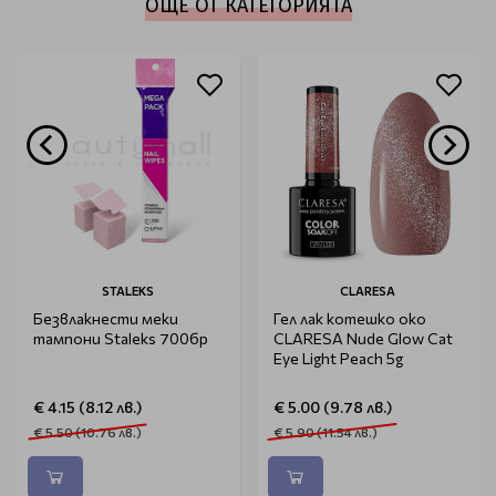
ОЩЕ ОТ КАТЕГОРИЯТА
STALEKS
CLARESA
Безвлакнести меки
Гел лак котешко око
тампони Staleks 700бр
CLARESA Nude Glow Cat
Eye Light Peach 5g
€ 4.15 (8.12 лв.)
€ 5.00 (9.78 лв.)
€ 5.50 (10.76 лв.)
€ 5.90 (11.54 лв.)