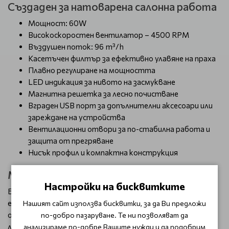
Създаден за натоварена салонна работа
Мощност: 60W
Високоскоростен вентилатор – 4500 RPM
Въздушен поток: 96 m³/h
Касетъчен филтър за ефективно улавяне на праха
Плавно регулиране на мощността
LED индикация за нивото на засмукване
Магнитна решетка за лесно почистване
Вграден USB порт за допълнителни аксесоари или
зареждане на устройства
Вентилационни отвори за по-стабилна работа и
защита от прегряване
Нисък профил и компактна конструкция
Модерен минималистичен дизайн
Настройки на бисквитките
Белият корпус със сребристи детайли придава
елегантна и професионална визия, която се вписва
Нашият сайт използва бисквитки, за да Ви предложи
отлично както в модерни маникюрни студиа, така и в
по-добро пазаруване. Те ни позволяват да
луксозни салони за красота. Магнитната решетка
анализираме по-добре Вашите нужди и да подобрим