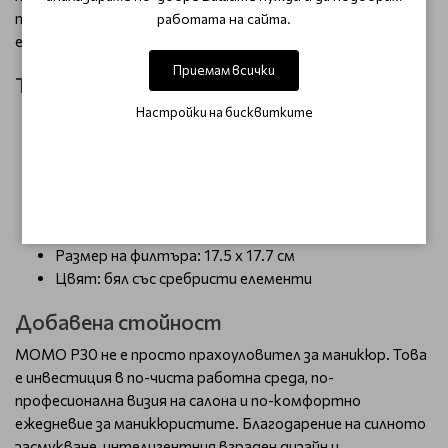
позволява бърз достъп до филтъра и улеснява
работата на сайта.
ежедневната поддръжка.
Приемам всички
Технически характеристики
Настройки на бисквитките
Мощност: 60W
Скорост на вентилатора: 4500 RPM
Въздушен поток: 96 m³/h
Максимално ниво на шум: до 90 dB
Захранване: 220–240V
Размери: 250 x 235 x 75 мм
Размер на филтъра: 17.5 x 17.7 см
Цвят: бял със сребристи елементи
Добавена стойност
MOMO P30 не е просто прахоуловител за маникюр. Това
е инвестиция в по-чиста работна среда, по-
професионална визия на салона и по-комфортно
ежедневие за маникюристите. Благодарение на силното
засмукване, интелигентния вграден дизайн и