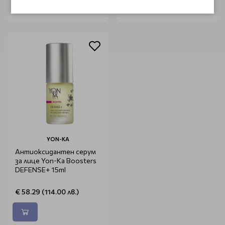
YON-KA
Антиоксидантен серум
за лице Yon-Ka Boosters
DEFENSE+ 15ml
€ 58.29 (114.00 лв.)