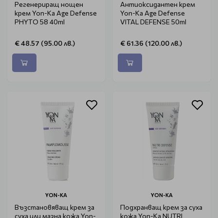
Регенериращ нощен
Антиоксидантен крем
крем Yon-Ka Age Defense
Yon-Ka Age Defense
PHYTO 58 40ml
VITAL DEFENSE 50ml
€ 48.57 (95.00 лв.)
€ 61.36 (120.00 лв.)
YON-KA
YON-KA
Възстановяващ крем за
Подхранващ крем за суха
суха или мазна кожа Yon-
кожа Yon-Ka NUTRI