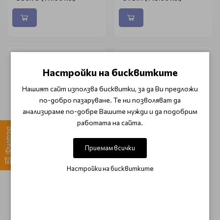
Настройки на бисквитките
Нашият сайт използва бисквитки, за да Ви предложи
по-добро пазаруване. Те ни позволяват да
анализираме по-добре Вашите нужди и да подобрим
работата на сайта.
Филтър
Приемам всички
YON-KA
YON-KA
Подхранващ серум за
Хидратиращ серум за
Настройки на бисквитките
лице Yon-Ka Boosters
лице Yon-ka Boosters
Nutri+ 15ml
Hydra+ 15ml
€ 58.29 (114.00 лв.)
€ 58.29 (114.00 лв.)