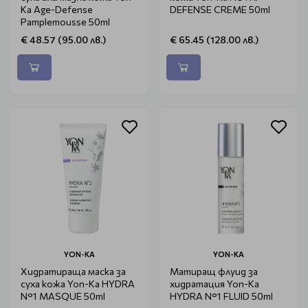
Ka Age-Defense
DEFENSE CREME 50ml
Pamplemousse 50ml
€ 48.57 (95.00 лв.)
€ 65.45 (128.00 лв.)
YON-KA
YON-KA
Хидратираща маска за
Матиращ флуид за
суха кожа Yon-Ka HYDRA
хидратация Yon-Ka
N°1 MASQUE 50ml
HYDRA N°1 FLUID 50ml