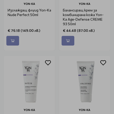
YON-KA
YON-KA
Изглаждащ флуид Yon-Ka
Балансиращ крем за
Nude Perfect 50ml
комбинирана кожа Yon-
Ka Age-Defense CREME
93 50ml
€ 76.18 (149.00 лв.)
€ 44.48 (87.00 лв.)
YON-KA
YON-KA