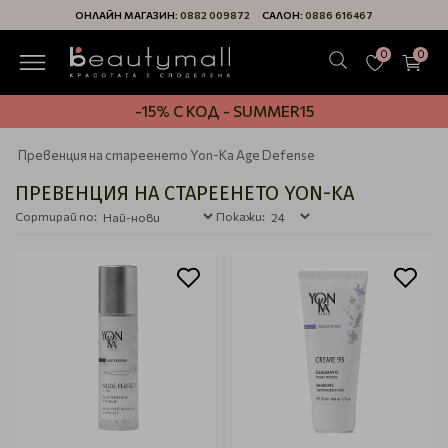
ОНЛАЙН МАГАЗИН:
0882 009872
САЛОН:
0886 616467
0
0
-15% С КОД - SUMMER15
Превенция на стареенето Yon-Ka Age Defense
ПРЕВЕНЦИЯ НА СТАРЕЕНЕТО YON-KA
Сортирай по:
Покажи: