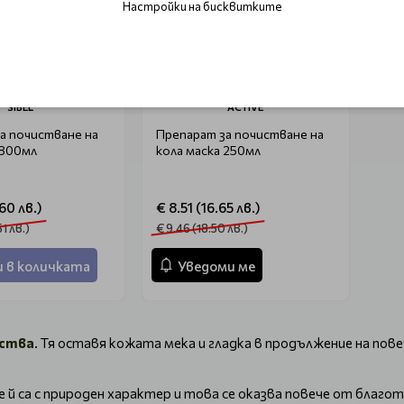
Настройки на бисквитките
SIBEL
ACTIVE
а почистване на
Препарат за почистване на
 800мл
кола маска 250мл
.60 лв.)
€ 8.51 (16.65 лв.)
1 лв.)
€ 9.46 (18.50 лв.)
 в количката
Уведоми ме
мства
. Тя оставя кожата мека и гладка в продължение на пове
 й са с природен характер и това се оказва повече от благ