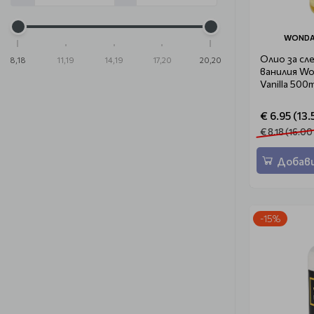
WONDA
Олио за сл
8,18
11,19
14,19
17,20
20,20
ванилия Wo
Vanilla 500m
€ 6.95 (13.
€ 8.18 (16.00
Добави
-15%