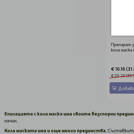
Препарат з
кола маска
€ 16.16 (31
€ 20.20 (39.5
Добави
Епилацията с кола маска има своите безспорни преди
начин.
Кола маската има и още много предимства
. Съставките