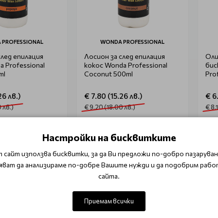
 PROFESSIONAL
WONDA PROFESSIONAL
след епилация
Лосион за след епилация
Оли
a Professional
кокос Wonda Professional
бис
ml
Coconut 500ml
Pro
26 лв.)
€ 7.80 (15.26 лв.)
€ 6
 лв.)
€ 9.20 (18.00 лв.)
€ 8.
 в количката
Добави в количката
Настройки на бисквитките
 сайт използва бисквитки, за да Ви предложи по-добро пазаруване
яват да анализираме по-добре Вашите нужди и да подобрим рабо
-10%
сайта.
Очаква доставка
Приемам всички