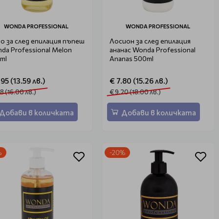
WONDA PROFESSIONAL
WONDA PROFESSIONAL
о за след епилация пъпеш
Лосион за след епилация
da Professional Melon
ананас Wonda Professional
ml
Ananas 500ml
.95 (13.59 лв.)
€ 7.80 (15.26 лв.)
18 (16.00 лв.)
€ 9.20 (18.00 лв.)
Добави в количката
Добави в количката
%
-20%