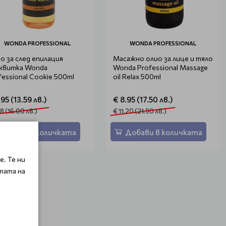
WONDA PROFESSIONAL
WONDA PROFESSIONAL
о за след епилация
Масажно олио за лице и тяло
квитка Wonda
Wonda Professional Massage
fessional Cookie 500ml
oil Relax 500ml
.95 (13.59 лв.)
€ 8.95 (17.50 лв.)
18 (16.00 лв.)
€ 11.20 (21.90 лв.)
Добави в количката
Добави в количката
. Те ни
тата на