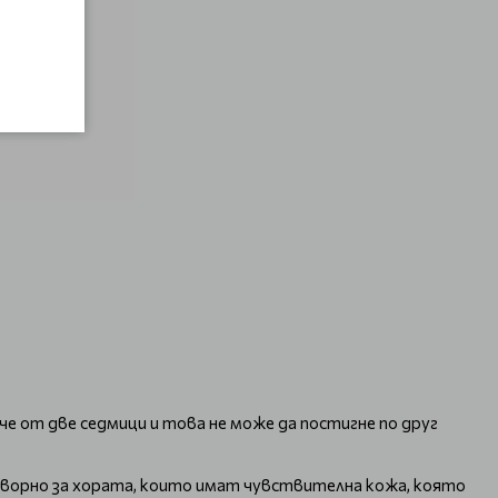
че от две седмици и това не може да постигне по друг
отворно за хората, които имат чувствителна кожа, която