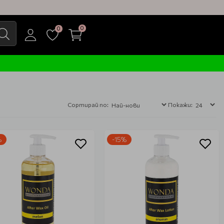
0
0
Сортирай по:
Покажи:
%
-15%