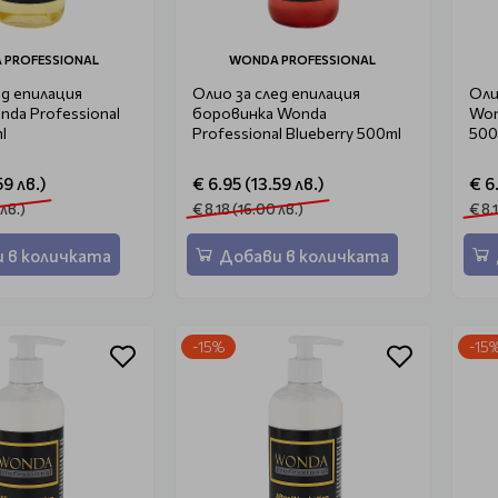
 PROFESSIONAL
WONDA PROFESSIONAL
ед епилация
Олио за след епилация
Оли
nda Professional
боровинка Wonda
Won
l
Professional Blueberry 500ml
500
59 лв.)
€ 6.95 (13.59 лв.)
€ 6
 лв.)
€ 8.18 (16.00 лв.)
€ 8.
 в количката
Добави в количката
-15%
-15