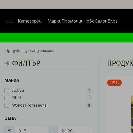
Категории
Марки
Промоции
Ново
Салон
Блог
Продукти за след епилация
ФИЛТЪР
ПРОДУК
МАРКА
-15%
Active
1
Sibel
1
Wonda Professional
8
ЦЕНА
€
-