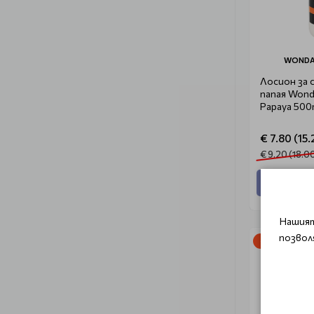
WONDA
Лосион за 
папая Wond
Papaya 500
€ 7.80 (15.
€ 9.20 (18.00
Добави
Нашият
позвол
-20%