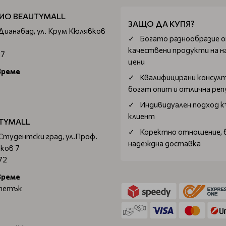
ИО BEAUTYMALL
ЗАЩО ДА КУПЯ?
 Дианабад, ул. Крум Кюлявков
Богатo разнообразие 
качествени продукти на н
67
цени
време
Квалифицирани консул
богат опит и отлична ре
Индивидуален подход к
клиент
TYMALL
Коректно отношение, 
 Студентски град, ул.Проф.
надеждна доставка
ков 7
72
време
 петък