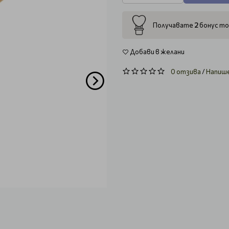
2
Получавате
бонус то
Добави в желани
0 отзива
/
Напиш