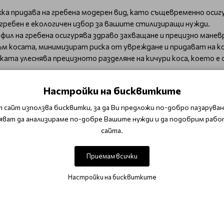
ка придава на гребена модерен вид, като същевременно оси
 гребен е екологичен избор за вашите стилизиращи нужди.
ил на гребена осигурява здраво захващане и прецизно маневри
към косата, минимизират риска от увреждане и придават на к
ката улеснява прецизното разделяне на кичури коса, което е
Настройки на бисквитките
 сайт използва бисквитки, за да Ви предложи по-добро пазаруване
яват да анализираме по-добре Вашите нужди и да подобрим рабо
сайта.
сят професионални резултати и екологичен инструмент за с
Приемам всички
Настройки на бисквитките
ОТЗИВИ (0)