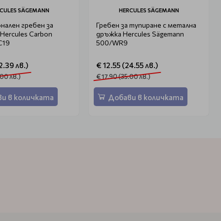
CULES SÄGEMANN
HERCULES SÄGEMANN
нален гребен за
Гребен за тупиране с метална
Hercules Carbon
дръжка Hercules Sägemann
C19
500/WR9
2.39 лв.)
€ 12.55 (24.55 лв.)
.00 лв.)
€ 17.90 (35.00 лв.)
и в количката
Добави в количката