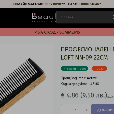
ОНЛАЙН МАГАЗИН:
0882 009872
САЛОН:
0886 616467
-15% С КОД - SUMMER15
ПРОФЕСИОНАЛЕН Г
LOFT NN-09 22CM
В наличност
-20%
Производител:
Active
Код на продукта: 148110
€ 4.86
(9.50 лв.)
€ 6
ДОБАВИ 