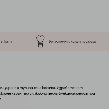
ръчката
Бонус точки и лоялна програма
лизиране и тупиране на косата. Изработен от
никален характер и изключителна функционалност при
а.