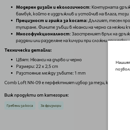
Модерен дизайн и екологичност
: Контурната дръж
бамбук, който е издръжлив и устойчив на влага, този
Прецизност и грижа за косата:
Дългият, тесен проф
тупиране. Фините зъбци в нюанси на черно са нежни 
Многофункционалност
: Заостреният връх на дръж
раздяли или разделяне на кичури при сложни прически.
Технически детайли:
Цвят: Нюанси на дърво и черно
Нашият
Размери: 22 x 2,5 cm
позвол
Разстояние между зъбите: 1 mm
Comb Loft NN-09 е перфектният избор за тези, които тър
Виж продукти от категория:
Гребени за коса
За фризьори