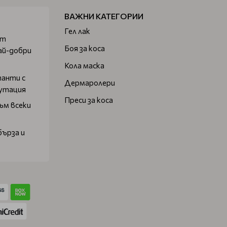
ВАЖНИ КАТЕГОРИИ
Гел лак
от
Боя за коса
ай-добри
Кола маска
танти с
Дермаролери
путация
Преси за коса
ъм всеки
бърза и