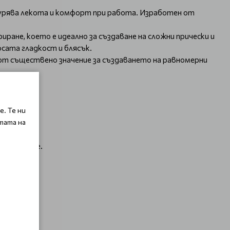
гурява лекота и комфорт при работа. Изработен от
ране, което е идеално за създаване на сложни прически и
осата гладкост и блясък.
 от съществено значение за създаването на равномерни
. Те ни
тата на
тилизиране.