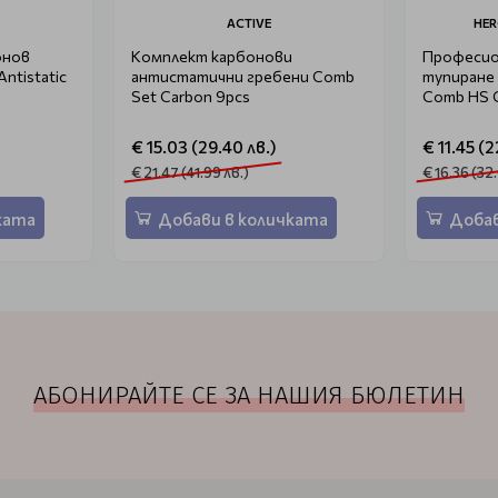
ACTIVE
HER
онов
Комплект карбонови
Професио
ntistatic
антистатични гребени Comb
тупиране 
Set Carbon 9pcs
Comb HS 
€ 15.03 (29.40 лв.)
€ 11.45 (2
€ 21.47 (41.99 лв.)
€ 16.36 (32
ката
Добави в количката
Добав
АБОНИРАЙТЕ СЕ ЗА НАШИЯ БЮЛЕТИН