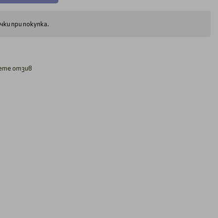
чки при покупка.
ете отзив