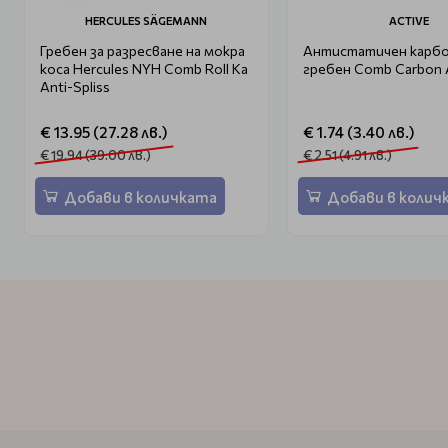
HERCULES SÄGEMANN
ACTIVE
Гребен за разресване на мокра
Антистатичен карб
коса Hercules NYH Comb Roll Ka
гребен Comb Carbon A
Anti-Spliss
€ 13.95 (27.28 лв.)
€ 1.74 (3.40 лв.)
€ 19.94 (39.00 лв.)
€ 2.51 (4.91 лв.)
Добави в количката
Добави в колич