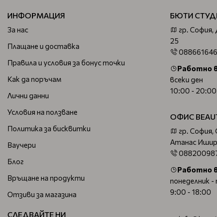
ИНФОРМАЦИЯ
БЮТИ СТУД
За нас
гр. София,
25
Плащане и доставка
08866164
Правила и условия за бонус точки
Работно 
Как да поръчам
всеки ден
10:00 - 20:00
Лични данни
Условия на ползване
ОФИС BEAU
Политика за бисквитки
гр. София,
Атанас Ишир
Ваучери
08820098
Блог
Работно 
Връщане на продукти
понеделник -
9:00 - 18:00
Отзиви за магазина
СЛЕДВАЙТЕ НИ