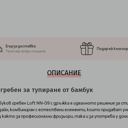
Бърза доставка
Подарък към по
Преглед преди плащане
ОПИСАНИЕ
гребен за тупиране от бамбук
ков гребен Loft NN-09 с дръжка е идеалното решение за сти
изайн, комбиниран с естествени елементи, които придават у
 както за професионални фризьори, така и за употреба у дом