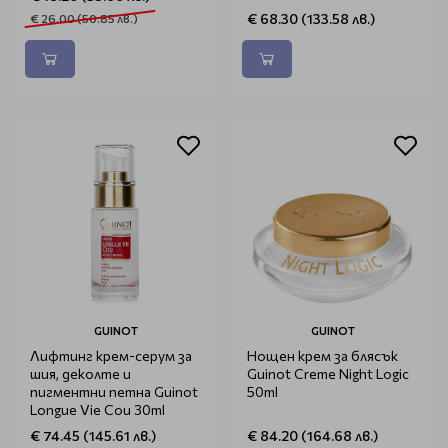
€ 68.30 (133.58 лв.)
€ 26.00 (50.85 лв.)
GUINOT
GUINOT
Лифтинг крем-серум за
Нощен крем за блясък
шия, деколте и
Guinot Creme Night Logic
пигментни петна Guinot
50ml
Longue Vie Cou 30ml
€ 74.45 (145.61 лв.)
€ 84.20 (164.68 лв.)