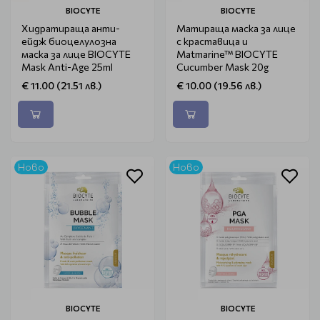
BIOCYTE
BIOCYTE
Хидратираща анти-
Матираща маска за лице
ейдж биоцелулозна
с краставица и
маска за лице BIOCYTE
Matmarine™ BIOCYTE
Mask Anti-Age 25ml
Cucumber Mask 20g
€ 11.00 (21.51 лв.)
€ 10.00 (19.56 лв.)
Ново
Ново
BIOCYTE
BIOCYTE