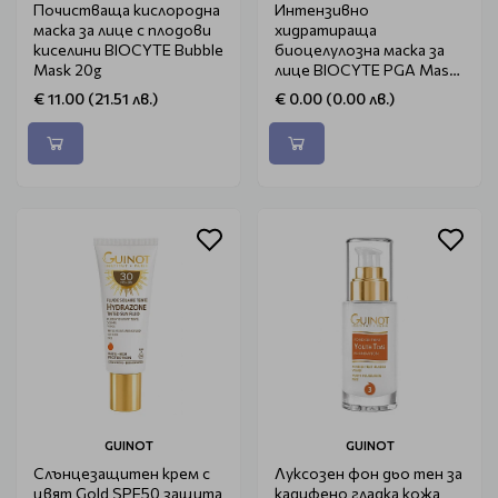
Почистваща кислородна
Интензивно
маска за лице с плодови
хидратираща
киселини BIOCYTE Bubble
биоцелулозна маска за
Mask 20g
лице BIOCYTE PGA Mask
10ml
€ 11.00 (21.51 лв.)
€ 0.00 (0.00 лв.)
GUINOT
GUINOT
Слънцезащитен крем с
Луксозен фон дьо тен за
цвят Gold SPF50 защита
кадифено гладка кожа