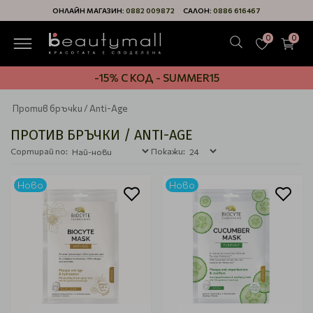
ОНЛАЙН МАГАЗИН:
0882 009872
САЛОН:
0886 616467
0
0
-15% С КОД - SUMMER15
Против бръчки / Anti-Age
ПРОТИВ БРЪЧКИ / ANTI-AGE
Сортирай по:
Покажи:
Ново
Ново