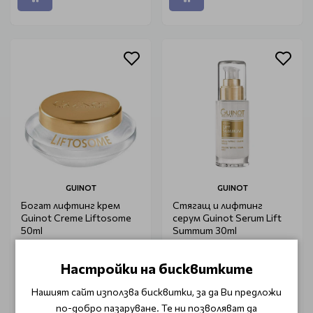
GUINOT
GUINOT
Богат лифтинг крем
Стягащ и лифтинг
Guinot Creme Liftosome
серум Guinot Serum Lift
50ml
Summum 30ml
€ 91.70 (179.35 лв.)
€ 163.20 (319.19 лв.)
Настройки на бисквитките
Нашият сайт използва бисквитки, за да Ви предложи
по-добро пазаруване. Те ни позволяват да