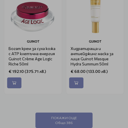
GUINOT
GUINOT
Богат крем за суха кожа
Хидратираща и
с ATP клетъчна енергия
антиейджинг маска за
Guinot Crème Age Logic
лице Guinot Masque
Riche 50ml
Hydra Summum 50ml
€ 192.10 (375.71 лв.)
€ 68.00 (133.00 лв.)
ПОКАЖИ ОЩЕ
Общо 386