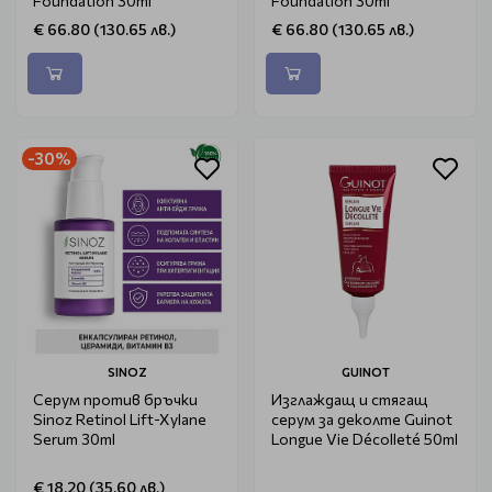
Foundation 30ml
Foundation 30ml
€ 66.80 (130.65 лв.)
€ 66.80 (130.65 лв.)
-30%
SINOZ
GUINOT
Серум против бръчки
Изглаждащ и стягащ
Sinoz Retinol Lift-Xylane
серум за деколте Guinot
Serum 30ml
Longue Vie Décolleté 50ml
€ 18.20 (35.60 лв.)