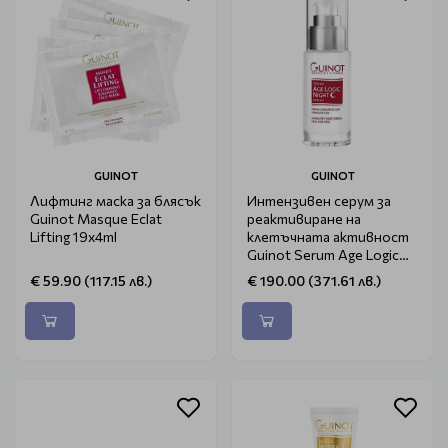
GUINOT
GUINOT
Лифтинг маска за блясък
Интензивен серум за
Guinot Masque Eclat
реактивиране на
Lifting 19x4ml
клетъчната активност
Guinot Serum Age Logic
Night 25ml
€ 59.90 (117.15 лв.)
€ 190.00 (371.61 лв.)