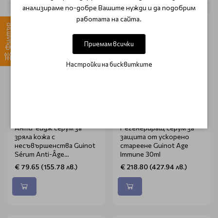
анализираме по-добре Вашите нужди и да подобрим
работата на сайта.
Филтър
Приемам всички
Настройки на бисквитките
GUINOT
GUINOT
Анти-ейдж серум за
Регенериращ серум за
зряла кожа с
защита от ускорено
несъвършенства Guinot
стареене Guinot Age
Sérum Anti-Âge
Immune 30ml
Rééquilibrant 30ml
€ 79.65 (155.78 лв.)
€ 218.80 (427.94 лв.)