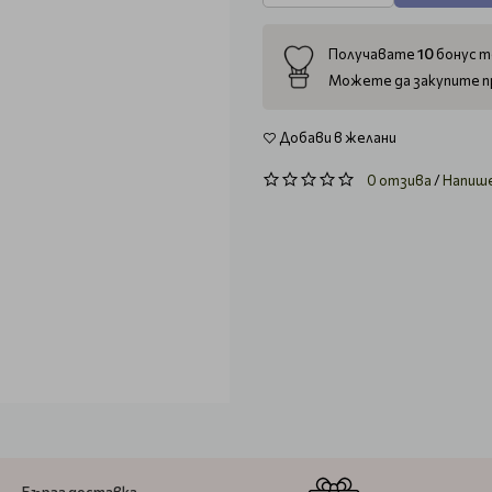
10
Получавате
бонус т
Можете да закупите п
Добави в желани
0 отзива
/
Напиш