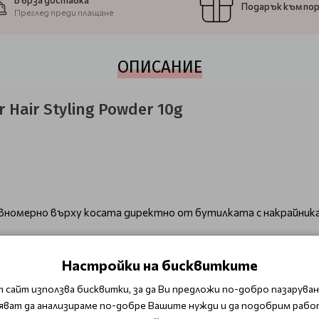
Бърза доставка
Подарък към по
Преглед преди плащане
ОПИСАНИЕ
 Hair Styling Powder 10g
авномерно върху косата директно от бутилката с накрайник
Настройки на бисквитките
Стилизанти
 сайт използва бисквитки, за да Ви предложи по-добро пазаруване
яват да анализираме по-добре Вашите нужди и да подобрим рабо