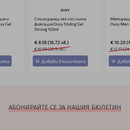
DUSY
ция и
Стилизиращ гел със силна
Матиращ 
sy Gel
фиксация Dusy Styling Gel
Dusy Men 
Strong 150ml
€ 8.55 (16.72 лв.)
€ 10.20 (1
€ 10.69 (20.91 лв.)
€ 12.73 (24
ката
Добави в количката
Добав
АБОНИРАЙТЕ СЕ ЗА НАШИЯ БЮЛЕТИН