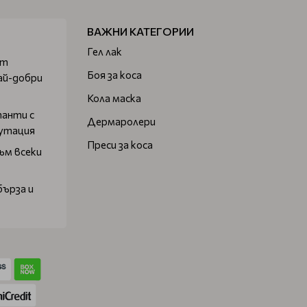
ВАЖНИ КАТЕГОРИИ
Гел лак
от
Боя за коса
ай-добри
Кола маска
танти с
Дермаролери
путация
Преси за коса
ъм всеки
бърза и