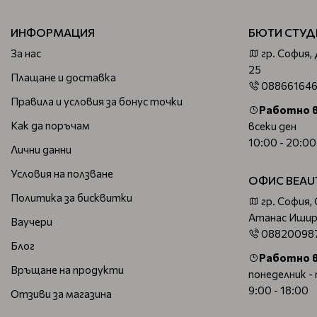
ИНФОРМАЦИЯ
БЮТИ СТУД
За нас
гр. София,
25
Плащане и доставка
08866164
Правила и условия за бонус точки
Работно 
Как да поръчам
всеки ден
10:00 - 20:00
Лични данни
Условия на ползване
ОФИС BEAU
Политика за бисквитки
гр. София,
Атанас Ишир
Ваучери
08820098
Блог
Работно 
Връщане на продукти
понеделник -
9:00 - 18:00
Отзиви за магазина