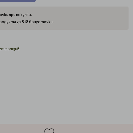
очки при покупка.
818
родукта за
бонус точки.
ете отзив