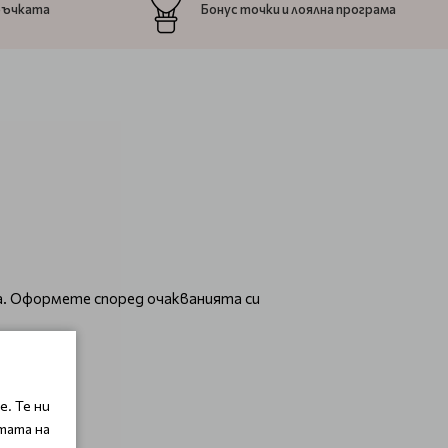
ръчката
Бонус точки и лоялна програма
а. Оформете според очакванията си
. Те ни
тата на