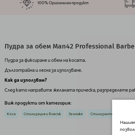
100% Оригинален продукт
Пудра за обем Man42 Professional Barber
Пудра за фиксиране и обем на косата.
Дълготрайна и лесна за използване.
Как да използвам?
След като направите желаната прическа, разпределете р
Виж продукти от категория:
Коса
Стилизация и блясък
За мъже
Стилизанти за обем
Нашият
позвол