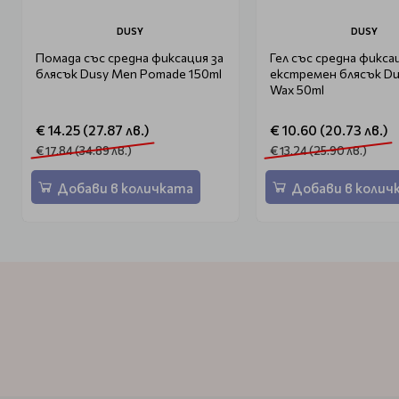
DUSY
DUSY
Помада със средна фиксация за
Гел със средна фикса
блясък Dusy Men Pomade 150ml
екстремен блясък Du
Wax 50ml
€ 14.25 (27.87 лв.)
€ 10.60 (20.73 лв.)
€ 17.84 (34.89 лв.)
€ 13.24 (25.90 лв.)
Добави в количката
Добави в колич