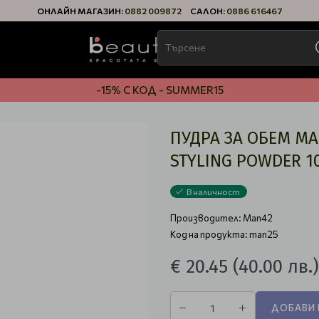
ОНЛАЙН МАГАЗИН:
0882 009872
САЛОН:
0886 616467
-15% С КОД - SUMMER15
ПУДРА ЗА ОБЕМ MA
STYLING POWDER 1
В наличност
Производител:
Man42
Код на продукта: man25
€ 20.45
(40.00 лв.)
ДОБАВИ 