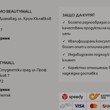
ИО BEAUTYMALL
ЗАЩО ДА КУПЯ?
 Дианабад, ул. Крум Кюлявков
Богатo разнообразие 
качествени продукти на н
67
цени
време
Квалифицирани консул
богат опит и отлична ре
Индивидуален подход к
клиент
TYMALL
Коректно отношение, 
 Студентски град, ул.Проф.
надеждна доставка
ков 7
72
време
 петък