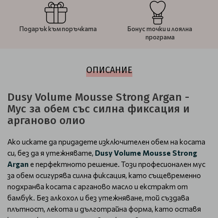
Подарък към поръчката
Бонус точки и лоялна
програма
ОПИСАНИЕ
Dusy Volume Mousse Strong Argan -
Мус за обем със силна фиксация и
арганово олио
Ако искате да придадете изключителен обем на косата
си, без да я утежнявате,
Dusy Volume Mousse Strong
Argan
е перфектното решение. Този професионален мус
за обем осигурява силна фиксация, като същевременно
подхранва косата с арганово масло и екстракт от
бамбук. Без алкохол и без утежняване, той създава
плътност, лекота и дълготрайна форма, като оставя