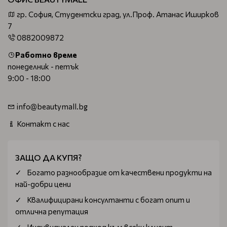
гр. София, Студентски град, ул.Проф. Атанас Иширков
7
0882009872
Работно време
понеделник - петък
9:00 - 18:00
info@beautymall.bg
Контакт с нас
ЗАЩО ДА КУПЯ?
Богатo разнообразие от качествени продукти на
най-добри цени
Квалифицирани консултанти с богат опит и
отлична репутация
Индивидуален подход към всеки клиент