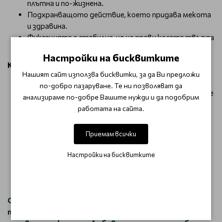
плътна и по-жизнена.
Подхранващото действие, което придава мекота
и здравина.
Фиксацията е стабилна, но не прави косата твърда
или спластена.
Настройки на бисквитките
Как да използвам?
Нашият сайт използва бисквитки, за да Ви предложи
Разклатете добре флакона преди употреба.
по-добро пазаруване. Те ни позволяват да
Изстискайте малко количество мус върху дланите
анализираме по-добре Вашите нужди и да подобрим
си.
работата на сайта.
Нанесете равномерно върху влажна коса, като се
фокусирате върху корените за максимален обем.
Приемам всички
Стилизирайте с кръгла четка и сешоар, за да
получите повече плътност и повдигане.
Настройки на бисквитките
Оставете косата да изсъхне естествено или
оформете с топлинна обработка за още по-
дълготраен ефект.
С Dusy Volume Mousse Strong Argan постигате
професионален обем и фиксация, без компромис със