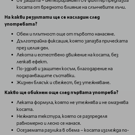
UV защита – интегрираният UV филтър предпазва
косата от вредното влияние на слънчевите лъчи.
На какви резултати ще се насладим след
употребата?
Обем и плътност още от първото нанасяне.
Дълготрайна фиксация, която запазва прическата
през целия ден.
Лекота и естествено движение на косата, без
лепкав ефект.
По-здрав и защитен косъм, благодарение на
подхранващите съставки.
Жизнен блясък и свежест, без утежняване.
Какво ще обикнем още след първата употреба?
Леката формула, която не утежнява и не омазнява
косата.
Нежната текстура, която се разпределя
равномерно и лесно се нанася.
Осезаемата разлика в обема – косата изглежда по-