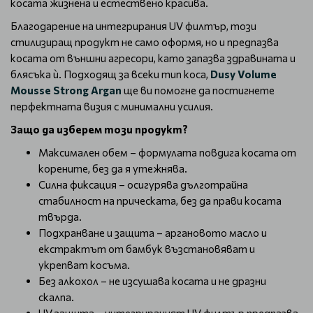
косата жизнена и естествено красива.
Благодарение на интегрирания UV филтър, този
стилизиращ продукт не само оформя, но и предпазва
косата от външни агресори, като запазва здравината и
блясъка ѝ. Подходящ за всеки тип коса,
Dusy Volume
Mousse Strong Argan
ще ви помогне да постигнете
перфектната визия с минимални усилия.
Защо да изберем този продукт?
Максимален обем – формулата повдига косата от
корените, без да я утежнява.
Силна фиксация – осигурява дълготрайна
стабилност на прическата, без да прави косата
твърда.
Подхранване и защита – аргановото масло и
екстрактът от бамбук възстановяват и
укрепват косъма.
Без алкохол – не изсушава косата и не дразни
скалпа.