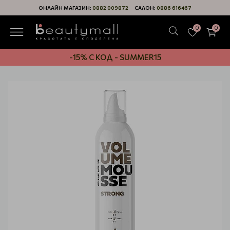
ОНЛАЙН МАГАЗИН:
0882 009872
САЛОН:
0886 616467
0
0
-15% С КОД - SUMMER15