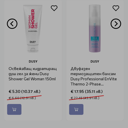
DUSY
DUSY
Освежаващ хидратиращ
Двуфазен
душ гел за жени Dusy
термозащитен балсам
Shower Gel Woman 150ml
Dusy Professional EnVite
Thermo 2-Phase
Conditioner 200ml
€ 5.30 (10.37 лв.)
€ 17.95 (35.11 лв.)
€ 6.60 (12.91 лв.)
€ 22.45 (43.91 лв.)