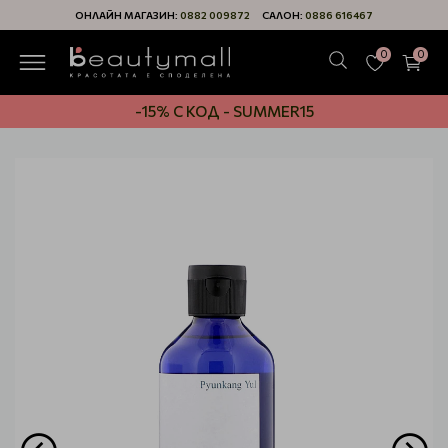
ОНЛАЙН МАГАЗИН:
0882 009872
САЛОН:
0886 616467
0
0
-15% С КОД - SUMMER15