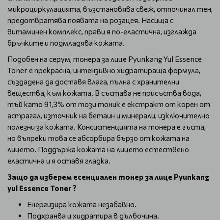
микроциркулацията, възстановява свеж, отпочинал тен,
предотвратява появата на розацея. Насища с
витаминен комплекс, прави я по-еластична, изглажда
бръчките и подмладява кожата.
Подобен на серум, тонера за лице Pyunkang Yul Essence
Toner е прекрасна, интензивно хидратираща формула,
създадена да доставя влага, пълна с хранителни
вещества, към кожата. В състава не присъства вода,
тъй като 91,3% от този тоник е екстракт от корен от
астрагал, източник на бетаин и минерали, изключително
полезни за кожата. Консистенцията на тонера е гъста,
но въпреки това се абсорбира бързо от кожата на
лицето. Поддържа кожата на лицето естествено
еластична и я оставя гладка.
Защо да изберем есенциален тонер за лице Pyunkang
yul Essence Toner ?
Енергизира кожата незабавно.
Подхранва и хидратира в дълбочина.