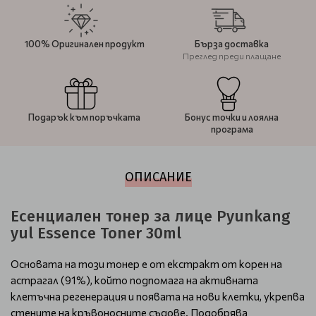
100% Оригинален продукт
Бърза доставка
Преглед преди плащане
Подарък към поръчката
Бонус точки и лоялна
програма
ОПИСАНИЕ
Есенциален тонер за лице Pyunkang
yul Essence Toner 30ml
Основата на този тонер е от екстракт от корен на
астрагал (91%), който подпомага на активната
клетъчна регенерация и появата на нови клетки, укрепва
стените на кръвоносните съдове. Подобрява