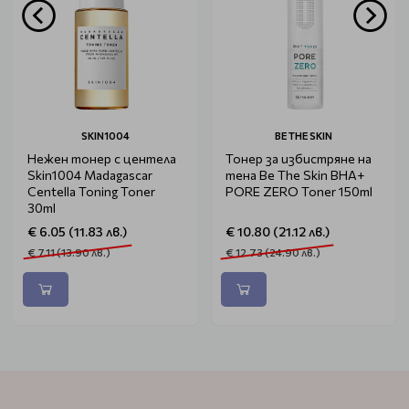
SKIN1004
BE THE SKIN
Нежен тонер с центела
Тонер за избистряне на
Skin1004 Madagascar
тена Be The Skin BHA+
Centella Toning Toner
PORE ZERO Toner 150ml
30ml
€ 6.05 (11.83 лв.)
€ 10.80 (21.12 лв.)
€ 7.11 (13.90 лв.)
€ 12.73 (24.90 лв.)