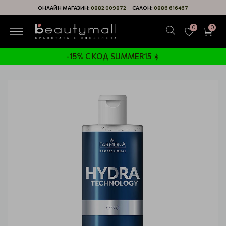
ОНЛАЙН МАГАЗИН:
0882 009872
САЛОН:
0886 616467
0
0
-15% С КОД SUMMER15 ☀️