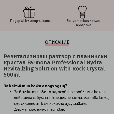
Подарък към поръчката
Бонус точки и лоялна
програма
ОПИСАНИЕ
Ревитализиращ разтвор с планински
кристал Farmona Professional Hydra
Revitalizing Solution With Rock Crystal
500ml
За какъв тип кожа е подходящ?
За всички типове кожа, особено проблемна кожа с
повишена себумна секреция, нечиста, матова кожа,
със склонност към локално изсушаване.
Дерматологично тестван.