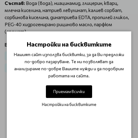
Състав:
Вода (вода), ниацинамид, глицерин, кварц,
млечна киселина, натриев левулинат, калиев сорбат,
сорбинова киселина, динатриева EDTA, пропилей гликол,
PEG-40 хидрогенирано рициново масло, парфюм
(аромат).
Настройки на бисквитките
Виж продукти от категория:
Нашият сайт използва бисквитки, за да Ви предложи
Лице
Почистващи продукти
За мазна и акнеична кожа
по-добро пазаруване. Те ни позволяват да
За Козметици
анализираме по-добре Вашите нужди и да подобрим
работата на сайта.
ОТЗИВИ (0)
Приемам всички
Настройки на бисквитките
Този продукт няма отзиви.
НАПИШЕТЕ ОТЗИВ