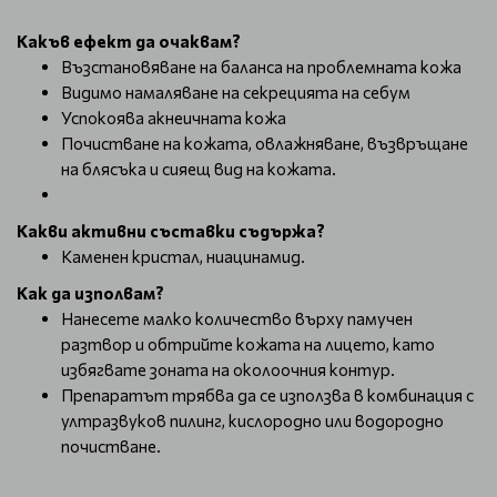
Какъв ефект да очаквам?
Възстановяване на баланса на проблемната кожа
Видимо намаляване на секрецията на себум
Успокоява акнеичната кожа
Почистване на кожата, овлажняване, възвръщане
на блясъка и сияещ вид на кожата.
Какви активни съставки съдържа?
Каменен кристал, ниацинамид.
Как да изполвам?
Нанесете малко количество върху памучен
разтвор и обтрийте кожата на лицето, като
избягвате зоната на околоочния контур.
Препаратът трябва да се използва в комбинация с
ултразвуков пилинг, кислородно или водородно
почистване.