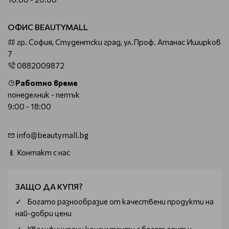
ОФИС BEAUTYMALL
гр. София, Студентски град, ул.Проф. Атанас Иширков
7
0882009872
Работно време
понеделник - петък
9:00 - 18:00
info@beautymall.bg
Контакт с нас
ЗАЩО ДА КУПЯ?
Богатo разнообразие от качествени продукти на
най-добри цени
Квалифицирани консултанти с богат опит и