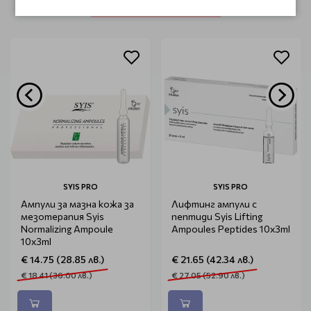
ОЩЕ ОТ КАТЕГОРИЯТА
SYIS PRO
SYIS PRO
Ампули за мазна кожа за
Лифтинг ампули с
мезотерапия Syis
пептиди Syis Lifting
Normalizing Ampoule
Ampoules Peptides 10х3ml
10х3ml
€ 14.75 (28.85 лв.)
€ 21.65 (42.34 лв.)
€ 18.41 (36.00 лв.)
€ 27.05 (52.90 лв.)