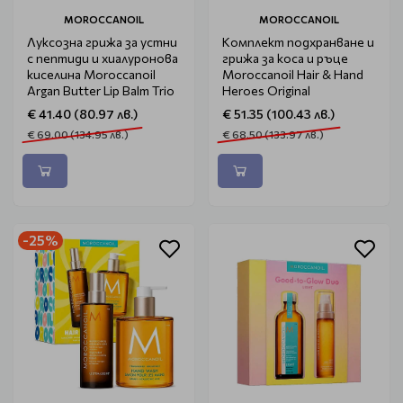
MOROCCANOIL
MOROCCANOIL
Луксозна грижа за устни
Комплект подхранване и
с пептиди и хиалуронова
грижа за коса и ръце
киселина Moroccanoil
Moroccanoil Hair & Hand
Argan Butter Lip Balm Trio
Heroes Original
€ 41.40 (80.97 лв.)
€ 51.35 (100.43 лв.)
€ 69.00 (134.95 лв.)
€ 68.50 (133.97 лв.)
-25%