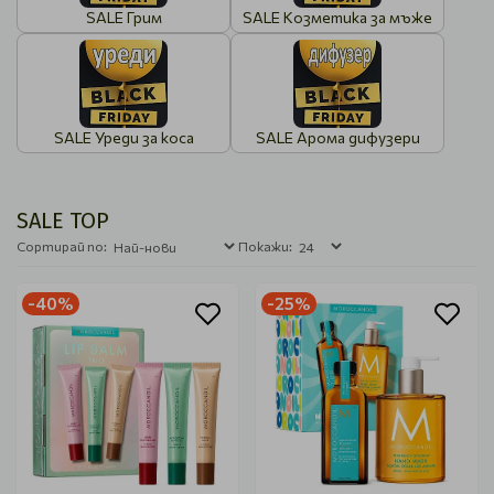
SALE Грим
SALE Козметика за мъже
SALE Уреди за коса
SALE Арома дифузери
SALE TOP
Сортирай по:
Покажи:
-40%
-25%