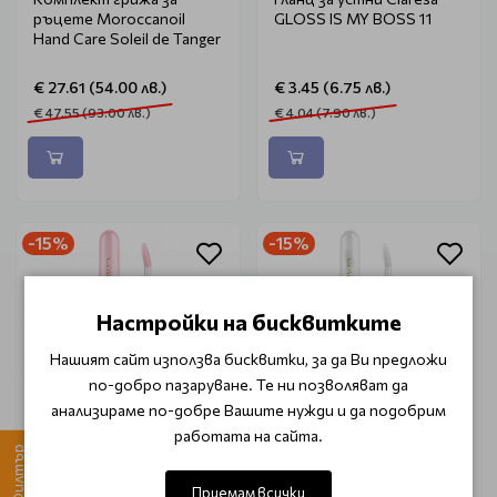
ръцете Moroccanoil
GLOSS IS MY BOSS 11
Hand Care Soleil de Tanger
€ 27.61 (54.00 лв.)
€ 3.45 (6.75 лв.)
€ 47.55 (93.00 лв.)
€ 4.04 (7.90 лв.)
-15%
-15%
Настройки на бисквитките
Нашият сайт използва бисквитки, за да Ви предложи
по-добро пазаруване. Те ни позволяват да
анализираме по-добре Вашите нужди и да подобрим
работата на сайта.
Филтър
CLARESA
CLARESA
Гланц за устни Claresa
Гланц за устни Claresa
Приемам всички