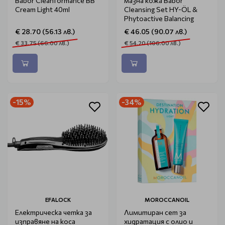
Babor Cleanformance BB
мазна кожа Babor
Cream Light 40ml
Cleansing Set HY-ÖL &
Phytoactive Balancing
€ 28.70 (56.13 лв.)
€ 46.05 (90.07 лв.)
€ 33.75 (66.00 лв.)
€ 54.20 (106.00 лв.)
-15%
-34%
EFALOCK
MOROCCANOIL
Електрическа четка за
Лимитиран сет за
изправяне на коса
хидратация с олио и