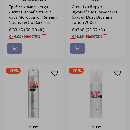
Травъл комплект за
Спрей за бързо
чиста и здрава тъмна
изсушаване и огледален
коса Moroccanoil Refresh
блясък Dusy Brushing
Nourish & Go Dark Hair
Lotion 200ml
€ 33.75 (66.00 лв.)
€ 13.10 (25.62 лв.)
€ 46.02 (90.00 лв.)
€ 16.36 (32.00 лв.)
-20%
-20%
DUSY
DUSY