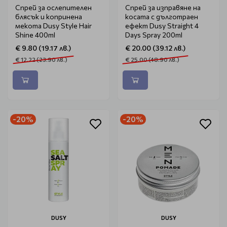
Спрей за ослепителен
Спрей за изправяне на
блясък и копринена
косата с дълготраен
мекота Dusy Style Hair
ефект Dusy Straight 4
Shine 400ml
Days Spray 200ml
€ 9.80 (19.17 лв.)
€ 20.00 (39.12 лв.)
€ 12.22 (23.90 лв.)
€ 25.00 (48.90 лв.)
-20%
-20%
DUSY
DUSY