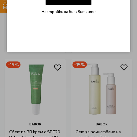
GLOSS IS MY BOSS 10
GLOSS IS MY BOSS 01
Настройки на бисквитките
€ 3.45 (6.75 лв.)
€ 3.45 (6.75 лв.)
€ 4.04 (7.90 лв.)
€ 4.04 (7.90 лв.)
-15%
-15%
BABOR
BABOR
Светъл ВВ крем с SPF20
Сет за почистване на