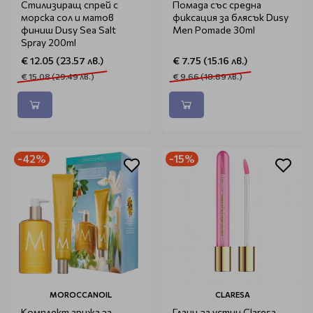
Стилизиращ спрей с
Помада със средна
морска сол и матов
фиксация за блясък Dusy
финиш Dusy Sea Salt
Men Pomade 30ml
Spray 200ml
€ 12.05 (23.57 лв.)
€ 7.75 (15.16 лв.)
€ 15.08 (29.49 лв.)
€ 9.66 (18.89 лв.)
-42%
-15%
MOROCCANOIL
CLARESA
Комплект грижа за
Гланц за устни Claresa