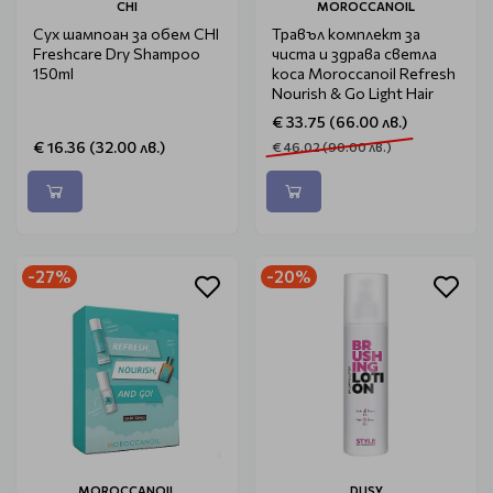
CHI
MOROCCANOIL
Сух шампоан за обем CHI
Травъл комплект за
Freshcare Dry Shampoo
чиста и здрава светла
150ml
коса Moroccanoil Refresh
Nourish & Go Light Hair
€ 33.75 (66.00 лв.)
€ 16.36 (32.00 лв.)
€ 46.02 (90.00 лв.)
-27%
-20%
MOROCCANOIL
DUSY