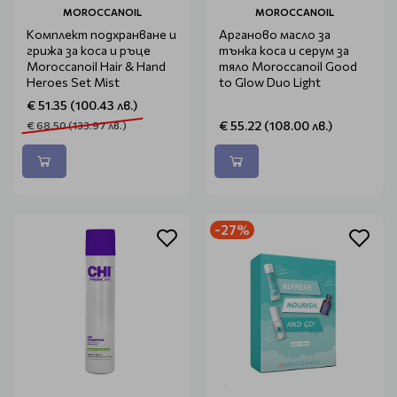
MOROCCANOIL
MOROCCANOIL
Комплект подхранване и
Арганово масло за
грижа за коса и ръце
тънка коса и серум за
Moroccanoil Hair & Hand
тяло Moroccanoil Good
Heroes Set Mist
to Glow Duo Light
€ 51.35 (100.43 лв.)
€ 55.22 (108.00 лв.)
€ 68.50 (133.97 лв.)
-27%