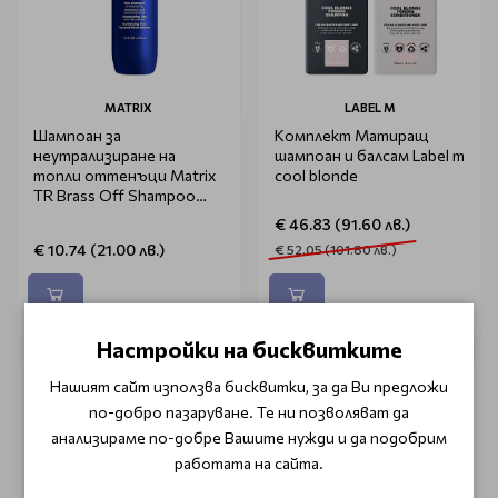
MATRIX
LABEL M
Шампоан за
Комплект Матиращ
неутрализиране на
шампоан и балсам Label m
топли оттенъци Matrix
cool blonde
TR Brass Off Shampoo
300ml.
€ 46.83 (91.60 лв.)
€ 10.74 (21.00 лв.)
€ 52.05 (101.80 лв.)
Настройки на бисквитките
Нашият сайт използва бисквитки, за да Ви предложи
по-добро пазаруване. Те ни позволяват да
анализираме по-добре Вашите нужди и да подобрим
работата на сайта.