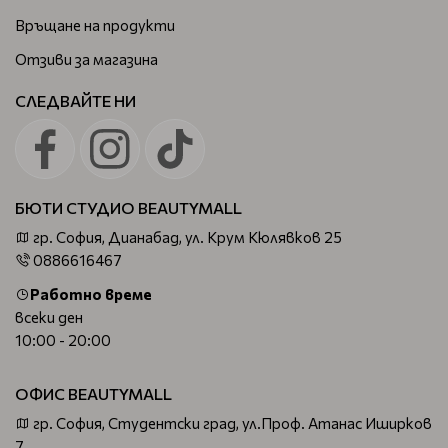
Връщане на продукти
Отзиви за магазина
СЛЕДВАЙТЕ НИ
БЮТИ СТУДИО BEAUTYMALL
гр. София, Дианабад, ул. Крум Кюлявков 25
0886616467
Работно време
всеки ден
10:00 - 20:00
ОФИС BEAUTYMALL
гр. София, Студентски град, ул.Проф. Атанас Иширков
7