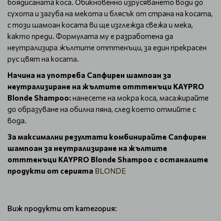
боядисаната коса. Обикновенно изрусяването води до
сухота и загуба на мекота и блясък от страна на косата,
с този шамоан косата ви ще изглежда свежа и мека,
както преди. Формулата му е разработена да
неутрализира жълтите отттенъци, за един прекрасен
рус цвят на косата.
Начина на употреба Сапфирен шампоан за
неутрализиране на жълтите отттенъци KAYPRO
Blonde Shampoo:
нанесете на мокра коса, масажирайте
до образуване на обилна пяна, след което отмийте с
вода.
За максимални резултати комбинирайте Сапфирен
шампоан за неутрализиране на жълтите
отттенъци KAYPRO Blonde Shampoo с останалите
продукти от серията
BLONDE
Виж продукти от категория: