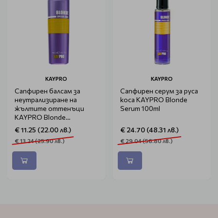
KAYPRO
KAYPRO
Сапфирен балсам за
Сапфирен серум за руса
неутрализиране на
коса KAYPRO Blonde
жълтите оттенъци
Serum 100ml
KAYPRO Blonde
Conditioner 350ml
€ 11.25 (22.00 лв.)
€ 24.70 (48.31 лв.)
€ 13.24 (25.90 лв.)
€ 29.04 (56.80 лв.)