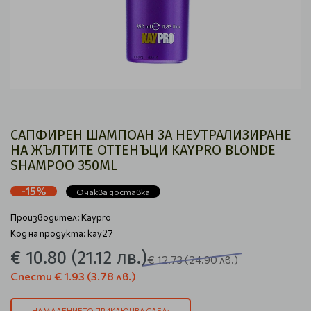
САПФИРЕН ШАМПОАН ЗА НЕУТРАЛИЗИРАНЕ
НА ЖЪЛТИТЕ ОТТЕНЪЦИ KAYPRO BLONDE
SHAMPOO 350ML
-15%
Очаква доставка
Производител:
Kaypro
Код на продукта: kay27
€ 10.80
(21.12 лв.)
€ 12.73
(24.90 лв.)
Спести
€ 1.93
(3.78 лв.)
НАМАЛЕНИЕТО ПРИКЛЮЧВА СЛЕД: