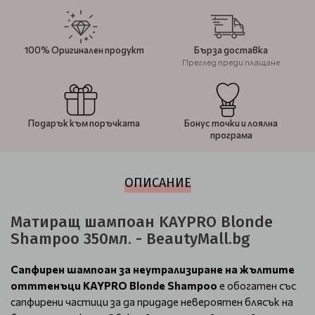
100% Оригинален продукт
Бърза доставка
Преглед преди плащане
Подарък към поръчката
Бонус точки и лоялна
програма
ОПИСАНИЕ
Матиращ шампоан KAYPRO Blonde
Shampoo 350мл. - BeautyMall.bg
Сапфирен шампоан за неутрализиране на жълтите
отттенъци KAYPRO Blonde Shampoo
е обогатен със
сапфирени частици за да придаде невероятен блясък на