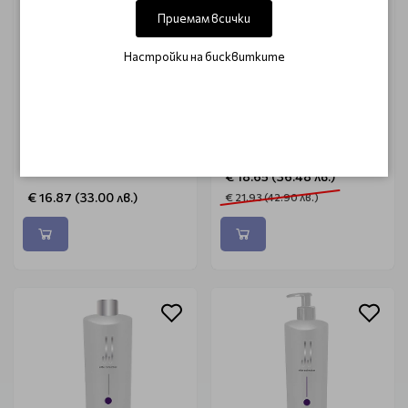
Приемам всички
Настройки на бисквитките
GOLDWELL
FRAMESI
Матиращ шампоан
Матиращ шампоан за
Goldwell Silver Shampoo
студено русо Framesi
250 ml
Cool Blonde Plus
Shampoo 250ml
€ 18.65 (36.48 лв.)
€ 16.87 (33.00 лв.)
€ 21.93 (42.90 лв.)