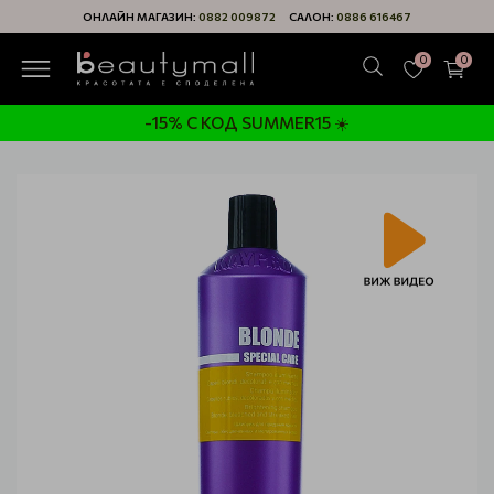
ОНЛАЙН МАГАЗИН:
0882 009872
САЛОН:
0886 616467
0
0
-15% С КОД SUMMER15 ☀️