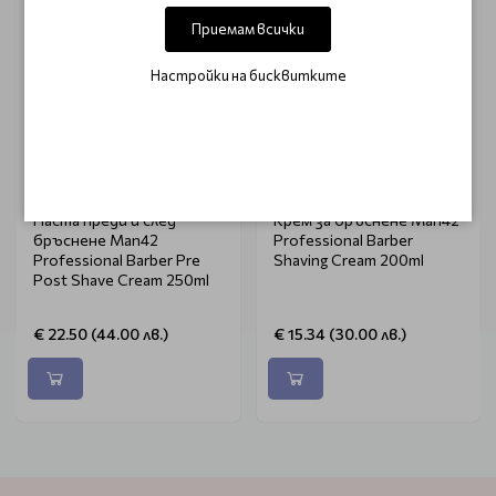
Приемам всички
Настройки на бисквитките
MAN42
MAN42
Паста преди и след
Крем за бръснене Man42
бръснене Man42
Professional Barber
Professional Barber Pre
Shaving Cream 200ml
Post Shave Cream 250ml
€ 22.50 (44.00 лв.)
€ 15.34 (30.00 лв.)