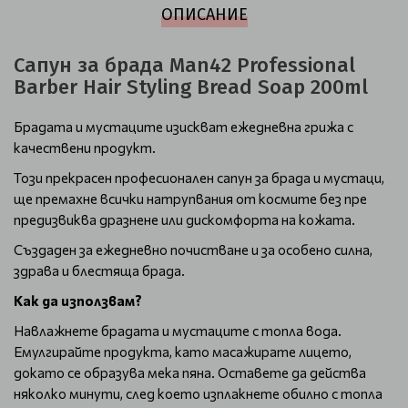
ОПИСАНИЕ
Сапун за брада Man42 Professional
Barber Hair Styling Bread Soap 200ml
Брадата и мустаците изискват ежедневна грижа с
качествени продукт.
Този прекрасен професионален сапун за брада и мустаци,
ще премахне всички натрупвания от космите без пре
предизвиква дразнене или дискомфорта на кожата.
Създаден за ежедневно почистване и за особено силна,
здрава и блестяща брада.
Как да използвам?
Навлажнете брадата и мустаците с топла вода.
Емулгирайте продукта, като масажирате лицето,
докато се образува мека пяна. Оставете да действа
няколко минути, след което изплакнете обилно с топла