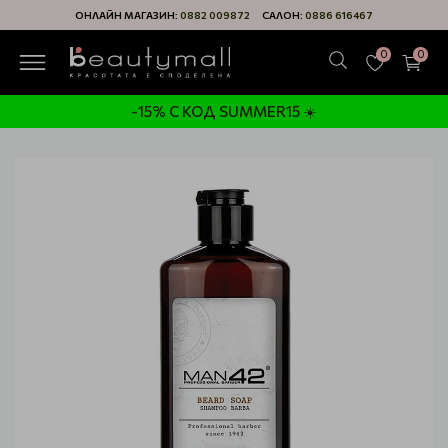
ОНЛАЙН МАГАЗИН:
0882 009872
САЛОН:
0886 616467
0
0
-15% С КОД SUMMER15 ☀️