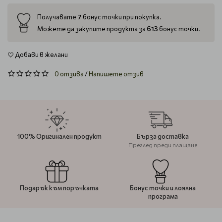
7
Получавате
бонус точки при покупка.
613
Можете да закупите продукта за
бонус точки.
Добави в желани
0 отзива
/
Напишете отзив
100% Оригинален продукт
Бърза доставка
Преглед преди плащане
Подарък към поръчката
Бонус точки и лоялна
програма