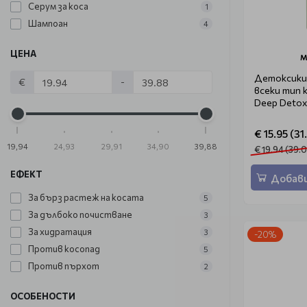
Серум за коса
1
Шампоан
4
ЦЕНА
M
Детоксики
€
-
всеки тип 
Deep Detox
€ 15.95 (31
19,94
24,93
29,91
34,90
39,88
€ 19.94 (39.0
ЕФЕКТ
Добави
За бърз растеж на косата
5
За дълбоко почистване
3
За хидратация
3
-20%
Против косопад
5
Против пърхот
2
ОСОБЕНОСТИ