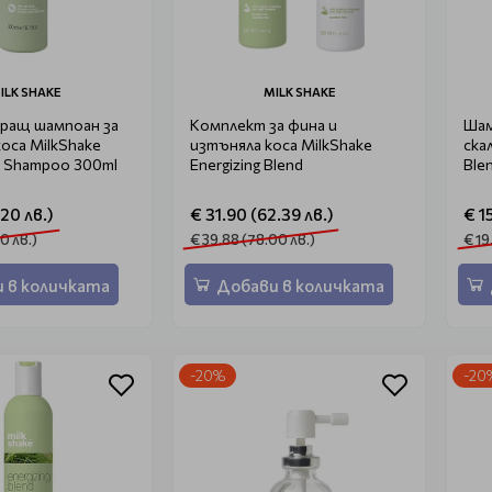
ILK SHAKE
MILK SHAKE
ращ шампоан за
Комплект за фина и
Шам
коса MilkShake
изтъняла коса MilkShake
ска
 Shampoo 300ml
Energizing Blend
Ble
.20 лв.)
€ 31.90 (62.39 лв.)
€ 1
0 лв.)
€ 39.88 (78.00 лв.)
€ 19
 в количката
Добави в количката
-20%
-20