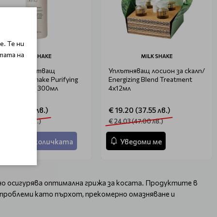
. Те ни
тата на
MILK SHAKE
MILK SHAKE
лбокопочистващ
Уплътняващ лосион за скалп/
поан MilkShake Purifying
Energizing Blend Treatment
nd Shampoo 300мл
4х12мл
5.95 (31.20 лв.)
€ 19.20 (37.55 лв.)
.94 (39.00 лв.)
€ 24.03 (47.00 лв.)
Добави в количката
Уведоми ме
нно осигурява оптимална грижа за косата. Продуктите в
 проблеми като пърхот, прекомерно омазняване и