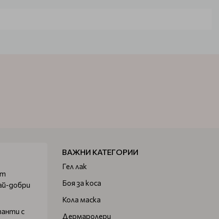
 прецизно подбрани природни съставки, които премахват
е за ежедневна употреба и е унисекс продукт.
е с омазняването на скалпа и косата. Регулира
 етерични масла и деликатни почистващи вещества, които
 специално създаден за фина и/или изтъняваща коса.
м. Стимулира микроциркулацията на скалпа и растежа.
нацията от растителни екстракти и масло от оризови
алпа и подсилва косъма.
ВАЖНИ КАТЕГОРИИ
остта, дебелината и блясъка на фина, изтъняваща коса,
освежава скалпа.
Гел лак
от
Боя за коса
ай-добри
Кола маска
танти с
Дермаролери