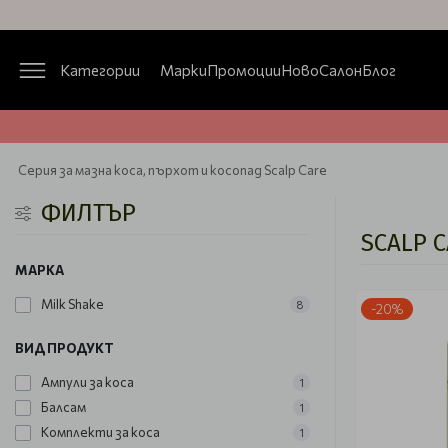
Категории
Марки
Промоции
Ново
Салон
Блог
Серия за мазна коса, пърхот и косопад Scalp Care
ФИЛТЪР
SCALP 
МАРКА
Milk Shake
8
-20%
ВИД ПРОДУКТ
Ампули за коса
1
Балсам
1
Комплекти за коса
1