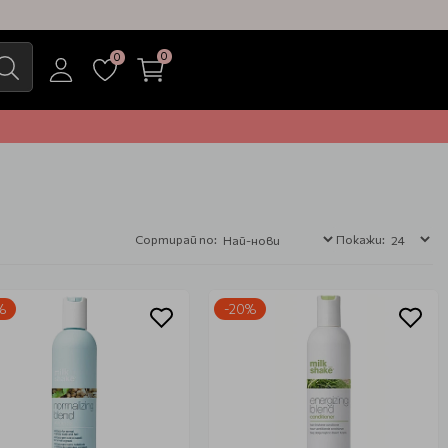
0
0
Сортирай по:
Покажи:
%
-20%