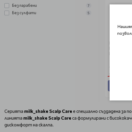
Без парабени
7
Без сулфати
5
Нашият
позвол
M
Шампоан за
коса/MilkSh
Blend Sham
€ 15.95 (31
€ 19.94 (39.0
Добави
Серията
milk_shake Scalp Care
е специално създадена за п
линията
milk_shake Scalp Care
са формулирани с високока
дискомфорт на скалпа.