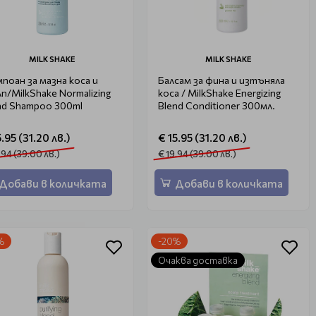
MILK SHAKE
MILK SHAKE
поан за мазна коса и
Балсам за фина и изтъняла
лп/MilkShake Normalizing
коса / MilkShake Energizing
nd Shampoo 300ml
Blend Conditioner 300мл.
5.95 (31.20 лв.)
€ 15.95 (31.20 лв.)
.94 (39.00 лв.)
€ 19.94 (39.00 лв.)
Добави в количката
Добави в количката
%
-20%
Очаква доставка