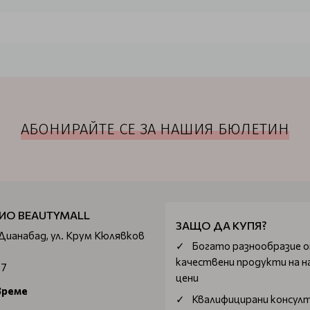
поан, който нежно почиства и ребалансира скалпа. Съдържа
рно омазняване и замърсяване от околната среда. Подходящ 
Шампоанът от тази серия е професионално решение за справян
зиологичен баланс на скалпа. Съдържа растителни съставки,
АБОНИРАЙТЕ СЕ ЗА НАШИЯ БЮЛЕТИН
м, хидратират, регенерират и успокояват скалпа.
ампоанът за фина и изтъняла коса Energizing Blend Shampoo е
 от органичен розмарин, градински чай и Фиораванти балса
самът действа за предотвратяване загубата на коса. Комби
а и подчертават цвета. Стимулира микроциркулацията на ск
ИО BEAUTYMALL
t
: енергизиращ подсилващ лосион за възстановяване на плътн
ЗАЩО ДА КУПЯ?
ява косата, а също така увеличава гъстотата, успокоява и 
 Дианабад, ул. Крум Кюлявков
Богатo разнообразие 
качествени продукти на н
67
цени
време
Квалифицирани консул