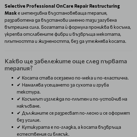
Selective Professional OnCare Repair Restructuring
Mask
е интензивна възстановяваща терапия,
разработена да възстанови именно тази загубена
вътрешна сила. Богатата ѝ формула прониква в косъма,
укрепва отслабените фибри и възвръща мекотата,
плътността и жизнеността, без да утежнява косата.
Какво ще забележите още след първата
терапия?
✔ Косата става осезаемо по-мека и по-еластична.
✔ Намалява усещането за сухота и груба
текстура.
✔ Косъмът изглежда по-плътен и по-устойчив на
накъсване.
✔ Дължините се разресват по-лесно и се оформят
без усилие.
✔ Кутикурата е по-гладка, а косата възвръща
естествения си блясък.