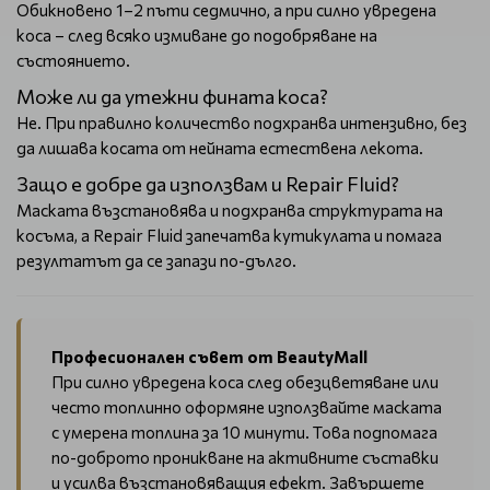
Обикновено 1–2 пъти седмично, а при силно увредена
коса – след всяко измиване до подобряване на
състоянието.
Може ли да утежни фината коса?
Не. При правилно количество подхранва интензивно, без
да лишава косата от нейната естествена лекота.
Защо е добре да използвам и Repair Fluid?
Маската възстановява и подхранва структурата на
косъма, а Repair Fluid запечатва кутикулата и помага
резултатът да се запази по-дълго.
Професионален съвет от BeautyMall
При силно увредена коса след обезцветяване или
често топлинно оформяне използвайте маската
с умерена топлина за 10 минути. Това подпомага
по-доброто проникване на активните съставки
и усилва възстановяващия ефект. Завършете