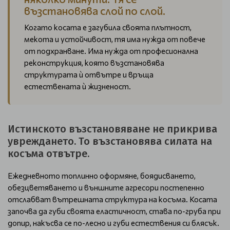
възстановява слой по слой.
Когато косата е загубила своята плътност,
мекота и устойчивост, тя има нужда от повече
от подхранване. Има нужда от професионална
реконструкция, която възстановява
структурата ѝ отвътре и връща
естествената ѝ жизненост.
Истинското възстановяване не прикрива
увреждането. То възстановява силата на
косъма отвътре.
Ежедневното топлинно оформяне, боядисването,
обезцветяването и външните агресори постепенно
отслабват вътрешната структура на косъма. Косата
започва да губи своята еластичност, става по-груба при
допир, накъсва се по-лесно и губи естествения си блясък.