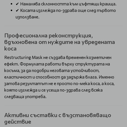
✔ Намалява склонността към цъфтящи краища.
✔ Косата изглежда по-здрава още след първото
използване.
Професионална реконструкция,
вдъхновена от нуждите на увредената
коса
Restructuring Mask не създава временен козметичен
ефект. Формулата работи върху структурата на
косъма, за да подобри неговата устойчивост,
еластичност и способност да задържа влага. Именно
затова резултатът не е просто по-мека коса, а коса,
която изглежда и се усеща по-здрава след всяка
следваща употреба.
Активни съставки с възстановяващо
действие