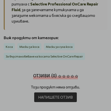
ритуала с
Selective Professional OnCare Repair
Fluid
,
за да запечатате кутикулата и да
запазите мекотата и блясъка до следващото
измиване.
Виж продукти от категория:
Коса
Маски за коса
Маски за суха коса
За възстановяване на косата Selective OnCare Repair
ОТЗИВИ (0)
Този продукт няма отзиви.
НАПИШЕТЕ ОТЗИВ