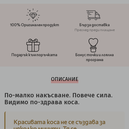
100% Оригинален продукт
Бърза доставка
Преглед преди плащане
Подарък към поръчката
Бонус точки и лоялна
програма
ОПИСАНИЕ
По-малко накъсване. Повече сила.
Видимо по-здрава коса.
Красивата коса не се създава за
няколко минути. Тя се