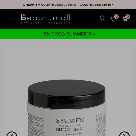
ОНЛАЙН МАГАЗИН:
0882 009872
САЛОН:
0886 616467
0
0
-15% С КОД SUMMER15 ☀️