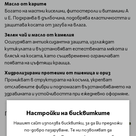
Масло от карите
Богато на мастни киселини, фитостероли и витамини A
и E. Подхранва в дълбочина, подобрява еластичността и
защитава косата от загуба на влага.
Зелен чай и масло от камелия
Осигуряват антиоксидантна защита, изглаждат
кутикулата и възстановяват естествената мекота и
блясък на косата, като същевременно ограничават
появата на цъфтящи краища.
Хидролизирани протеини от пшеница и ориз
Проникват в структурата на косъма, укрепват
отслабените фибри и подпомагат възстановяването на
здравината и устойчивостта при ежедневно оформяне.
Настройки на бисквитките
Професионален ритуал OnCare Repair
Нашият сайт използва бисквитки, за да Ви предложи
Измийте косата със
Selective Professional OnCare
по-добро пазаруване. Те ни позволяват да
Repair Shampoo
.