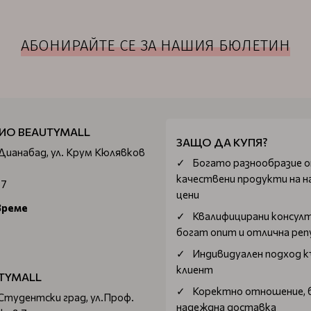
АБОНИРАЙТЕ СЕ ЗА НАШИЯ БЮЛЕТИН
ИО BEAUTYMALL
ЗАЩО ДА КУПЯ?
 Дианабад, ул. Крум Кюлявков
Богатo разнообразие 
качествени продукти на н
67
цени
време
Квалифицирани консул
богат опит и отлична ре
Индивидуален подход к
клиент
TYMALL
Коректно отношение, 
 Студентски град, ул.Проф.
надеждна доставка