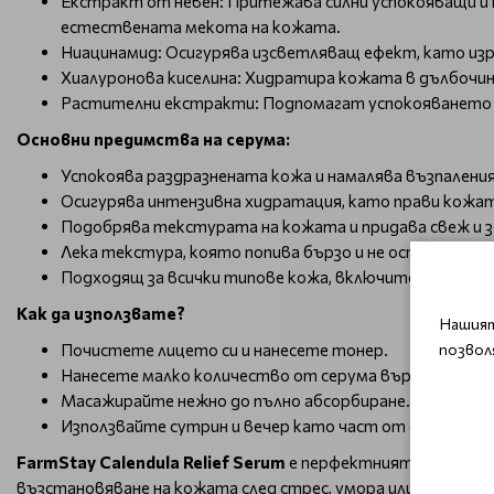
Екстракт от невен: Притежава силни успокояващи и 
естествената мекота на кожата.
Ниацинамид: Осигурява изсветляващ ефект, като из
Хиалуронова киселина: Хидратира кожата в дълбочин
Растителни екстракти: Подпомагат успокояването 
Основни предимства на серума:
Успокоява раздразнената кожа и намалява възпалени
Осигурява интензивна хидратация, като прави кожата
Подобрява текстурата на кожата и придава свеж и з
Лека текстура, която попива бързо и не оставя мазе
Подходящ за всички типове кожа, включително чувс
Как да използвате?
Нашият
позвол
Почистете лицето си и нанесете тонер.
Нанесете малко количество от серума върху лицето
Масажирайте нежно до пълно абсорбиране.
Използвайте сутрин и вечер като част от ежедневна
FarmStay Calendula Relief Serum
е перфектният избор за т
възстановяване на кожата след стрес, умора или външни агр