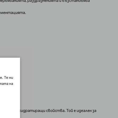
червяванията, раздразненията и възстановява
игментацията.
. Те ни
тата на
кояващи и хидратиращи свойства. Той е идеален за