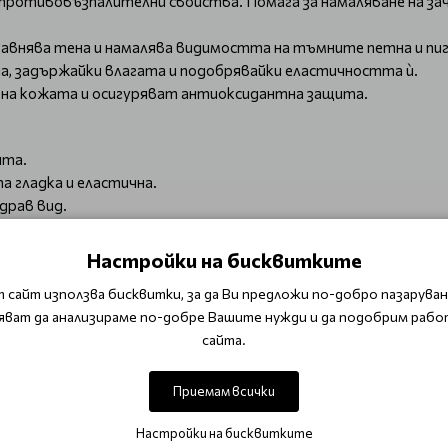
противовъзпалителни свойства. Помага за намаляване на за
равнява тена и намалява видимостта на тъмните петна и п
а, задържайки влагата и подобрявайки еластичността ѝ.
на кожата и осигуряват антиоксидантна защита.
ята.
 гладка и еластична.
драв вид.
н филм.
твителна.
Настройки на бисквитките
 сайт използва бисквитки, за да Ви предложи по-добро пазаруване
яват да анализираме по-добре Вашите нужди и да подобрим рабо
сайта.
 и шията.
та си грижа за кожата.
Приемам всички
ези, които търсят ефективен корейски серум за лице с успо
Настройки на бисквитките
есори, оставяйки я свежа, гладка и сияйна.