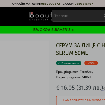
ОНЛАЙН МАГАЗИН:
0882 009872
САЛОН:
0886 616467
-15% С КОД SUMMER15 ☀️
СЕРУМ ЗА ЛИЦЕ С 
SERUM 50ML
В наличност
-15%
Производител:
FarmStay
Код на продукта: 14868
€ 16.05
(31.39 лв.)
€
НАМАЛЕНИЕТО ПРИКЛЮЧВА СЛ