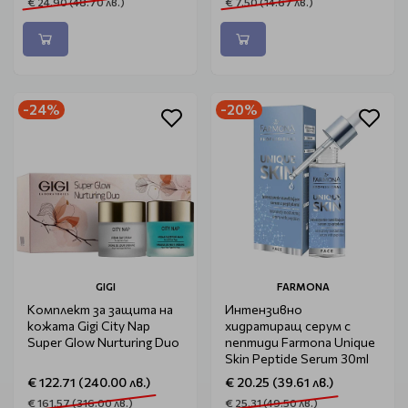
€ 24.90 (48.70 лв.)
€ 7.50 (14.67 лв.)
-24%
-20%
GIGI
FARMONA
Комплект за защита на
Интензивно
кожата Gigi City Nap
хидратиращ серум с
Super Glow Nurturing Duo
пептиди Farmona Unique
Skin Peptide Serum 30ml
€ 122.71 (240.00 лв.)
€ 20.25 (39.61 лв.)
€ 161.57 (316.00 лв.)
€ 25.31 (49.50 лв.)