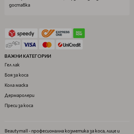
доставка в рамките на деня, която се изпълнява от
доставка
собствените ни куриери.
Ако размислите и прецените, че не сте избрали
подходящите за вашата коса или кожа продукти може
да заявите връщане, като е важно да направите това до
две седмици, след като сте приели пратката.
ВАЖНИ КАТЕГОРИИ
Гел лак
Боя за коса
Кола маска
Дермаролери
Преси за коса
Beautymall - професионална козметика за коса, лице и