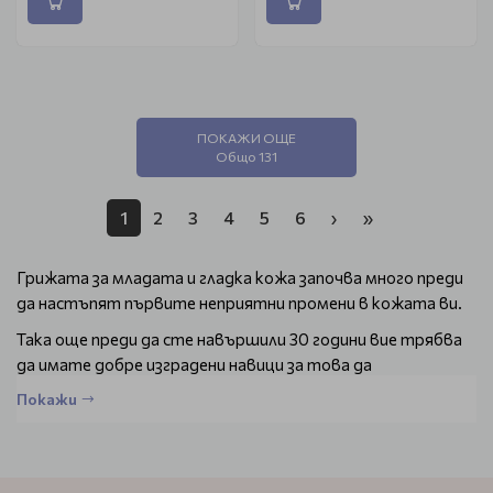
ПОКАЖИ ОЩЕ
Общо 131
1
2
3
4
5
6
›
»
Грижата за младата и гладка кожа започва много преди
да настъпят първите неприятни промени в кожата ви.
Така още преди да сте навършили 30 години вие трябва
да имате добре изградени навици за това да
поддържате кожата на лицето си отлично почистена и
Покажи
добре хидратирана.
Колкото и добре да се грижите моментът, в който ще
купите първия си крем против бръчки е неизбежен и за да