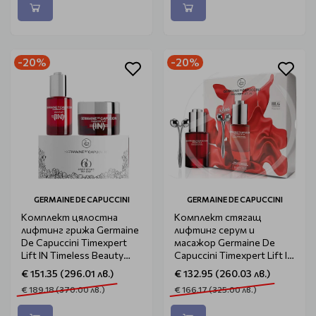
-20%
-20%
GERMAINE DE CAPUCCINI
GERMAINE DE CAPUCCINI
Комплект цялостна
Комплект стягащ
лифтинг грижа Germaine
лифтинг серум и
De Capuccini Timexpert
масажор Germaine De
Lift IN Timeless Beauty
Capuccini Timexpert Lift IN
Rituals
Firmness & Vitality
€ 151.35 (296.01 лв.)
€ 132.95 (260.03 лв.)
€ 189.18 (370.00 лв.)
€ 166.17 (325.00 лв.)