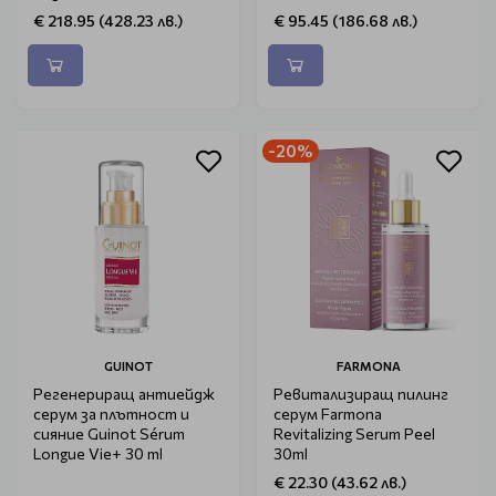
Influx 30ml
€ 218.95 (428.23 лв.)
€ 95.45 (186.68 лв.)
-20%
GUINOT
FARMONA
Регенериращ антиейдж
Ревитализиращ пилинг
серум за плътност и
серум Farmona
сияние Guinot Sérum
Revitalizing Serum Peel
Longue Vie+ 30 ml
30ml
€ 22.30 (43.62 лв.)