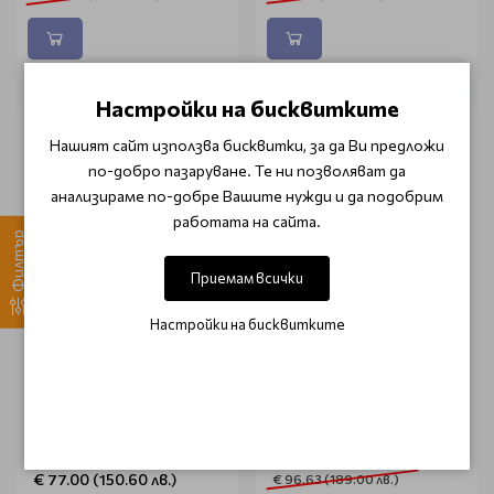
Настройки на бисквитките
-15%
Нашият сайт използва бисквитки, за да Ви предложи
по-добро пазаруване. Те ни позволяват да
анализираме по-добре Вашите нужди и да подобрим
работата на сайта.
Филтър
Приемам всички
Настройки на бисквитките
GIGI
DERMASTIR
Витализиращ серум с
Серум с диамантен прах
пептиди за жизнена
и пептиди за сияйна
кожа Gigi Nutri Peptide
кожа Dermastir Diamond
Vitality Serum 30ml
Dropper 50ml
€ 82.15 (160.67 лв.)
€ 77.00 (150.60 лв.)
€ 96.63 (189.00 лв.)