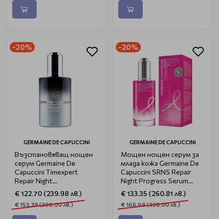
-20%
-20%
GERMAINE DE CAPUCCINI
GERMAINE DE CAPUCCINI
Възстановяващ нощен
Мощен нощен серум за
серум Germaine De
млада кожа Germaine De
Capuccini Timexpert
Capuccini SRNS Repair
Repair Night
Night Progress Serum
Booster 100ml
50ml
€ 122.70 (239.98 лв.)
€ 133.35 (260.81 лв.)
€ 153.39 (300.00 лв.)
€ 166.68 (326.00 лв.)