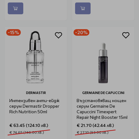
-15%
-20%
DERMASTIR
GERMAINE DE CAPUCCINI
Интензивен анти-ейдж
Възстановяващ нощен
серум Dermastir Dropper
серум Germaine De
Rich Nutrition 50ml
Capuccini Timexpert
Repair Night Booster 15ml
€ 63.45 (124.10 лв.)
€ 21.70 (42.44 лв.)
€ 74.65 (146.00 лв.)
€ 27.10 (53.00 лв.)