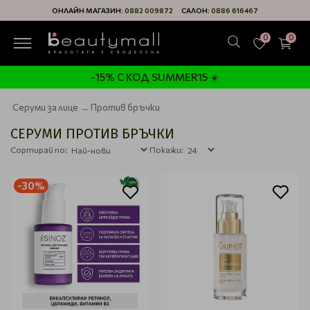
ОНЛАЙН МАГАЗИН:
0882 009872
САЛОН:
0886 616467
0
0
-15% С КОД SUMMER15 ☀️
Серуми за лице
Против бръчки
СЕРУМИ ПРОТИВ БРЪЧКИ
Сортирай по:
Покажи:
-30%