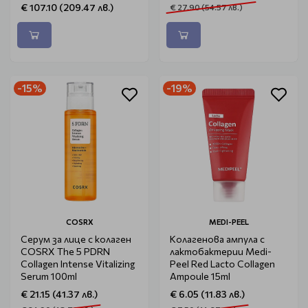
€ 107.10 (209.47 лв.)
€ 27.90 (54.57 лв.)
-15%
-19%
COSRX
MEDI-PEEL
Серум за лице с колаген
Колагенова ампула с
COSRX The 5 PDRN
лактобактерии Medi-
Collagen Intense Vitalizing
Peel Red Lacto Collagen
Serum 100ml
Ampoule 15ml
€ 21.15 (41.37 лв.)
€ 6.05 (11.83 лв.)