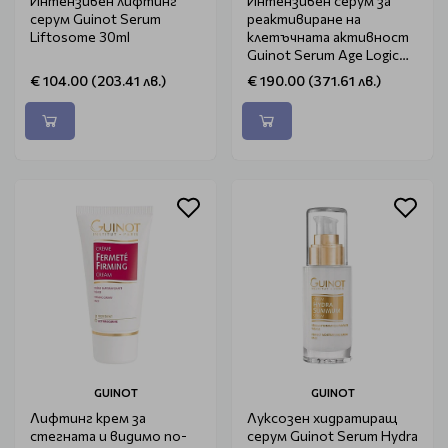
Интензивен лифтинг
Интензивен серум за
серум Guinot Serum
реактивиране на
Liftosome 30ml
клетъчната активност
Guinot Serum Age Logic
Night 25ml
€ 104.00 (203.41 лв.)
€ 190.00 (371.61 лв.)
GUINOT
GUINOT
Лифтинг крем за
Луксозен хидратиращ
стегната и видимо по-
серум Guinot Serum Hydra