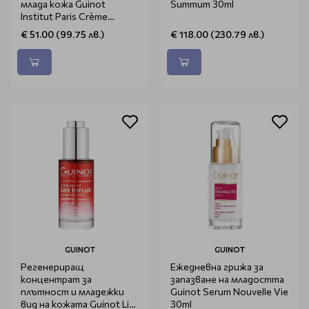
млада кожа Guinot
Summum 30ml
Institut Paris Crème
Fermeté 50ml
€ 51.00 (99.75 лв.)
€ 118.00 (230.79 лв.)
GUINOT
GUINOT
Регенериращ
Ежедневна грижа за
концентрат за
запазване на младостта
плътност и младежки
Guinot Serum Nouvelle Vie
вид на кожата Guinot Life
30ml