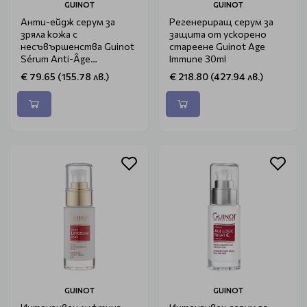
GUINOT
GUINOT
Анти-ейдж серум за
Регенериращ серум за
зряла кожа с
защита от ускорено
несъвършенства Guinot
стареене Guinot Age
Sérum Anti-Âge
Immune 30ml
Rééquilibrant 30ml
€ 79.65 (155.78 лв.)
€ 218.80 (427.94 лв.)
GUINOT
GUINOT