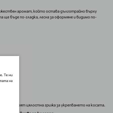
мъжествен аромат, който остава дълготрайно върху
а ще бъде по-гладка, лесна за оформяне и видимо по-
. Те ни
тата на
то ще осигурят цялостна грижа за укрепването на косата.