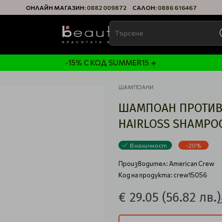
ОНЛАЙН МАГАЗИН:
0882 009872
САЛОН:
0886 616467
-15% С КОД SUMMER15 ☀️
ШАМПОАНИ
ШАМПОАН ПРОТИВ 
HAIRLOSS SHAMPO
В наличност
-20%
Производител:
American Crew
Код на продукта: crew15056
€ 29.05
(56.82 лв.)