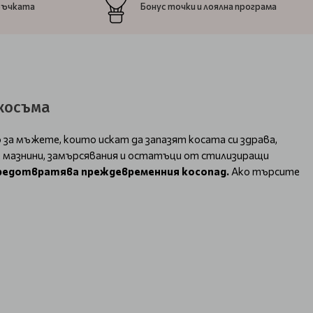
ръчката
Бонус точки и лоялна програма
 косъма
о за мъжете, които искат да запазят косата си здрава,
те мазнини, замърсявания и остатъци от стилизиращи
предотвратява преждевременния косопад.
Ако търсите