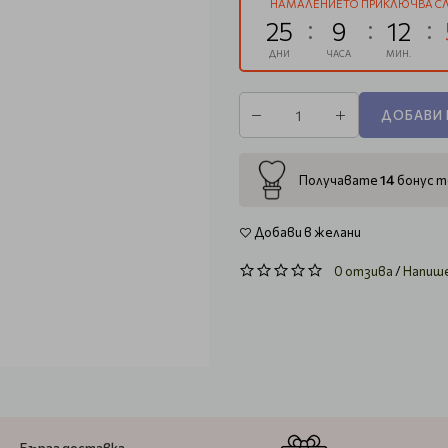
НАМАЛЕНИЕТО ПРИКЛЮЧВА СЛ
25
9
12
ДНИ
ЧАСА
МИН.
ДОБАВИ 
14
Получавате
бонус т
Добави в желани
0 отзива
/
Напиш