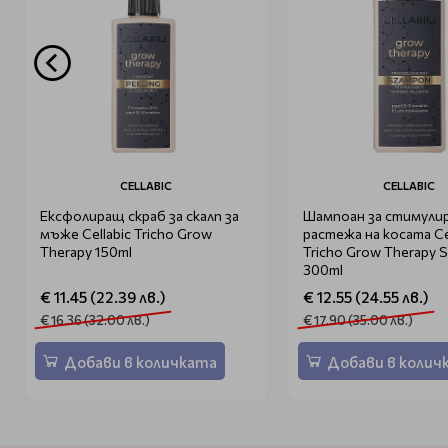
CELLABIC
CELLABIC
Ексфолиращ скраб за скалп за
Шампоан за стимулир
мъже Cellabic Tricho Grow
растежа на косата Ce
Therapy 150ml
Tricho Grow Therapy
300ml
€ 11.45 (22.39 лв.)
€ 12.55 (24.55 лв.)
€ 16.36 (32.00 лв.)
€ 17.90 (35.00 лв.)
Добави в количката
Добави в колич