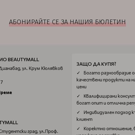
АБОНИРАЙТЕ СЕ ЗА НАШИЯ БЮЛЕТИН
ИО BEAUTYMALL
ЗАЩО ДА КУПЯ?
 Дианабад, ул. Крум Кюлявков
Богатo разнообразие 
качествени продукти на н
67
цени
време
Квалифицирани консул
богат опит и отлична ре
Индивидуален подход к
клиент
TYMALL
Коректно отношение, 
 Студентски град, ул.Проф.