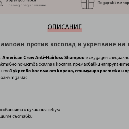
Бърза доставка
Подарък към по
Преглед преди плащане
ОПИСАНИЕ
 Шампоан против косопад и укрепване на
а.
American Crew Anti-Hairloss Shampoo
е създаден специалн
ефективно почиства скалпа и косата, премахвайки натрупани
и, той
укрепва косъма от корена, стимулира растежа и 
оанът за вас.
рсяванията и излишния себум
ващите съставки