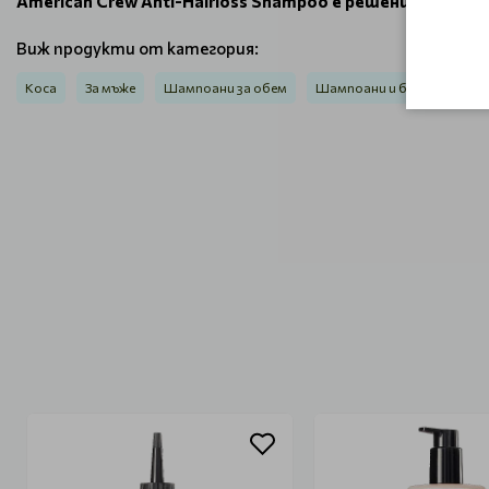
American Crew Anti-Hairloss Shampoo е решението за 
Виж продукти от категория:
Коса
За мъже
Шампоани за обем
Шампоани и балсами / Clea