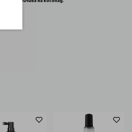
на и устойчива на косопад.
ки