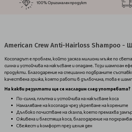
100% Оригинален продукт
American Crew Anti-Hairloss Shampoo -
Косопадът е проблем, който засяга милиони мъже по свет
силна и устойчива на накъсване и опадане. Този шампоан 
продукти. Благодарение на специално подбраните съставк
качествена грижа, която работи в дълбочина, това е шамп
На какви резултати ще се насладим след употребата?
По-силна, плътна и устойчива на накъсване коса
Намаляване на косопада чрез укрепване на корените
Дълбоко почистване на скалпа, което премахва замъ
Оживена и блестяща коса, благодарение на подхран
Свежест и комфорт през целия ден