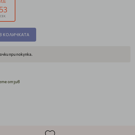
ЕД:
52
СЕК.
В КОЛИЧКАТА
очки при покупка.
ете отзив