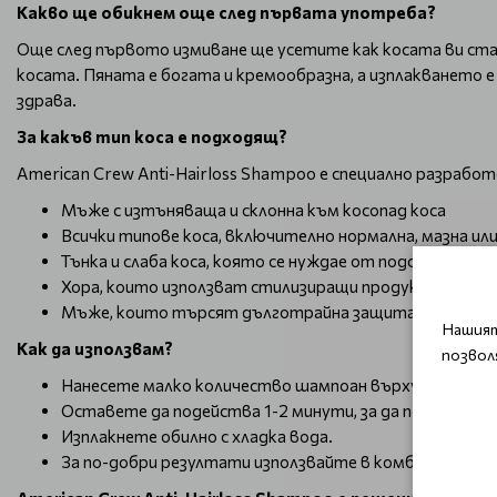
Какво ще обикнем още след първата употреба?
Още след първото измиване ще усетите как косата ви ст
косата. Пяната е богата и кремообразна, а изплакването е
здрава.
За какъв тип коса е подходящ?
American Crew Anti-Hairloss Shampoo е специално разработе
Мъже с изтъняваща и склонна към косопад коса
Всички типове коса, включително нормална, мазна или
Тънка и слаба коса, която се нуждае от подсилване
Хора, които използват стилизиращи продукти и иск
Мъже, които търсят дълготрайна защита срещу външ
Нашият
Как да използвам?
позвол
Нанесете малко количество шампоан върху мокра кос
Оставете да подейства 1-2 минути, за да позволите
Изплакнете обилно с хладка вода.
За по-добри резултати използвайте в комбинация с 