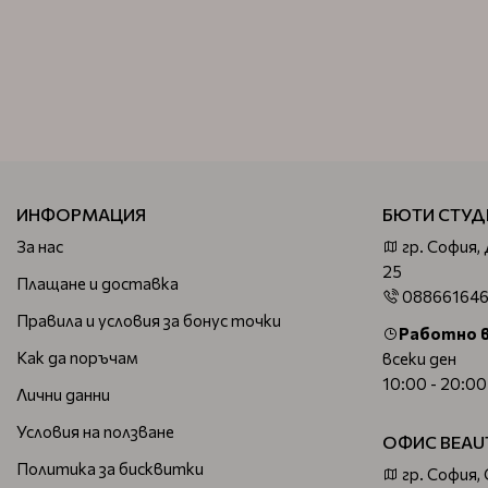
ИНФОРМАЦИЯ
БЮТИ СТУД
За нас
гр. София,
25
Плащане и доставка
08866164
Правила и условия за бонус точки
Работно 
Как да поръчам
всеки ден
10:00 - 20:00
Лични данни
Условия на ползване
ОФИС BEAU
Политика за бисквитки
гр. София,