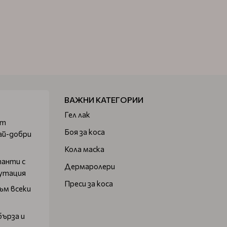
ВАЖНИ КАТЕГОРИИ
Гел лак
от
Боя за коса
ай-добри
Кола маска
танти с
Дермаролери
путация
Преси за коса
ъм всеки
бърза и