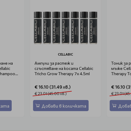
CELLABIC
ане на
Ампули за растеж и
Тоник за 
llabic
сгъстяване на косата Cellabic
мъже Cell
 Shampoo
Tricho Grow Therapy 7x 4.5ml
Therapy T
€ 16.10 (31.49 лв.)
€ 16.10 (3
€ 23.01 (45.00 лв.)
€ 23.01 (45
ката
Добави в количката
Добав