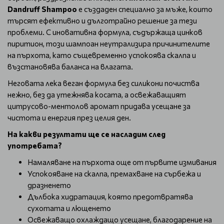
Dandruff Shampoo
е създаден специално за мъже, които
търсят ефективно и дълготрайно решение за тези
проблеми. С иновативна формула, съдържаща цинков
пиритион, този шампоан неутрализира причинителите
на пърхота, като същевременно успокоява скалпа и
възстановява баланса на влагата.
Неговата лека веган формула без силикони почиства
нежно, без да утежнява косата, а освежаващият
цитрусово-ментолов аромат придава усещане за
чистота и енергия през целия ден.
На какви резултати ще се насладим след
употребата?
Намаляване на пърхота още от първите измивания
Успокояване на скалпа, премахване на сърбежа и
дразненето
Дълбока хидратация, която предотвратява
сухотата и лющенето
Освежаващо охлаждащо усещане, благодарение на