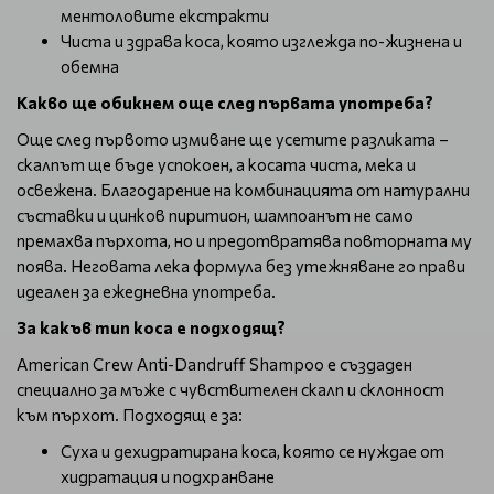
ментоловите екстракти
Чиста и здрава коса, която изглежда по-жизнена и
обемна
Какво ще обикнем още след първата употреба?
Още след първото измиване ще усетите разликата –
скалпът ще бъде успокоен, а косата чиста, мека и
освежена. Благодарение на комбинацията от натурални
съставки и цинков пиритион, шампоанът не само
премахва пърхота, но и предотвратява повторната му
поява. Неговата лека формула без утежняване го прави
идеален за ежедневна употреба.
За какъв тип коса е подходящ?
American Crew Anti-Dandruff Shampoo е създаден
специално за мъже с чувствителен скалп и склонност
към пърхот. Подходящ е за:
Суха и дехидратирана коса, която се нуждае от
хидратация и подхранване