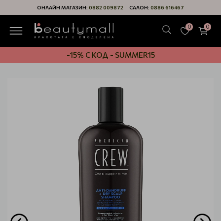
ОНЛАЙН МАГАЗИН:
0882 009872
САЛОН:
0886 616467
0
0
-15% С КОД - SUMMER15