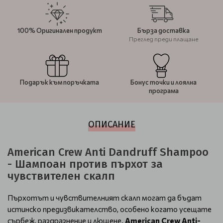
100% Оригинален продукт
Бърза доставка
Преглед преди плащане
Подарък към поръчката
Бонус точки и лоялна
програма
ОПИСАНИЕ
American Crew Anti Dandruff Shampoo
- Шампоан против пърхот за
чувствителен скалп
Пърхотът и чувствителният скалп могат да бъдат
истинско предизвикателство, особено когато усещате
сърбеж, раздразнение и лющене.
American Crew Anti-