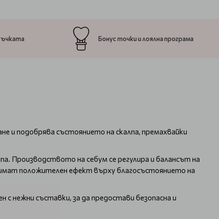
ръчката
Бонус точки и лоялна програма
ване и подобрява състоянието на скалпа, премахвайки
па. Производството на себум се регулира и балансът на
йм имат положителен ефект върху благосъстоянието на
н с нежни съставки, за да предостави безопасна и