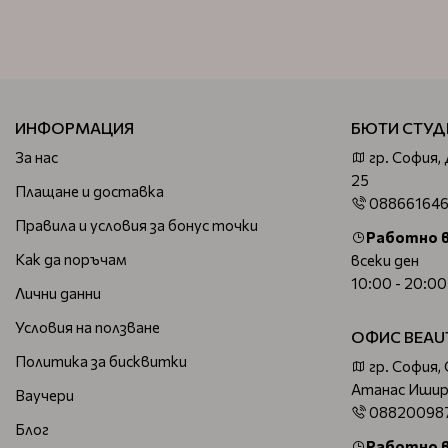
ИНФОРМАЦИЯ
БЮТИ СТУД
За нас
гр. София,
25
Плащане и доставка
08866164
Правила и условия за бонус точки
Работно 
Как да поръчам
всеки ден
10:00 - 20:00
Лични данни
Условия на ползване
ОФИС BEAU
Политика за бисквитки
гр. София,
Атанас Ишир
Ваучери
08820098
Блог
Работно 