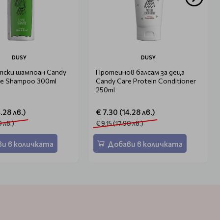
DUSY
DUSY
тски шампоан Candy
Протеинов балсам за деца
le Shampoo 300ml
Candy Care Protein Conditioner
250ml
.28 лв.)
€ 7.30 (14.28 лв.)
0 лв.)
€ 9.15 (17.90 лв.)
и в количката
Добави в количката