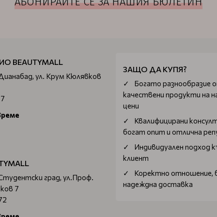
АБОНИРАЙТЕ СЕ ЗА НАШИЯ БЮЛЕТИН
ИО BEAUTYMALL
ЗАЩО ДА КУПЯ?
 Дианабад, ул. Крум Кюлявков
Богатo разнообразие 
качествени продукти на н
67
цени
време
Квалифицирани консул
богат опит и отлична ре
Индивидуален подход к
клиент
TYMALL
Коректно отношение, 
 Студентски град, ул.Проф.
надеждна доставка
ков 7
72
време