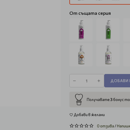
От същата серия
ДОБАВИ 
3
Получавате
бонус то
Добави в желани
0 отзива
/
Напиш