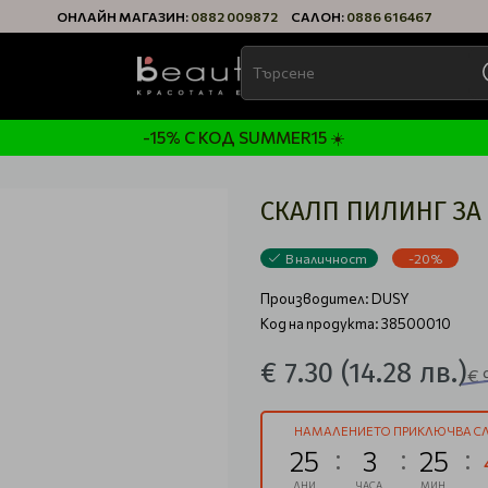
ОНЛАЙН МАГАЗИН:
0882 009872
САЛОН:
0886 616467
-15% С КОД SUMMER15 ☀️
СКАЛП ПИЛИНГ ЗА 
В наличност
-20%
Производител:
DUSY
Код на продукта: 38500010
€ 7.30
(14.28 лв.)
€ 
НАМАЛЕНИЕТО ПРИКЛЮЧВА СЛ
25
3
25
ДНИ
ЧАСА
МИН.