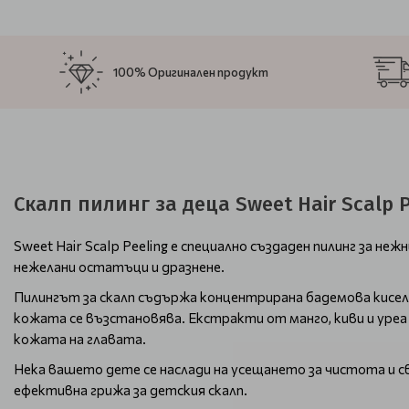
100% Оригинален продукт
Скалп пилинг за деца Sweet Hair Scalp P
Sweet Hair Scalp Peeling е специално създаден пилинг за н
нежелани остатъци и дразнене.
Пилингът за скалп съдържа концентрирана бадемова кисели
кожата се възстановява. Екстракти от манго, киви и уре
кожата на главата.
Нека вашето дете се наслади на усещането за чистота и све
ефективна грижа за детския скалп.