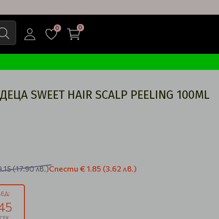
0
0
ДЕЦА SWEET HAIR SCALP PEELING 100ML
Спести
€ 1.85
(3.62 лв.)
9.15
(17.90 лв.)
ЕД:
44
СЕК.