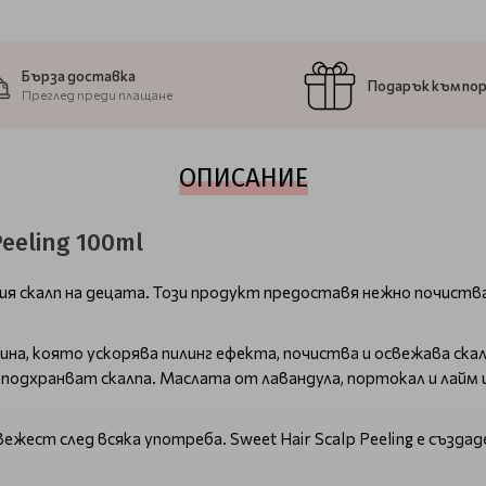
Бърза доставка
Подарък към по
Преглед преди плащане
ОПИСАНИЕ
eeling 100ml
ежния скалп на децата. Този продукт предоставя нежно почист
на, която ускорява пилинг ефекта, почиства и освежава скал
а подхранват скалпа. Маслата от лавандула, портокал и ла
жест след всяка употреба. Sweet Hair Scalp Peeling е създаде