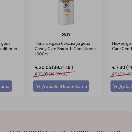
DUSY
 деца
Приглаждащ балсам за деца
Нежен де
nditioner
Candy Care Smooth Conditioner
Care Gent
1000ml
€ 20.05 (39.21 лв.)
€ 7.30 (14
€ 25.05 (48.99 лв.)
€ 9.15 (17.9
ката
Добави в количката
Добав