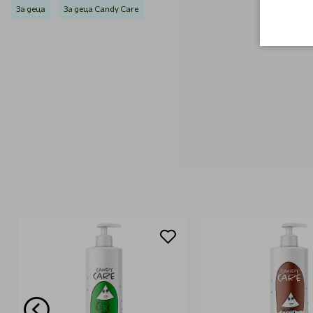
За деца
За деца Candy Care