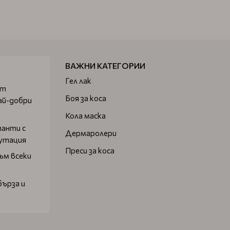
ВАЖНИ КАТЕГОРИИ
Гел лак
от
Боя за коса
ай-добри
Кола маска
танти с
Дермаролери
путация
Преси за коса
ъм всеки
бърза и