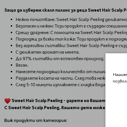
Защо да изберем скалп пилинг за деца Sweet Hair Scalp Pe
Нежно почистване: Sweet Hair Scalp Peeling деликат
Безопасен и нежен: Този продукт е създаден специално
Срещу дразнене: С помощта на Sweet Hair Scalp Peeli
Подходящ за всеки тип кожа: Този продукт е подходящ
Без агресивни съставки: Sweet Hair Scalp Peeling е 
С деликатен аромат на мента.
До 97% съставки от естествен произход.
Веган.
Нанесете подходящо количество от пилинга равномер
Нашият
Разделете косата на части. След това нежно масаж
позвол
След 5-10 минути изплакнете с хладка вода.
Sweet Hair Scalp Peeling - дарете на вашето дете п
С Sweet Hair Scalp Peeling, вашето дете може да има п
Виж продукти от категория: