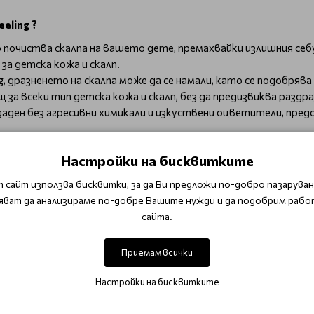
eling ?
но почиства скалпа на вашето дете, премахвайки излишния себ
 за детска кожа и скалп.
ng, дразненето на скалпа може да се намали, като се подобря
 за всеки тип детска кожа и скалп, без да предизвиква раздра
създаден без агресивни химикали и изкуствени оцветители, пре
Настройки на бисквитките
но върху целия скалп.
 сайт използва бисквитки, за да Ви предложи по-добро пазаруване
ирайте продукта.
яват да анализираме по-добре Вашите нужди и да подобрим рабо
сайта.
о-здрав и комфортен скалп с нежния и безопасен пилинг, с
Приемам всички
о-здрав и чист скалп
!
Настройки на бисквитките