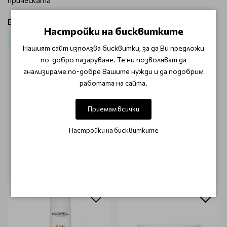
прическата
Виж продукти от категория:
Настройки на бисквитките
Коса
За слънцезащита Goldwell sun Reflects
Спрей за коса
Нашият сайт използва бисквитки, за да Ви предложи
по-добро пазаруване. Те ни позволяват да
анализираме по-добре Вашите нужди и да подобрим
ОТЗИВИ (0)
работата на сайта.
Този продукт няма отзиви.
Приемам всички
НАПИШЕТЕ ОТЗИВ
Настройки на бисквитките
ОЩЕ ОТ КАТЕГОРИЯТА