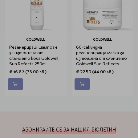
GOLDWELL
GOLDWELL
Регенериращ шампоан
60-секундна
за изтощена от
регенерираща маска за
слънцето коса Goldwell
изтощена от слънцето
Sun Refects 250ml
Goldwell Sun Reflects
200ml
€ 16.87 (33.00 лв.)
€ 22.50 (44.00 лв.)
АБОНИРАЙТЕ СЕ ЗА НАШИЯ БЮЛЕТИН