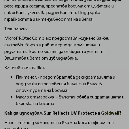
регенерира косата, предпазва косъма от цъфтене и
накъсване, улеснява разресването. Поддържа
трайността и интензивността на цвета.
Технология
MicroPROtec Complex: предоставя жизнено важни
съставки бързо и равномерно за моментални
резултати, които могат да се видят и усетят.
Защитава цвета от избледняване.
Ключови съставки:
Пантенол - предотвратява дехидратацията и
поддържа естествения баланс на влага в
структурата на косъма.
Mасло от маракуя – възстановява хидратацията и
блясъка на косата
Как да използвам Sun Reflects UV Protect на
Goldwell
?
Нанесете по дължините на влажна коса и оформете