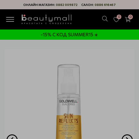
ОНЛАЙН МАГАЗИН:
0882 009872
САЛОН:
0886 616467
0
0
-15% С КОД SUMMER15 ☀️