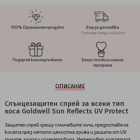
100% Оригинален продукт
Бърза доставка
Преглед преди плащане
Подарък към поръчката
Бонус точки и лоялна
програма
ОПИСАНИЕ
Слънцезащитен спрей за всеки тип
коса Goldwell Sun Reflects UV Protect
Защитен спрей срещу слънчевите лъчи, предоставя на
косата през лятото цялостна грижа и защита от UV
лъчите, хлора и солената вода. Интензивно хидратира,