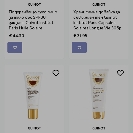
GUINOT
GUINOT
Подхранващо сухо олио
Хранителна добавка за
за тяло със SPF30
съвършен тен Guinot
защита Guinot Institut
Institut Paris Capsules
Paris Huile Solaire
Solaires Longue Vie 30бр
Nutrizone SPF30 150ml
€ 44.30
€ 31.95
GUINOT
GUINOT