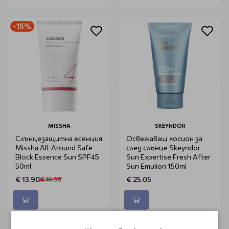
-15%
MISSHA
SKEYNDOR
Слънцезащитна есенция
Освежаващ лосион за
Missha All-Around Safe
след слънце Skeyndor
Block Essence Sun SPF45
Sun Expertise Fresh After
50ml
Sun Emulion 150ml
€ 13.90
€ 25.05
€ 16.36