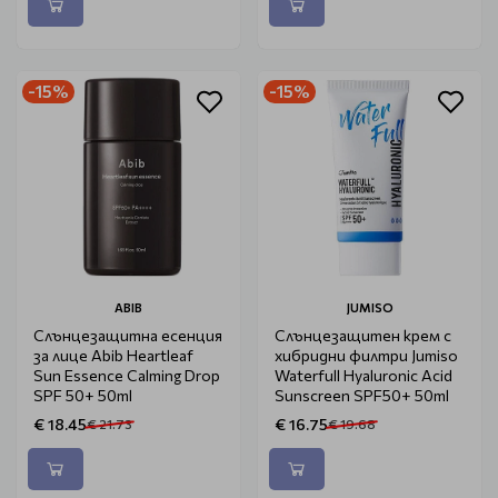
-15%
-15%
ABIB
JUMISO
Слънцезащитна есенция
Слънцезащитен крем с
за лице Abib Heartleaf
хибридни филтри Jumiso
Sun Essence Calming Drop
Waterfull Hyaluronic Acid
SPF 50+ 50ml
Sunscreen SPF50+ 50ml
€ 18.45
€ 16.75
€ 21.73
€ 19.68