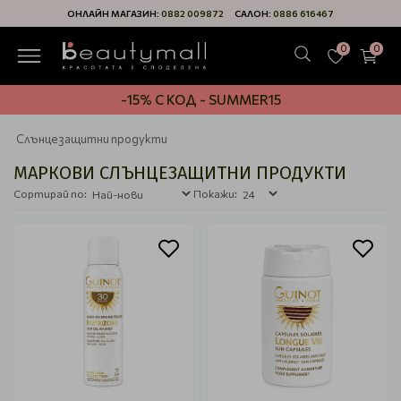
ОНЛАЙН МАГАЗИН:
0882 009872
САЛОН:
0886 616467
0
0
-15% С КОД - SUMMER15
Слънцезащитни продукти
МАРКОВИ СЛЪНЦЕЗАЩИТНИ ПРОДУКТИ
Сортирай по:
Покажи: