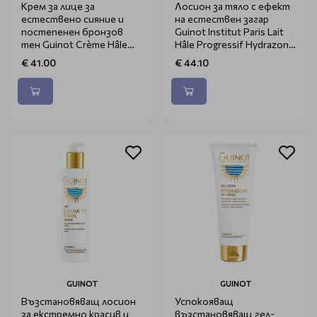
Крем за лице за
Лосион за тяло с ефект
естествено сияние и
на естествен загар
постепенен бронзов
Guinot Institut Paris Lait
тен Guinot Crème Hâle
Hâle Progressif Hydrazone
Progressif Hydrazone
150ml
€ 41.00
€ 44.10
50ml
GUINOT
GUINOT
Възстановяващ лосион
Успокояващ
за екстремно красив и
възстановяващ гел-