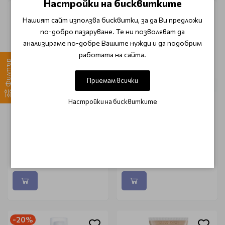
Настройки на бисквитките
-20%
Нашият сайт използва бисквитки, за да Ви предложи
по-добро пазаруване. Те ни позволяват да
анализираме по-добре Вашите нужди и да подобрим
работата на сайта.
Филтър
Приемам всички
Настройки на бисквитките
PHYTOMER
COCOSOLIS
Слънцезащитен крем за
Био слънцезащитен
лице и тяло SPF30
лосион с SPF50 Cocosolis
Phytomer Solution Soleil
Natural Sunscreen Lotion
125ml
SPF 50 100ml
€ 36.81
€ 18.40
€ 23.01
-20%