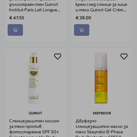
дълготраен тен Guinot
крем след слънце за лице
Institut Paris Lait Longue
и тяло Guinot Gel-Crème
Vie Soleil 150ml
Hydrazone Après-Soleil
€ 47.55
€ 38.00
150ml
GUINOT
SKEYNDOR
Слънцезащитен лосион
Двуфазно
за тяло против
слънцезащитно масло за
фотостареене SPF 50+
тяло Skeyndor B-Phase