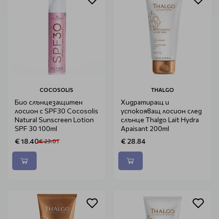
COCOSOLIS
THALGO
Био слънцезащитен
Хидратиращ и
лосион с SPF30 Cocosolis
успокояващ лосион след
Natural Sunscreen Lotion
слънце Thalgo Lait Hydra
SPF 30 100ml
Apaisant 200ml
€ 18.40
€ 28.84
€ 23.01