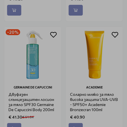
-20%
GERMAINE DE CAPUCCINI
ACADEMIE
Двуфазен
Соларно мляко за тяло
слънцезащитен лосион
висока защита UVA-UVB
за тяло SPF30 Germaine
- SPF50+ Academie
De Capuccini Body 200ml
Bronzecran 100ml
€ 41.30
€ 40.90
€ 51.64