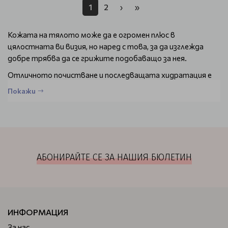
1
2
›
»
Кожата на тялото може да е огромен плюс в
цялостната ви визия, но наред с това, за да изглежда
добре трябва да се грижите подобаващо за нея.
Отличното почистване и последващата хидратация е
важна, но ако често се излагате на слънце е
Покажи
задължително да нанасяте правилните козметични
слънцезащитни продукти
.
Когато казваме правилни имаме предвид само две, но
много важни подробности.
Първата е, че козметиката ви трябва да е качествена и
АБОНИРАЙТЕ СЕ ЗА НАШИЯ БЮЛЕТИН
втората е да е внимателно подбрана и съобразена с
особеностите на вашата кожа.
Какво е важно при избора на слънцезащитни
продукти
ИНФОРМАЦИЯ
Тук трябва да ви разкажем малко повече, за да знаете
За нас