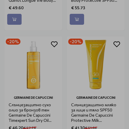
Guinot Longue Vie Body
Body Protective SPF50
Lotion 150ml
200ml
€ 49.60
€ 55.73
-20%
-20%
GERMAINE DE CAPUCCINI
GERMAINE DE CAPUCCINI
Слънцезащитно сухо
Слънцезащитно мляко
олио за бронзов тен
за лице и тяло SPF50
Germaine De Capuccini
Germaine De Capuccini
Timexpert Sun Dry Oil
Protective Milk
Bronze 200ml
Body&Face 200ml
€ 46.20
€ 41.30
€ 57.78
€ 51.64