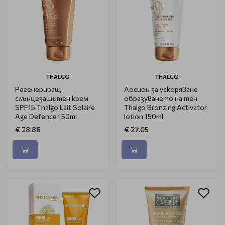
THALGO
THALGO
Регенериращ
Лосион за ускоряване
слънцезащитен крем
образуването на тен
SPF15 Thalgo Lait Solaire
Thalgo Bronzing Activator
Age Defence 150ml
lotion 150ml
€ 28.86
€ 27.05