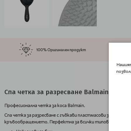
100% Оригинален продукт
Нашият
позвол
Спа четка за разресване Balmain Detang
Професионална четка за коса Balmain.
Спа четка за разресване с гъвкави пластмасови зъбци. Гъ
кръвообращението. Перфектна за всички типове коса, екс