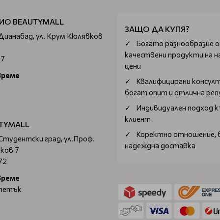
ИО BEAUTYMALL
ЗАЩО ДА КУПЯ?
 Дианабад, ул. Крум Кюлявков
Богатo разнообразие 
качествени продукти на н
67
цени
време
Квалифицирани консул
богат опит и отлична ре
Индивидуален подход к
клиент
TYMALL
Коректно отношение, 
 Студентски град, ул.Проф.
надеждна доставка
ков 7
72
време
 петък