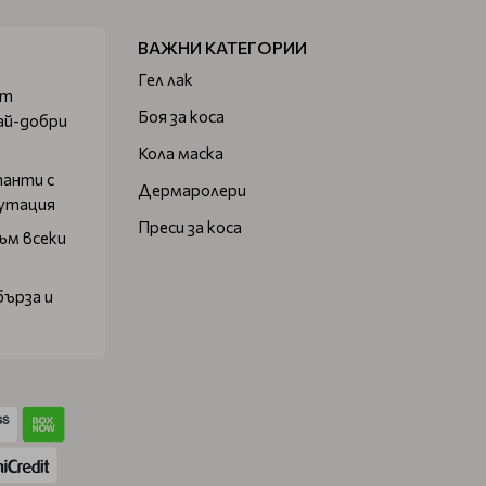
ВАЖНИ КАТЕГОРИИ
Гел лак
от
Боя за коса
ай-добри
Кола маска
танти с
Дермаролери
путация
Преси за коса
ъм всеки
бърза и