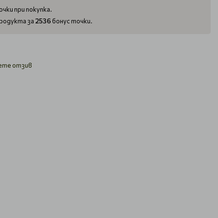
чки при покупка.
2536
родукта за
бонус точки.
ете отзив