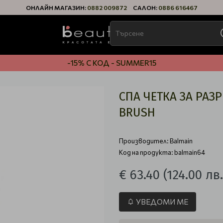
ОНЛАЙН МАГАЗИН:
0882 009872
САЛОН:
0886 616467
-15% С КОД - SUMMER15
СПА ЧЕТКА ЗА РАЗ
BRUSH
Производител:
Balmain
Код на продукта: balmain64
€ 63.40
(124.00 лв.
УВЕДОМИ МЕ