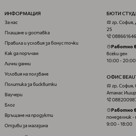
ИНФОРМАЦИЯ
БЮТИ СТУД
За нас
гр. София,
25
Плащане и доставка
08866164
Правила и условия за бонус точки
Работно 
Как да поръчам
всеки ден
10:00 - 20:00
Лични данни
Условия на ползване
ОФИС BEAU
Политика за бисквитки
гр. София,
Атанас Ишир
Ваучери
08820098
Блог
Работно 
Връщане на продукти
понеделник -
9:00 - 18:00
Отзиви за магазина