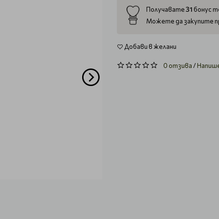
31
Получавате
бонус то
Можете да закупите п
Добави в желани
0 отзива
/
Напиш