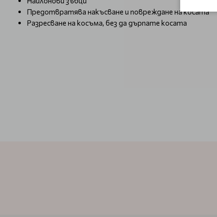
Найлонови зъбци
Предотвратява накъсване и повреждане на косата
Разресване на косъма, без да дърпате косата