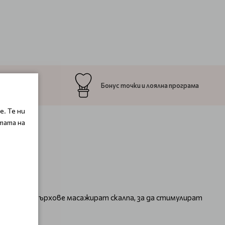
ръчката
Бонус точки и лоялна програма
. Те ни
тата на
то меките върхове масажират скалпа, за да стимулират