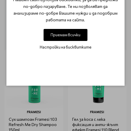
Този продукт няма отзиви.
по-добро пазаруване. Те ни позволяват да
анализираме по-добре Вашите нужди и да подобрим
НАПИШЕТЕ ОТЗИВ
работата на сайта.
Приемам всички
ОЩЕ ОТ КАТЕГОРИЯТА
Настройки на бисквитките
FRAMESI
FRAMESI
Сух шампоан Framesi 103
Гел за коса с лека
Refresh Me Dry Shampoo
фиксация и анти-жълт
150ml
ефект Framesi 110 Blend