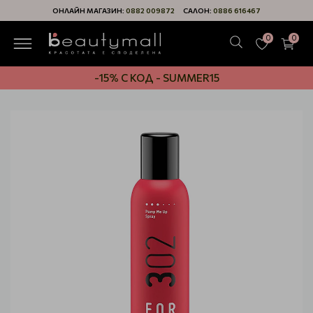
ОНЛАЙН МАГАЗИН:
0882 009872
САЛОН:
0886 616467
0
0
-15% С КОД - SUMMER15