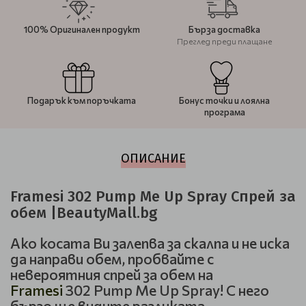
100% Оригинален продукт
Бърза доставка
Преглед преди плащане
Подарък към поръчката
Бонус точки и лоялна
програма
ОПИСАНИЕ
Framesi 302 Pump Me Up Spray Спрей за
обем |BeautyMall.bg
Ако косата Ви залепва за скалпа и не иска
да направи обем, пробвайте с
невероятния спрей за обем на
Framesi
302 Pump Me Up Spray! С него
бързо ще видите разликата