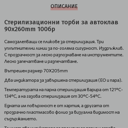
ОПИСАНИЕ
Стерилизационни торби за автоклав
90х260mm 100бр
Самозалепващи се пликове за стерилизация. Три
уплътнителни линии за по-голяма сигурност. Издръжлив.
С прозрачност за лесно разпознаване на инструментите.
Лесно запечатване и разпечатване.
Вътрешен размер 70X205mm
Два индикатора за завършена стерилизация (EO и пара).
Температурата на парна стерилизация варира от 121°C-
134°C, а на газова стерилизация от 30°C-54°C.
Едната им повърхност е от хартия, а другата от
прозрачно пластмасово фолио за визуална видимост на
съдържанието.