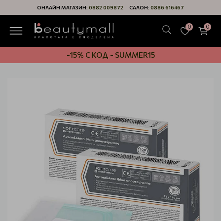
ОНЛАЙН МАГАЗИН:
0882 009872
САЛОН:
0886 616467
0
0
-15% С КОД - SUMMER15