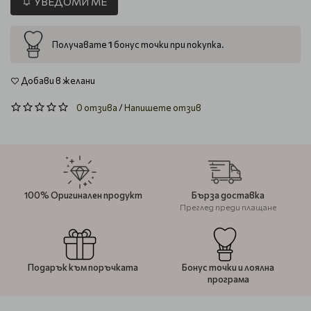
УВЕДОМИ МЕ
1
Получавате
бонус точки при покупка.
Добави в желани
0 отзива
/
Напишете отзив
100% Оригинален продукт
Бърза доставка
Преглед преди плащане
Подарък към поръчката
Бонус точки и лоялна
програма