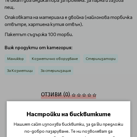
Те имат два индикатора за промяна: за парна и газова
пещ.
Опаковката на материала е двойна (найлонова торбичка
отвътре, хартиена кутия отвън).
Пакетът съдържа 100 торби.
Виж продукти от категория:
Маникюр
Козметично оборудване
Стерилизатори
За Козметици
За стерилизация
ОТЗИВИ (0)
Този продукт няма отзиви.
Настройки на бисквитките
НАПИШЕТЕ ОТЗИВ
Нашият сайт използва бисквитки, за да Ви предложи
по-добро пазаруване. Те ни позволяват да