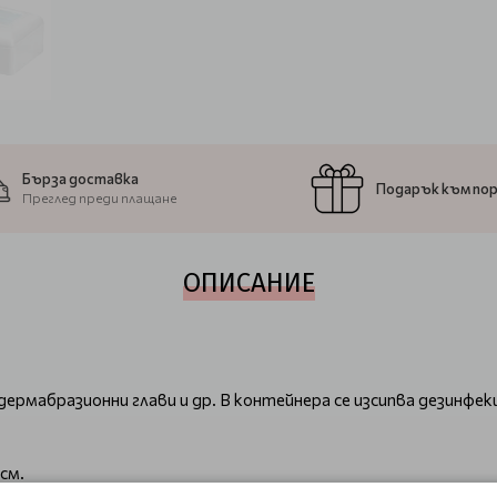
Бърза доставка
Подарък към по
Преглед преди плащане
ОПИСАНИЕ
дермабразионни глави и др. В контейнера се изсипва дезинф
см.