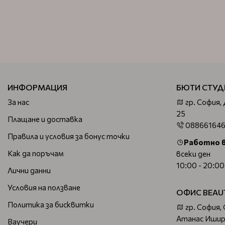
ИНФОРМАЦИЯ
БЮТИ СТУД
За нас
гр. София,
25
Плащане и доставка
08866164
Правила и условия за бонус точки
Работно 
Как да поръчам
всеки ден
10:00 - 20:00
Лични данни
Условия на ползване
ОФИС BEAU
Политика за бисквитки
гр. София,
Атанас Ишир
Ваучери