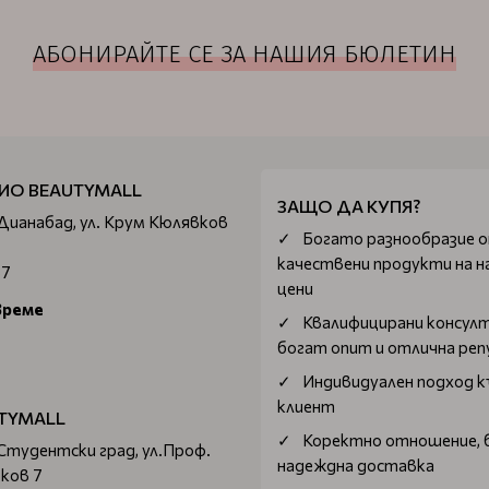
АБОНИРАЙТЕ СЕ ЗА НАШИЯ БЮЛЕТИН
ИО BEAUTYMALL
ЗАЩО ДА КУПЯ?
 Дианабад, ул. Крум Кюлявков
Богатo разнообразие 
качествени продукти на н
67
цени
време
Квалифицирани консул
богат опит и отлична ре
Индивидуален подход к
клиент
TYMALL
Коректно отношение, 
 Студентски град, ул.Проф.
надеждна доставка
ков 7