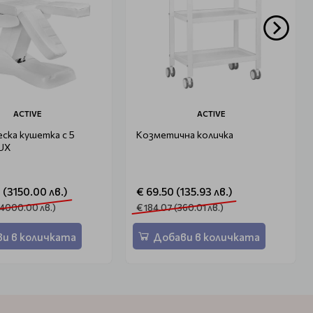
ACTIVE
ACTIVE
ска кушетка с 5
Козметична количка
UX
7 (3150.00 лв.)
€ 69.50 (135.93 лв.)
 (4000.00 лв.)
€ 184.07 (360.01 лв.)
и в количката
Добави в количката