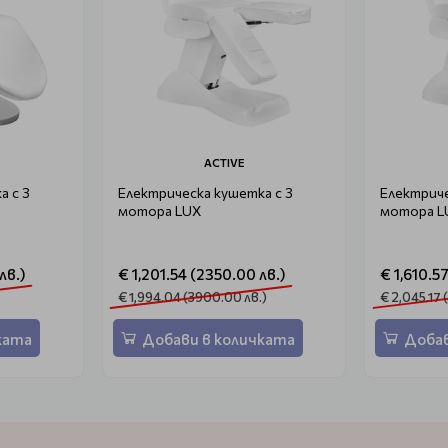
ACTIVE
а с 3
Електрическа кушетка с 3
Електриче
мотора LUX
мотора L
лв.)
€ 1,201.54 (2350.00 лв.)
€ 1,610.5
€ 1,994.04 (3900.00 лв.)
€ 2,045.17
ката
Добави в количката
Добав