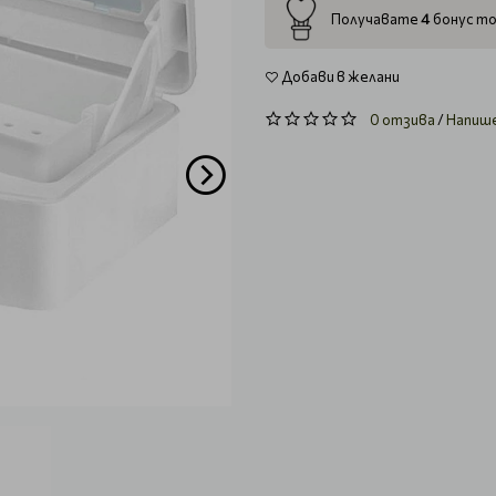
4
Получавате
бонус то
Добави в желани
0 отзива
/
Напиш