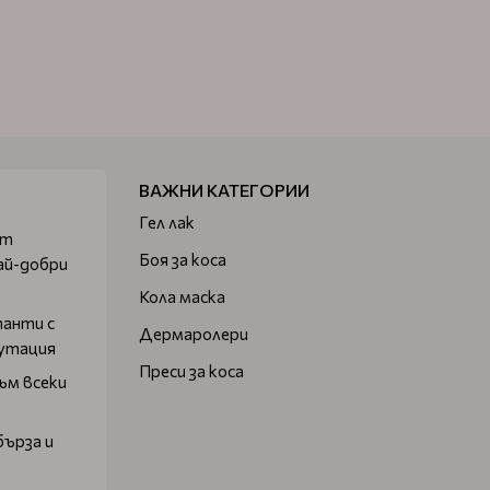
ВАЖНИ КАТЕГОРИИ
Гел лак
от
Боя за коса
ай-добри
Кола маска
танти с
Дермаролери
путация
Преси за коса
ъм всеки
бърза и