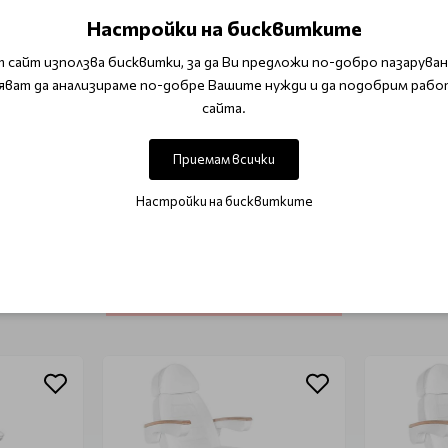
Настройки на бисквитките
метици
За стерилизация
 сайт използва бисквитки, за да Ви предложи по-добро пазаруване
яват да анализираме по-добре Вашите нужди и да подобрим рабо
сайта.
ОТЗИВИ (0)
Приемам всички
Този продукт няма отзиви.
Настройки на бисквитките
НАПИШЕТЕ ОТЗИВ
ОЩЕ ОТ КАТЕГОРИЯТА