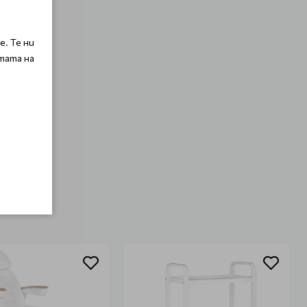
. Те ни
тата на