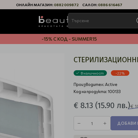
ОНЛАЙН МАГАЗИН:
0882 009872
САЛОН:
0886 616467
-15% С КОД - SUMMER15
СТЕРИЛИЗАЦИОНН
В наличност
-22%
Производител:
Active
Код на продукта: 100133
€ 8.13
(15.90 лв.)
€ 1
ДОБАВИ 