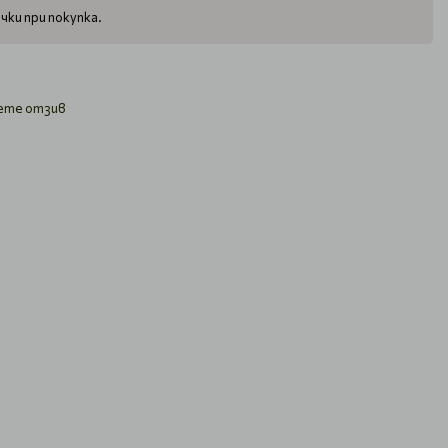
чки при покупка.
ете отзив