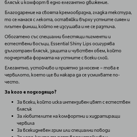
блясък и комфорт в едно елегантно движение.
Благодарение на своята кремообразна, гладка текстура,
то се нанася с лекота, оставяйки върху устните сияен и
плътен финиш, който не изсушава и не се разтича.
Обогатено със специални блестящи пигменти и
естествени восъци, Essential Shiny Lips осигурява
дълготраен блясък, защита и чувствен обем, който
подчертава формата на устните с всеки слой.
Елегантно, устойчиво и приятно за носене – това е
червилото, което ще ви накара да се усмихвате по-
често.
За кого е подходящо?
За всеки, който иска интензивен цвят с естествен
блясък
За любителите на комфортни и хидратиращи
червила
За всекидневен грим или специални поводи