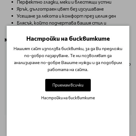
Перфектно гладки, меки и блестящи устни
Ярък, дълготраен цвят без изсушаване
Усещане за лекота и комфорт през целия ден
Блясък, който подчертава вашия стил и
индивидуалност
Настройки на бисквитките
Как да използвам?
Нашият сайт използва бисквитки, за да Ви предложи
Нанесете Essential Shiny Lips директно върху
по-добро пазаруване. Те ни позволяват да
устните.
анализираме по-добре Вашите нужди и да подобрим
Следвайте естествената им форма за равномерно
работата на сайта.
покритие.
За по-интензивен резултат – нанесете
допълнителен слой.
Приемам всички
Може да комбинирате с Essential Lip Liner за
Настройки на бисквитките
съвършен контур и дълготрайност.