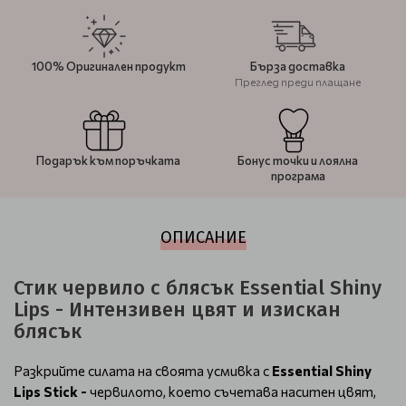
100% Оригинален продукт
Бърза доставка
Преглед преди плащане
Подарък към поръчката
Бонус точки и лоялна
програма
ОПИСАНИЕ
Стик червило с блясък Essential Shiny
Lips - Интензивен цвят и изискан
блясък
Разкрийте силата на своята усмивка с
Essential Shiny
Lips Stick -
червилото, което съчетава наситен цвят,