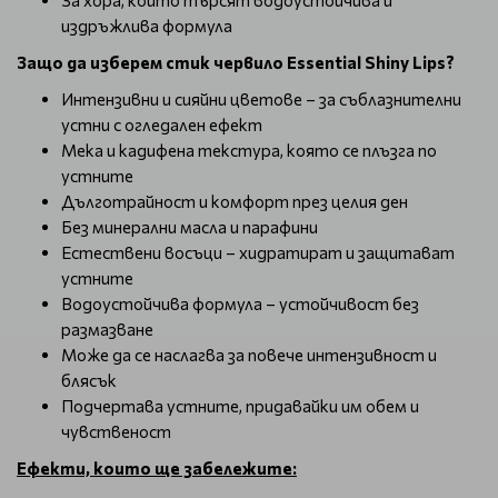
За хора, които търсят водоустойчива и
издръжлива формула
Защо да изберем стик червило Essential Shiny Lips?
Интензивни и сияйни цветове – за съблазнителни
устни с огледален ефект
Мека и кадифена текстура, която се плъзга по
устните
Дълготрайност и комфорт през целия ден
Без минерални масла и парафини
Естествени восъци – хидратират и защитават
устните
Водоустойчива формула – устойчивост без
размазване
Може да се наслагва за повече интензивност и
блясък
Подчертава устните, придавайки им обем и
чувственост
Ефекти, които ще забележите: