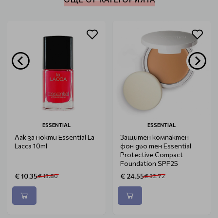
ESSENTIAL
ESSENTIAL
Лак за нокти Essential La
Защитен компактен
Lacca 10ml
фон дьо тен Essential
Protective Compact
Foundation SPF25
€ 10.35
€ 24.55
€ 13.80
€ 32.72