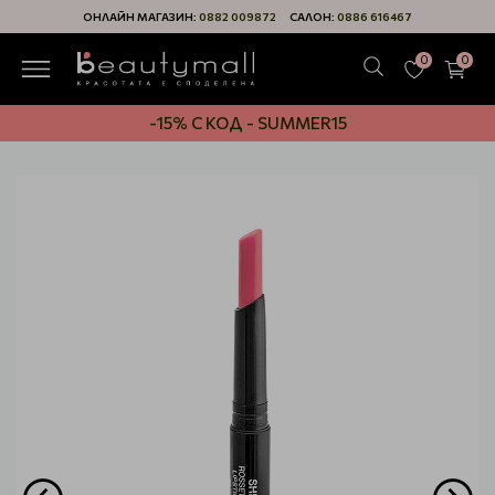
ОНЛАЙН МАГАЗИН:
0882 009872
САЛОН:
0886 616467
0
0
-15% С КОД - SUMMER15