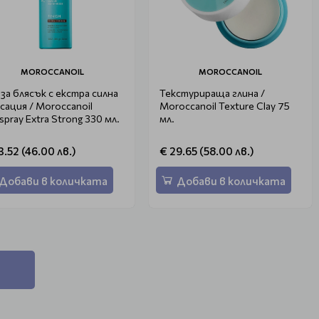
MOROCCANOIL
MOROCCANOIL
 за блясък с екстра силна
Текстурираща глина /
сация / Moroccanoil
Moroccanoil Texture Clay 75
spray Extra Strong 330 мл.
мл.
3.52 (46.00 лв.)
€ 29.65 (58.00 лв.)
Добави в количката
Добави в количката