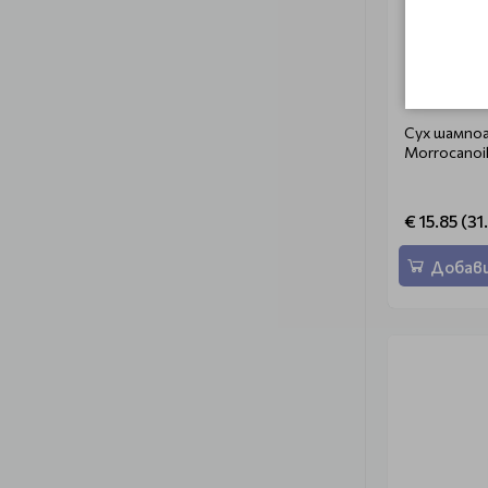
MO
Сух шампоа
Morrocanoi
€ 15.85 (31
Добави