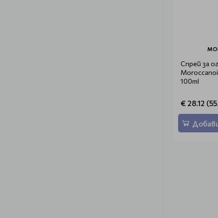
MO
Спрей за о
Moroccanoil
100ml
€ 28.12 (55
Добави