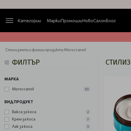
Категории
Марки
Промоции
Ново
Салон
Блог
Стилизанти и финиш продукти Moroccanoil
ФИЛТЪР
СТИЛИЗ
МАРКА
Moroccanoil
30
ВИД ПРОДУКТ
Вакса за коса
2
Крем за коса
7
Лак за коса
3