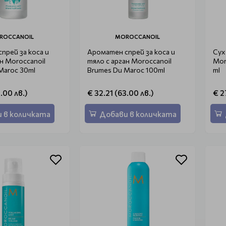
ROCCANOIL
MOROCCANOIL
прей за коса и
Ароматен спрей за коса и
Сух
н Moroccanoil
тяло с арган Moroccanoil
Mor
Maroc 30ml
Brumes Du Maroc 100ml
ml
.00 лв.)
€ 32.21 (63.00 лв.)
€ 2
 в количката
Добави в количката