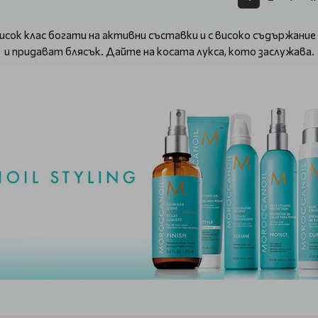
-висок клас богати на активни съставки и с високо съдържан
и придават блясък. Дайте на косата лукса, кото заслужава.