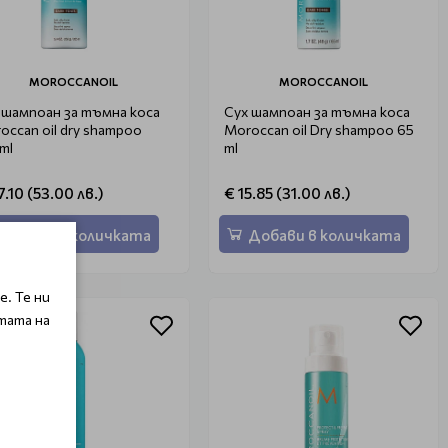
MOROCCANOIL
MOROCCANOIL
 шампоан за тъмна коса
Сух шампоан за тъмна коса
occan oil dry shampoo
Moroccan oil Dry shampoo 65
ml
ml
7.10 (53.00 лв.)
€ 15.85 (31.00 лв.)
Добави в количката
Добави в количката
. Те ни
тата на