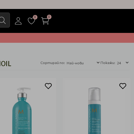
0
0
OIL
Сортирай по:
Покажи: