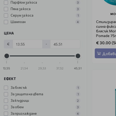
Парфюм за коса
3
Пяна за коса
3
MO
Серум за коса
1
Стилизира
Шампоан
4
силна фикс
блясък Moro
ЦЕНА
Pomade 75
€ 30.00 (5
€
-
Добави
13,55
21,54
29,53
37,52
45,51
ЕФЕКТ
За блясък
1
За защита на цвета
1
За къдрици
2
За обем
3
За приглаждане
4