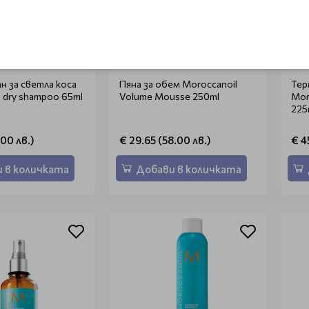
ROCCANOIL
MOROCCANOIL
н за светла коса
Пяна за обем Moroccanoil
Тер
l dry shampoo 65ml
Volume Mousse 250ml
Mor
225
.00 лв.)
€ 29.65 (58.00 лв.)
€ 4
 в количката
Добави в количката