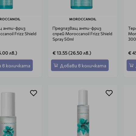
ROCCANOIL
MOROCCANOIL
щ анти-фриз
Предпазващ анти-фриз
Тер
canoil Frizz Shield
спрей Moroccanoil Frizz Shield
Mor
Spray 50ml
300
.00 лв.)
€ 13.55 (26.50 лв.)
€ 4
 в количката
Добави в количката