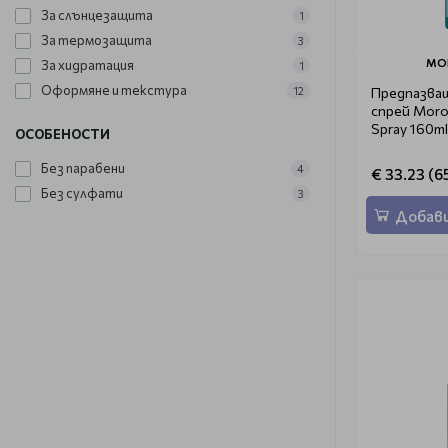
За слънцезащита
1
За термозащита
3
MO
За хидратация
1
Оформяне и текстура
12
Предпазва
спрей Moroc
Spray 160ml
ОСОБЕНОСТИ
Без парабени
4
€ 33.23 (65
Без сулфати
3
Добави