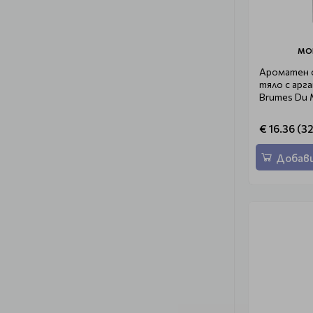
MO
Ароматен с
тяло с арга
Brumes Du 
€ 16.36 (32
Добави