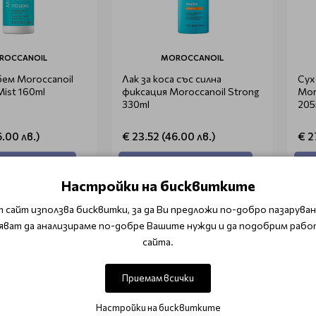
ROCCANOIL
MOROCCANOIL
бем Moroccanoil
Лак за коса със силна
Сух
Mist 160ml
фиксация Moroccanoil Strong
Mor
330ml
205
.00 лв.)
€ 23.52 (46.00 лв.)
€ 2
 в количката
Добави в количката
Настройки на бисквитките
 сайт използва бисквитки, за да Ви предложи по-добро пазаруване
яват да анализираме по-добре Вашите нужди и да подобрим рабо
сайта.
Приемам всички
Настройки на бисквитките