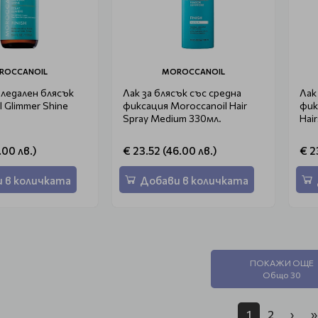
ROCCANOIL
MOROCCANOIL
гледален блясък
Лак за блясък със средна
Лак
 Glimmer Shine
фиксация Moroccanoil Hair
фик
Spray Medium 330мл.
Hair
.00 лв.)
€ 23.52 (46.00 лв.)
€ 2
 в количката
Добави в количката
ПОКАЖИ ОЩЕ
Общо 30
1
2
›
»