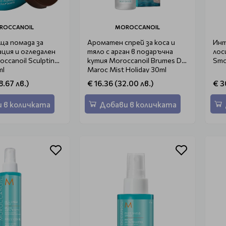
ROCCANOIL
MOROCCANOIL
ща помада за
Ароматен спрей за коса и
Инт
ация и огледален
тяло с арган в подаръчна
лос
ccanoil Sculpting
кутия Moroccanoil Brumes Du
Smo
ml
Maroc Mist Holiday 30ml
8.67 лв.)
€ 16.36 (32.00 лв.)
€ 3
 в количката
Добави в количката