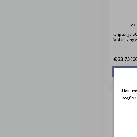
MO
Спрей за о
Volumizing 
€ 33.75 (66
Добави
Нашият
позвол