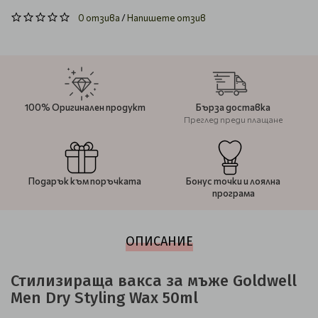
0 отзива
/
Напишете отзив
100% Оригинален продукт
Бърза доставка
Преглед преди плащане
Подарък към поръчката
Бонус точки и лоялна
програма
ОПИСАНИЕ
Стилизираща вакса за мъже Goldwell
Men Dry Styling Wax 50ml