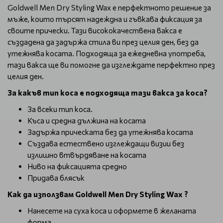
Goldwell Men Dry Styling Wax е перфектното решение за
мъже, които търсят надеждна и гъвкава фиксация за
своите прически. Тази висококачествена вакса е
създадена да задържа стила ви през целия ден, без да
утежнява косата. Подходяща за ежедневна употреба,
тази вакса ще ви помогне да изглеждате перфектно през
целия ден.
За какъв тип коса е подходяща тази вакса за коса?
За всеки тип коса.
Къса и средна дължина на косата
Задържа прическата без да утежнява косата
Създава естествено изглеждащи визии без
излишно втвърдяване на косата
Ниво на фиксацията средно
Придава блясък
Как да използвам Goldwell Men Dry Styling Wax ?
Нанесете на суха коса и оформете в желаната
форма