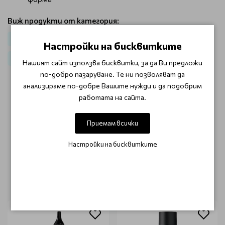
Виж продукти от категория:
Стилизация и блясък
За мъже
Вакса за коса
Настройки на бисквитките
За мъже-Dualsenses Men
Стилизанти
Нашият сайт използва бисквитки, за да Ви предложи
по-добро пазаруване. Те ни позволяват да
анализираме по-добре Вашите нужди и да подобрим
ОТЗИВИ (0)
работата на сайта.
Този продукт няма отзиви.
Приемам всички
НАПИШЕТЕ ОТЗИВ
Настройки на бисквитките
ОЩЕ ОТ КАТЕГОРИЯТА