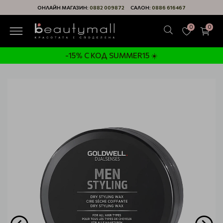
ОНЛАЙН МАГАЗИН:
0882 009872
САЛОН:
0886 616467
0
0
-15% С КОД SUMMER15 ☀️