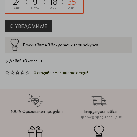
24
9
18
35
ДНИ
ЧАСА
МИН.
СЕК.
УВЕДОМИ МЕ
3
Получавате
бонус точки при покупка.
Добави в желани
0 отзива
/
Напишете отзив
100% Оригинален продукт
Бърза доставка
Преглед преди плащане