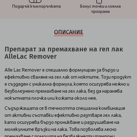
Подарък към поръчката
Бонус точки и лоялна
програма
ОПИСАНИЕ
Препарат за премахване на гел лак
AlleLac Remover
Alle Lac Remover е специално формулиран за бързо и
ефективно сваляне на гел лак от ноктите. Този продукт
е създаден с уникална формула, която осигурява нежно и
безболезнено премахване на гел лака, без да наранява
нокътната плочка или кожата около нея.
Съдържащата се в течността специална комбинация
от активни съставки ефективно разтваря гел лака,
като осигурява бързо проникване и разрушаване на
молекулните връзки на лака. Това позволява лесно
премахване с помощта на безвлакнести тампони.