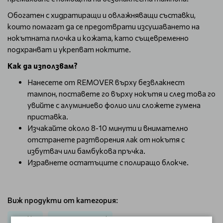
Обогатен с хидратиращи и овлажняващи съставки,
които помагат да се предотврати изсушаването на
нокътната плочка и кожата, като същевременно
подхранват и укрепват ноктите.
Как да използвам?
Нанесете от REMOVER върху безвлакнест
тампон, поставете го върху нокътя и след това го
увийте с алуминиево фолио или сложете гумена
приставка.
Изчакайте около 8-10 минути и внимателно
отстранете разтворения лак от нокътя с
избутвач или бамбукова пръчка.
Изравнете остатъците с полиращо блокче.
Виж продукти от категория:
Маникюр
Течности за гел лак