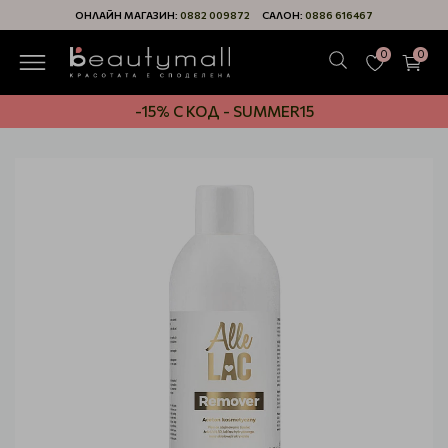
ОНЛАЙН МАГАЗИН:
0882 009872
САЛОН:
0886 616467
0
0
-15% С КОД - SUMMER15