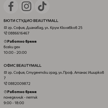
БЮТИ СТУДИО BEAUTYMALL
гр. София, Дианабад, ул. Крум Кюлявков 25
0886616467
Работно време
всеки ден
10:00 - 20:00
ОФИС BEAUTYMALL
гр. София, Студентски град, ул.Проф. Атанас Иширков
7
0882009872
Работно време
понеделник - петък
9:00 - 18:00