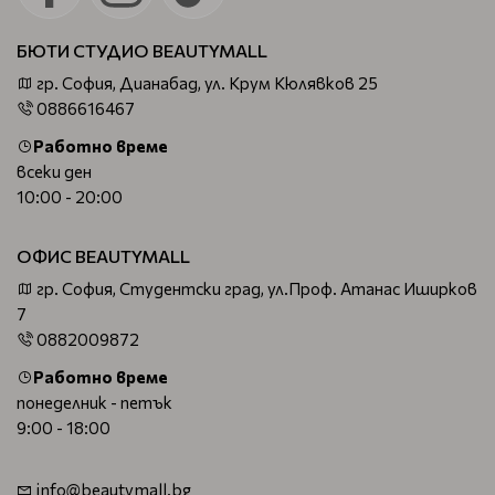
БЮТИ СТУДИО BEAUTYMALL
гр. София, Дианабад, ул. Крум Кюлявков 25
0886616467
Работно време
всеки ден
10:00 - 20:00
ОФИС BEAUTYMALL
гр. София, Студентски град, ул.Проф. Атанас Иширков
7
0882009872
Работно време
понеделник - петък
9:00 - 18:00
info@beautymall.bg