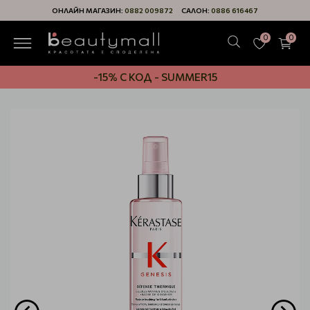
ОНЛАЙН МАГАЗИН:
0882 009872
САЛОН:
0886 616467
0
0
-15% С КОД - SUMMER15