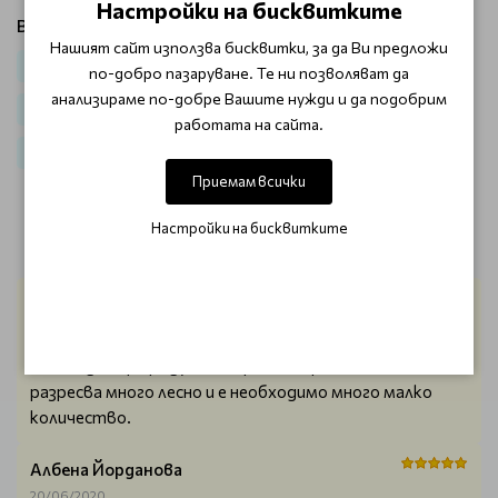
Настройки на бисквитките
Виж продукти от категория:
Нашият сайт използва бисквитки, за да Ви предложи
Коса
Термозащита за коса
по-добро пазаруване. Те ни позволяват да
анализираме по-добре Вашите нужди и да подобрим
Против косопад и накъсване Kerastase Genesis
работата на сайта.
Термозащита и олиo Kerastase
Приемам всички
Настройки на бисквитките
ОТЗИВИ (2)
Цветелена Петкова
20/12/2020
Много добър продукт. Мирише страхотно, косата се
разресва много лесно и е необходимо много малко
количество.
Албена Йорданова
20/06/2020