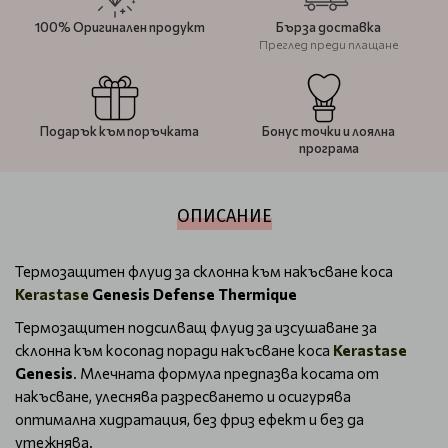
100% Оригинален продукт
Бърза доставка
Преглед преди плащане
Подарък към поръчката
Бонус точки и лоялна
програма
ОПИСАНИЕ
Термозащитен флуид за склонна към накъсване коса
Kerastase
Genesis Defense Thermique
Термозащитен подсилващ флуид за изсушаване за
склонна към косопад поради накъсване коса
Kerastase
Genesis
. Млечната формула предпазва косата от
накъсване, улеснява разресването и осигурява
оптимална хидратация, без фриз ефект и без да
утежнява.