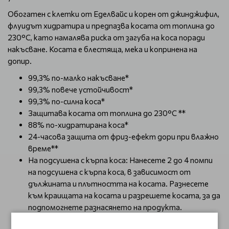
Обогатен с клетки от Еделвайс и корен от джинджифил,
флуидът хидратира и предпазва косата от топлина до
230°C, като намалява риска от загуба на коса поради
накъсване. Косата е блестяща, мека и копринена на
допир.
99,3% по-малко накъсване*
99,3% повече устойчивост*
99,3% по-силна коса*
Защитава косата от топлина до 230°C **
88% по-хидратирана коса*
24-часова защита от фриз-ефект дори при влажно
време**
На подсушена с кърпа коса: Нанесете 2 до 4 помпи
на подсушена с кърпа коса, в зависимост от
дължината и плътността на косата. Разнесете
към краищата на косата и разрешете косата, за да
подпомогнете разнасянето на продукта.
Изсушете и оформете косата.