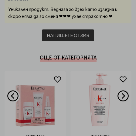
Уникален продукт. Веднага го взех като излезна и
скоро няма да го сменя ❤❤❤ ухае страхотно ❤
НАПИШЕТЕ ОТЗИВ
ОЩЕ ОТ КАТЕГОРИЯТА
KERASTASE
KERASTASE