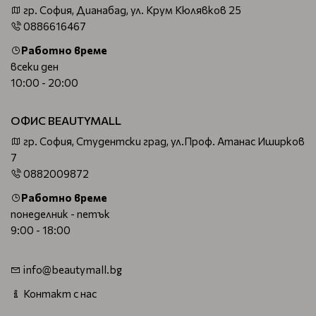
гр. София, Дианабад, ул. Крум Кюлявков 25
0886616467
Работно време
всеки ден
10:00 - 20:00
ОФИС BEAUTYMALL
гр. София, Студентски град, ул.Проф. Атанас Иширков
7
0882009872
Работно време
понеделник - петък
9:00 - 18:00
info@beautymall.bg
Контакт с нас