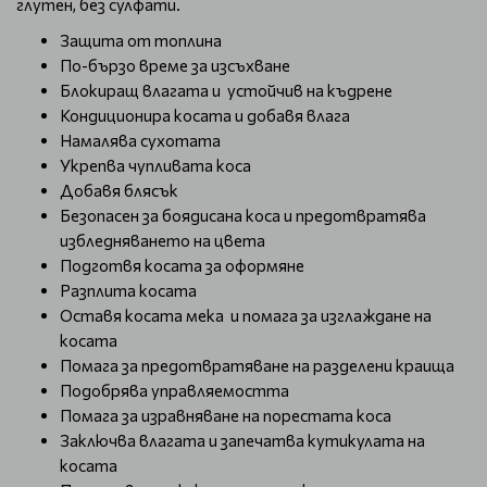
глутен, без сулфати.
Защита от топлина
По-бързо време за изсъхване
Блокиращ влагата и устойчив на къдрене
Кондиционира косата и добавя влага
Намалява сухотата
Укрепва чупливата коса
Добавя блясък
Безопасен за боядисана коса и предотвратява
избледняването на цвета
Подготвя косата за оформяне
Разплита косата
Оставя косата мека и помага за изглаждане на
косата
Помага за предотвратяване на разделени краища
Подобрява управляемостта
Помага за изравняване на порестата коса
Заключва влагата и запечатва кутикулата на
косата