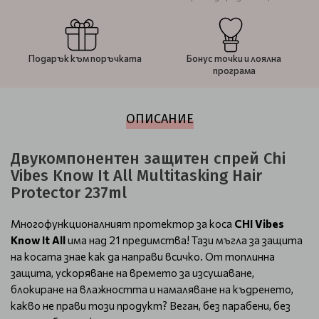
Подарък към поръчката
Бонус точки и лоялна
програма
ОПИСАНИЕ
Двукомпонентен защитен спрей Chi
Vibes Know It All Multitasking Hair
Protector 237ml
Многофункционалният протектор за коса
CHI Vibes
Know It All
има над 21 предимства! Тази мъгла за защита
на косата знае как да направи всичко. От топлинна
защита, ускоряване на времето за изсушаване,
блокиране на влажността и намаляване на къдренето,
какво не прави този продукт? Веган, без парабени, без