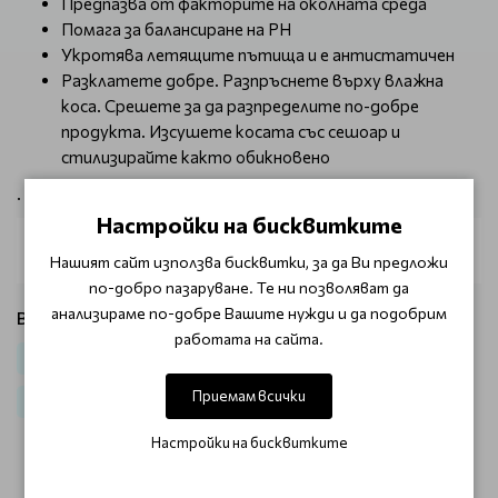
Предпазва от факторите на околната среда
Помага за балансиране на PH
Укротява летящите пътища и е антистатичен
Разклатете добре. Разпръснете върху влажна
коса. Срешете за да разпределите по-добре
продукта. Изсушете косата със сешоар и
стилизирайте както обикновено
.
Настройки на бисквитките
Нашият сайт използва бисквитки, за да Ви предложи
по-добро пазаруване. Те ни позволяват да
анализираме по-добре Вашите нужди и да подобрим
Виж продукти от категория:
работата на сайта.
Коса
Термозащита за коса
Черен 50тък
Спрей за коса
Приемам всички
За възстановяване и оформяне CHI Vibes
Настройки на бисквитките
ОТЗИВИ (0)