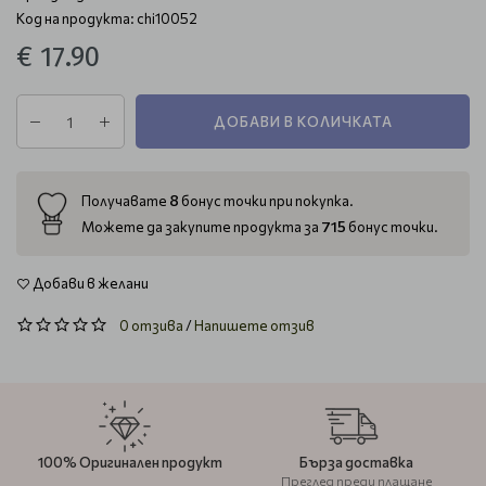
Код на продукта: chi10052
€ 17.90
ДОБАВИ В КОЛИЧКАТА
8
Получавате
бонус точки при покупка.
715
Можете да закупите продукта за
бонус точки.
Добави в желани
0 отзива
/
Напишете отзив
100% Оригинален продукт
Бърза доставка
Преглед преди плащане