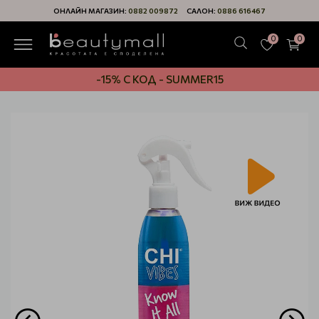
ОНЛАЙН МАГАЗИН:
0882 009872
САЛОН:
0886 616467
0
0
-15% С КОД - SUMMER15