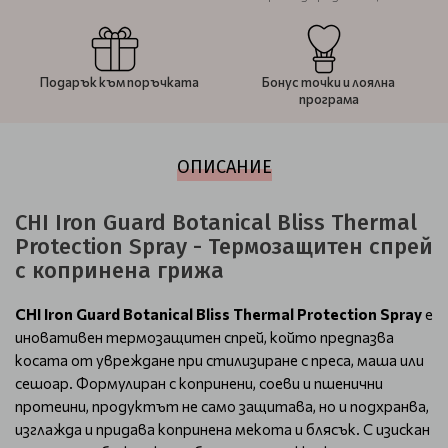
Подарък към поръчката
Бонус точки и лоялна
програма
ОПИСАНИЕ
CHI Iron Guard Botanical Bliss Thermal
Protection Spray - Термозащитен спрей
с копринена грижа
CHI Iron Guard Botanical Bliss Thermal Protection Spray
е
иновативен термозащитен спрей, който предпазва
косата от увреждане при стилизиране с преса, маша или
сешоар. Формулиран с копринени, соеви и пшенични
протеини, продуктът не само защитава, но и подхранва,
изглажда и придава копринена мекота и блясък. С изискан