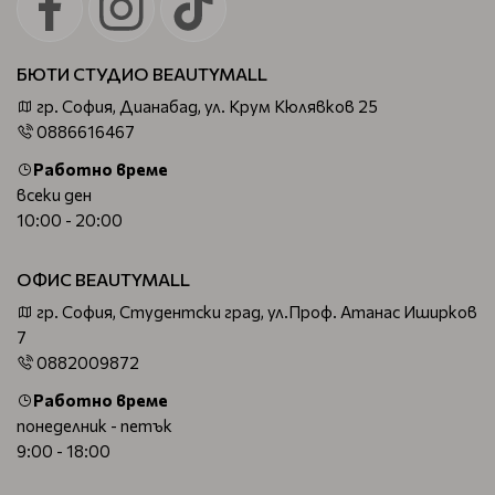
БЮТИ СТУДИО BEAUTYMALL
гр. София, Дианабад, ул. Крум Кюлявков 25
0886616467
Работно време
всеки ден
10:00 - 20:00
ОФИС BEAUTYMALL
гр. София, Студентски град, ул.Проф. Атанас Иширков
7
0882009872
Работно време
понеделник - петък
9:00 - 18:00