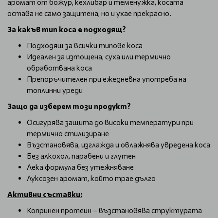
аромат от божур, кехлибар и теменужка, косата
остава не само защитена, но и ухае прекрасно.
За какъв тип коса е подходящ?
Подходящ за всички типове коса
Идеален за изтощена, суха или термично
обработвана коса
Препоръчителен при ежедневна употреба на
топлинни уреди
Защо да изберем този продукт?
Осигурява защита до високи температури при
термично стилизиране
Възстановява, изглажда и овлажнява увредена коса
Без алкохол, парабени и глутен
Лека формула без утежняване
Луксозен аромат, който трае дълго
Активни съставки:
Копринен протеин – възстановява структурата