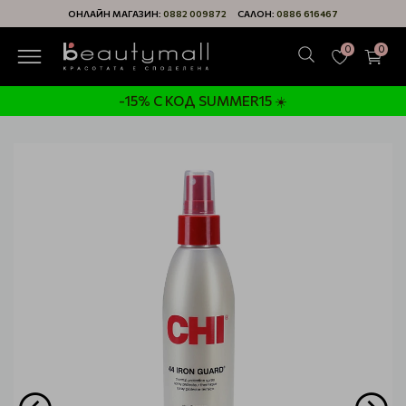
ОНЛАЙН МАГАЗИН:
0882 009872
САЛОН:
0886 616467
0
0
-15% С КОД SUMMER15 ☀️