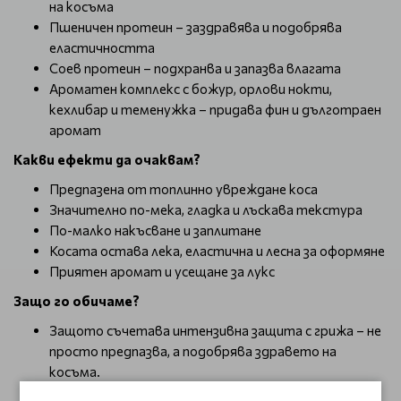
на косъма
Пшеничен протеин – заздравява и подобрява
еластичността
Соев протеин – подхранва и запазва влагата
Ароматен комплекс с божур, орлови нокти,
кехлибар и теменужка – придава фин и дълготраен
аромат
Какви ефекти да очаквам?
Предпазена от топлинно увреждане коса
Значително по-мека, гладка и лъскава текстура
По-малко накъсване и заплитане
Косата остава лека, еластична и лесна за оформяне
Приятен аромат и усещане за лукс
Защо го обичаме?
Защото съчетава интензивна защита с грижа – не
просто предпазва, а подобрява здравето на
косъма.
CHI Iron Guard Botanical Bliss е задължителният