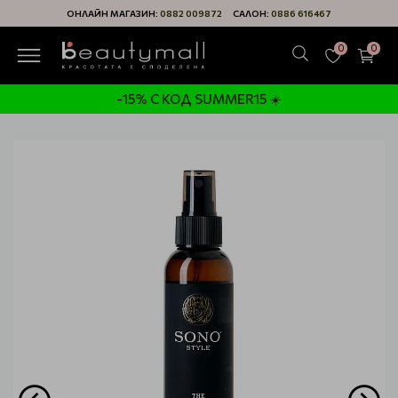
ОНЛАЙН МАГАЗИН:
0882 009872
САЛОН:
0886 616467
0
0
-15% С КОД SUMMER15 ☀️