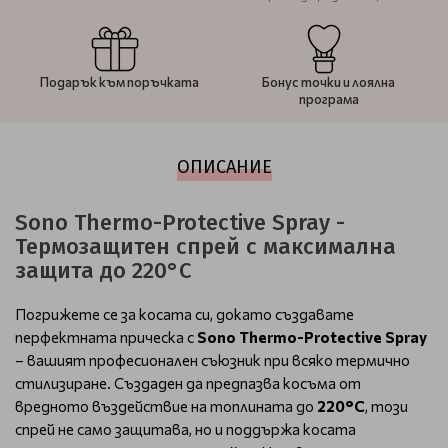
Подарък към поръчката
Бонус точки и лоялна
програма
ОПИСАНИЕ
Sono Thermo-Protective Spray -
Термозащитен спрей с максимална
защита до 220°C
Погрижете се за косата си, докато създавате
перфектната прическа с
Sono Thermo-Protective Spray
– вашият професионален съюзник при всяко термично
стилизиране. Създаден да предпазва косъма от
вредното въздействие на топлината до
220°C
, този
спрей не само защитава, но и поддържа косата