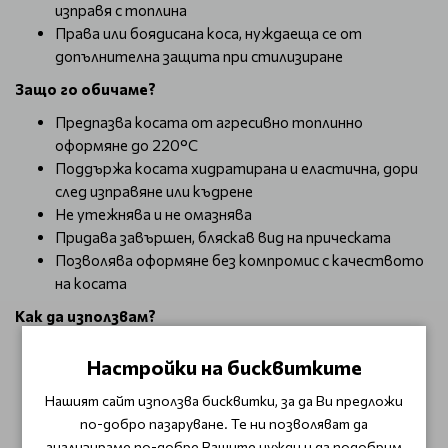
изправя с топлина
Права или боядисана коса, нуждаеща се от
допълнителна защита при стилизиране
Защо го обичаме?
Предпазва косата от агресивно топлинно
оформяне до 220°C
Поддържа косата хидратирана и еластична, дори
след изправяне или къдрене
Не утежнява и не омазнява
Придава завършен, бляскав вид на прическата
Позволява оформяне без компромис с качеството
на косата
Как да използвам?
Напръскайте Sono Thermo-Protective Spray
Настройки на бисквитките
равномерно върху влажна или суха коса, като
разделите на секции за по-добро покритие.
Нашият сайт използва бисквитки, за да Ви предложи
Концентрирайте се върху дължините и краищата.
по-добро пазаруване. Те ни позволяват да
Оформете косата с преса, маша или сешоар както
анализираме по-добре Вашите нужди и да подобрим