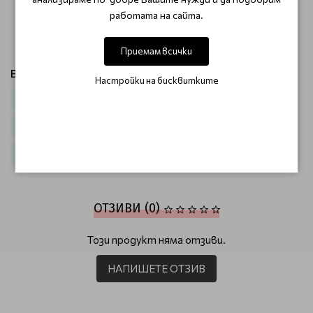
обикновено.
работата на сайта.
За оптимална защита се уверете, че продуктът е
добре разпределен във всеки кичур.
Приемам всички
Виж продукти от категория:
Настройки на бисквитките
Коса
Термозащита за коса
Стилизанти за обем
Спрей за коса
За феноменален обем и невероятен стайлинг Sono
ОТЗИВИ (0)
Този продукт няма отзиви.
НАПИШЕТЕ ОТЗИВ