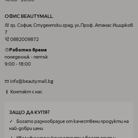
ОФИС BEAUTYMALL
гр. София, Студентски град, ул.Проф. Атанас Иширков
7
0882009872
Работно време
понеделник - петък
9:00 - 18:00
info@beautymall.bg
Контакт с нас
ЗАЩО ДА КУПЯ?
Богатo разнообразие от качествени продукти на
най-добри цени
Квалифицирани консултанти с богат опит и