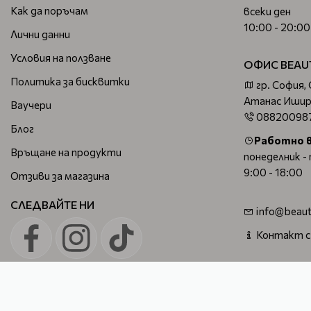
Как да поръчам
всеки ден
10:00 - 20:00
Лични данни
Условия на ползване
ОФИС BEAU
Политика за бисквитки
гр. София,
Атанас Ишир
Ваучери
08820098
Блог
Работно 
Връщане на продукти
понеделник -
9:00 - 18:00
Отзиви за магазина
СЛЕДВАЙТЕ НИ
info@beaut
Контакт с
Beautymall - професионална козметика за коса, лице и тяло