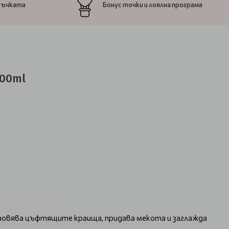
ръчката
Бонус точки и лоялна програма
100ml
ановява цъфтящите краища, придава мекота и заглажда