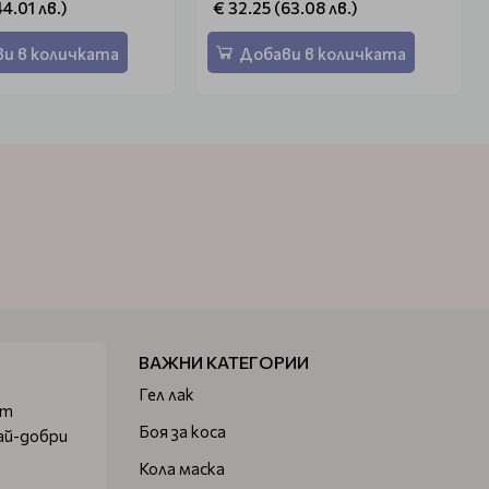
44.01 лв.)
€ 32.25 (63.08 лв.)
и в количката
Добави в количката
ВАЖНИ КАТЕГОРИИ
Гел лак
от
Боя за коса
ай-добри
Кола маска