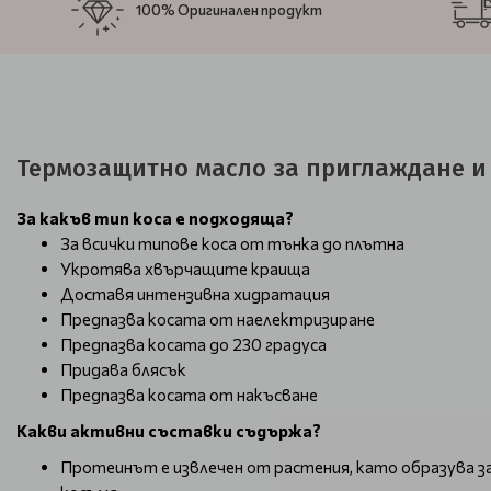
100% Оригинален продукт
Термозащитно масло за приглаждане и б
За какъв тип коса е подходяща?
За всички типове коса от тънка до плътна
Укротява хвърчащите краища
Доставя интензивна хидратация
Предпазва косата от наелектризиране
Предпазва косата до 230 градуса
Придава блясък
Предпазва косата от накъсване
Какви активни съставки съдържа?
Протеинът е извлечен от растения, като образува 