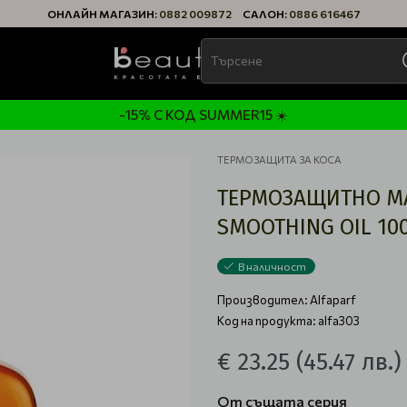
ОНЛАЙН МАГАЗИН:
0882 009872
САЛОН:
0886 616467
-15% С КОД SUMMER15 ☀️
ТЕРМОЗАЩИТА ЗА КОСА
ТЕРМОЗАЩИТНО МА
SMOOTHING OIL 10
В наличност
Производител:
Alfaparf
Код на продукта: alfa303
€ 23.25
(45.47 лв.)
От същата серия