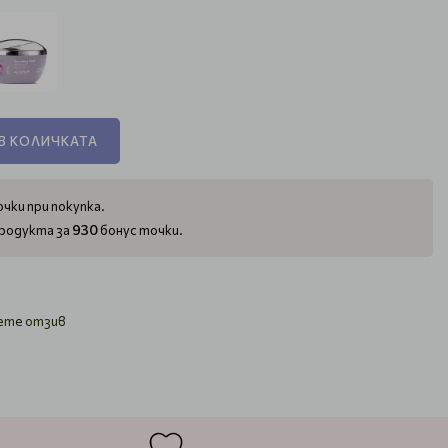
В КОЛИЧКАТА
чки при покупка.
930
родукта за
бонус точки.
ете отзив