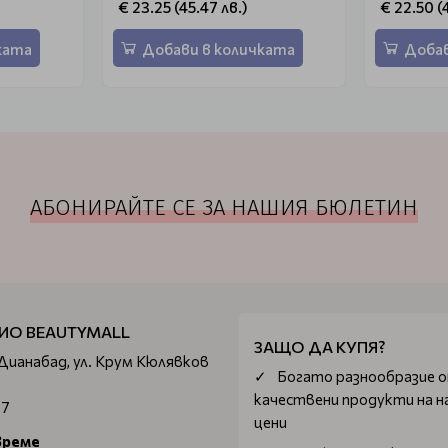
€ 23.25 (45.47 лв.)
€ 22.50 (
ката
Добави в количката
Добав
АБОНИРАЙТЕ СЕ ЗА НАШИЯ БЮЛЕТИН
ИО BEAUTYMALL
ЗАЩО ДА КУПЯ?
 Дианабад, ул. Крум Кюлявков
Богатo разнообразие 
качествени продукти на н
67
цени
време