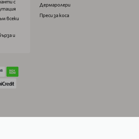
танти с
Дермаролери
путация
Преси за коса
ъм всеки
бърза и