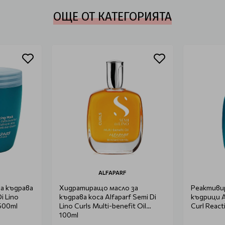
ОЩЕ ОТ КАТЕГОРИЯТА
ALFAPARF
а къдрава
Хидратиращо масло за
Реактиви
i Lino
къдрава коса Alfaparf Semi Di
къдрици Al
 500ml
Lino Curls Multi-benefit Oil
Curl React
100ml