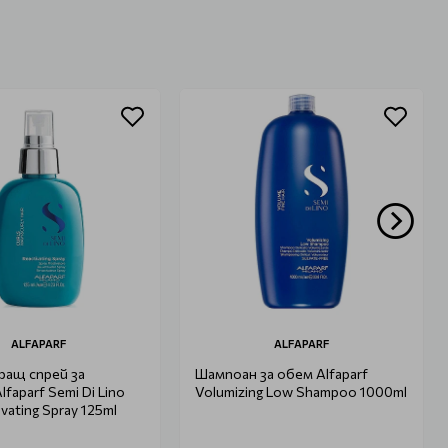
ALFAPARF
ALFAPARF
ращ спрей за
Шампоан за обем Alfaparf
faparf Semi Di Lino
Volumizing Low Shampoo 1000ml
ivating Spray 125ml