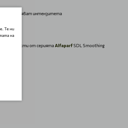
не и подобряват интензитета
. Те ни
тата на
лите продукти от серията
Alfaparf
SDL Smoothing