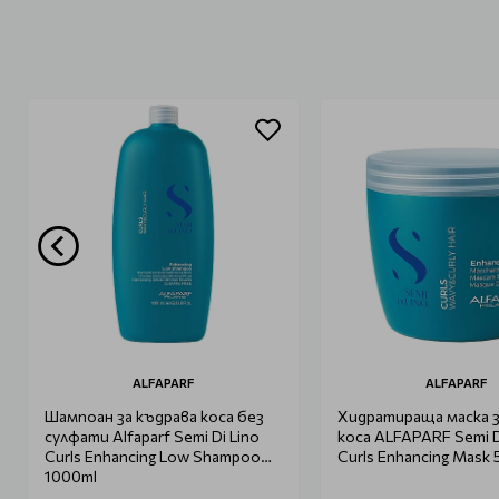
ALFAPARF
ALFAPARF
Шампоан за къдрава коса без
Хидратираща маска з
сулфати Alfaparf Semi Di Lino
коса ALFAPARF Semi D
Curls Enhancing Low Shampoo
Curls Enhancing Mask
1000ml