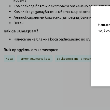
косъма
Комплекс за блясък с екстракт от ленено семе, гарант
Комплекс за запазване на цвета, широкоспектърни 
Антиоксидантен комплекс за предпазване на косата 
Веган
Нашият
позвол
Как да използвам?
Нанесете на влажна коса равномерно по дължините.
Виж продукти от категория:
Коса
Термозащита за коса
За укротяване на косата Alfaparf S