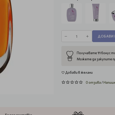
ДОБАВИ 
11
Получавате
бонус то
Можете да закупите п
Добави в желани
0 отзива
/
Напиш