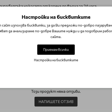
ира блясъка на косата от корена до върха за 24 часа.
UV филтри и антиоксиданти защитават цвета от избледнява
Настройки на бисквитките
от вредното влияние на околната среда
 сайт използва бисквитки, за да Ви предложи по-добро пазаруване
яват да анализираме по-добре Вашите нужди и да подобрим рабо
сайта.
 За оптимален резултат използвайте в комбинация с остана
Приемам всички
DL Smoothing
Настройки на бисквитките
ОТЗИВИ (0)
Този продукт няма отзиви.
НАПИШЕТЕ ОТЗИВ