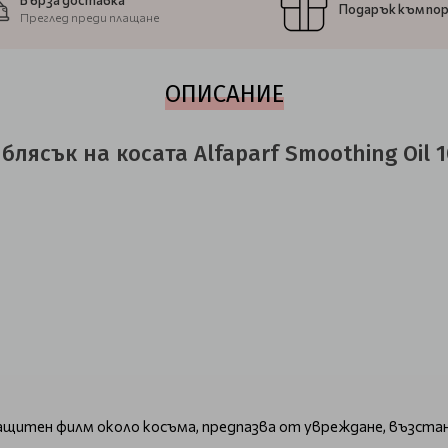
Бърза доставка
Подарък към по
Преглед преди плащане
ОПИСАНИЕ
лясък на косата Alfaparf Smoothing Oil 
защитен филм около косъма, предпазва от увреждане, възст