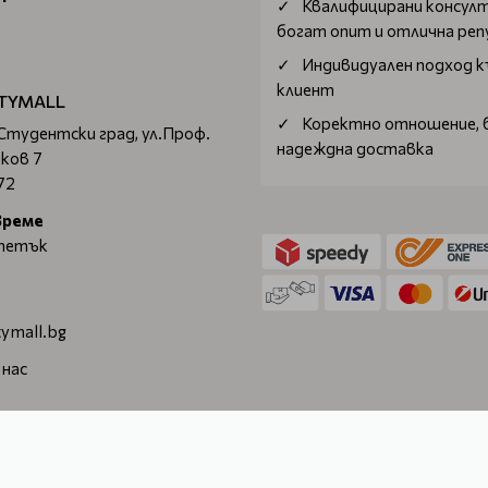
Квалифицирани консул
богат опит и отлична ре
Индивидуален подход к
клиент
TYMALL
Коректно отношение, 
 Студентски град, ул.Проф.
надеждна доставка
ков 7
72
време
 петък
ymall.bg
 нас
. © 2026