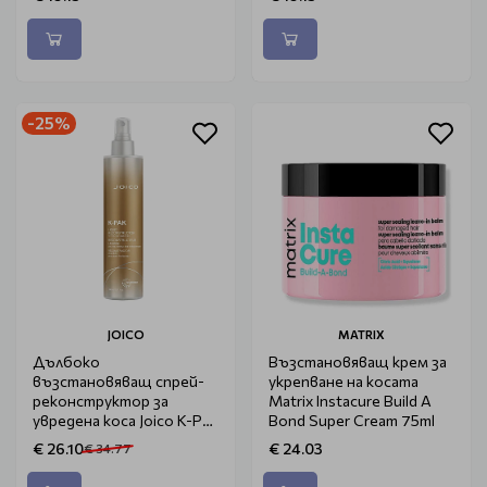
-25%
JOICO
MATRIX
Дълбоко
Възстановяващ крем за
възстановяващ спрей-
укрепване на косата
реконструктор за
Matrix Instacure Build A
увредена коса Joico K-Pak
Bond Super Cream 75ml
Liquid Reconstructor
€ 26.10
€ 24.03
€ 34.77
300ml