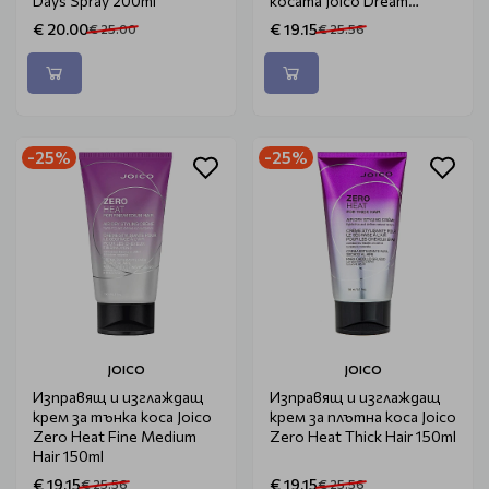
Days Spray 200ml
косата Joico Dream
Blowout Creme 200ml
€ 20.00
€ 19.15
€ 25.00
€ 25.56
-25%
-25%
JOICO
JOICO
Изправящ и изглаждащ
Изправящ и изглаждащ
крем за тънка коса Joico
крем за плътна коса Joico
Zero Heat Fine Medium
Zero Heat Thick Hair 150ml
Hair 150ml
€ 19.15
€ 19.15
€ 25.56
€ 25.56