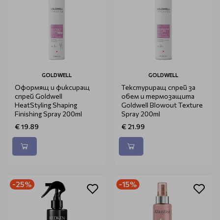
GOLDWELL
GOLDWELL
Оформящ и фиксиращ
Текстуриращ спрей за
спрей Goldwell
обем и термозащита
HeatStyling Shaping
Goldwell Blowout Texture
Finishing Spray 200ml
Spray 200ml
€ 19.89
€ 21.99
-25%
-15%