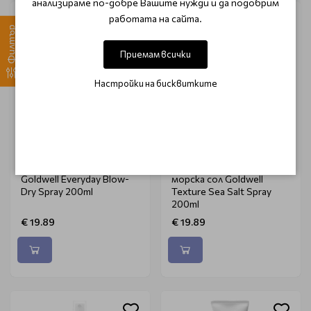
анализираме по-добре Вашите нужди и да подобрим
работата на сайта.
Филтър
Приемам всички
Настройки на бисквитките
GOLDWELL
GOLDWELL
Термозащитен спрей
Текстуриращ спрей с
Goldwell Everyday Blow-
морска сол Goldwell
Dry Spray 200ml
Texture Sea Salt Spray
200ml
€ 19.89
€ 19.89