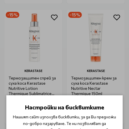
-15%
-15%
KERASTASE
KERASTASE
Термозащитен спрей за
Термозащитен крем за
суха коса Kerastase
суха коса Kerastase
Nutritive Lotion
Nutritive Nectar
Thermique Sublimatrice
Thermique 150ml
150ml.
€ 36.50
€ 36.50
€ 42.95
€ 42.95
Настройки на бисквитките
Нашият сайт използва бисквитки, за да Ви предложи
по-добро пазаруване. Те ни позволяват да