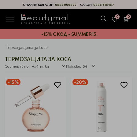
ОНЛАЙН МАГАЗИН:
0882 009872
САЛОН:
0886 616467
0
0
-15% С КОД - SUMMER15
Термозащита за коса
ТЕРМОЗАЩИТА ЗА КОСА
Сортирай по:
Покажи:
-15%
-20%