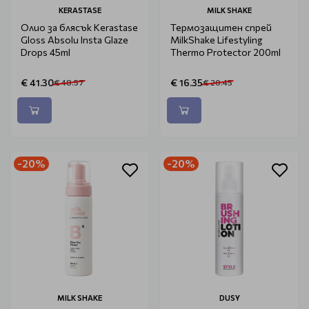
KERASTASE
MILK SHAKE
Олио за блясък Kerastase
Термозащитен спрей
Gloss Absolu Insta Glaze
MilkShake Lifestyling
Drops 45ml
Thermo Protector 200ml
€ 41.30
€ 16.35
€ 48.57
€ 20.45
-20%
-20%
MILK SHAKE
DUSY