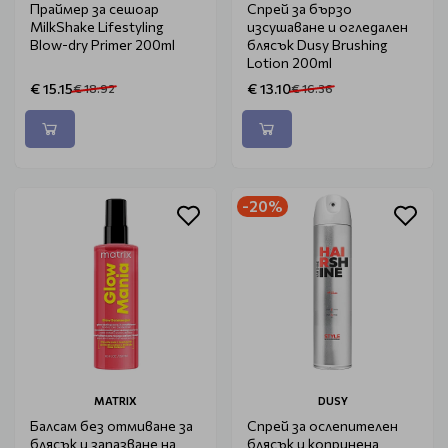
Праймер за сешоар
Спрей за бързо
MilkShake Lifestyling
изсушаване и огледален
Blow-dry Primer 200ml
блясък Dusy Brushing
Lotion 200ml
€ 15.15
€ 13.10
€ 18.92
€ 16.36
-20%
MATRIX
DUSY
Балсам без отмиване за
Спрей за ослепителен
блясък и запазване на
блясък и копринена