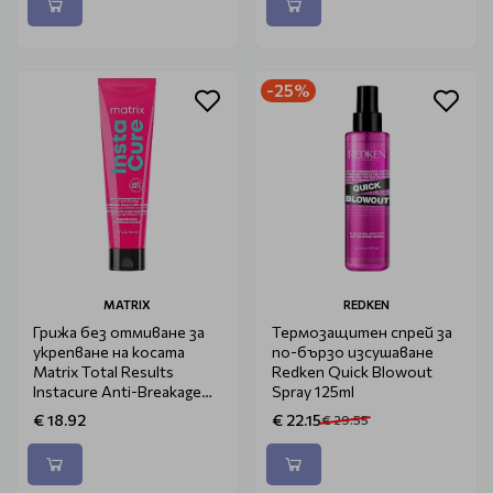
-25%
MATRIX
REDKEN
Грижа без отмиване за
Термозащитен спрей за
укрепване на косата
по-бързо изсушаване
Matrix Total Results
Redken Quick Blowout
Instacure Anti-Breakage
Spray 125ml
Leave-In 150ml
€ 18.92
€ 22.15
€ 29.55