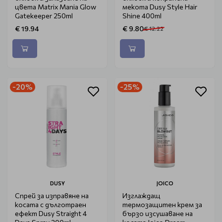
цвета Matrix Mania Glow
мекота Dusy Style Hair
Gatekeeper 250ml
Shine 400ml
€ 19.94
€ 9.80
€ 12.22
-20%
-25%
DUSY
JOICO
Спрей за изправяне на
Изглаждащ
косата с дълготраен
термозащитен крем за
ефект Dusy Straight 4
бързо изсушаване на