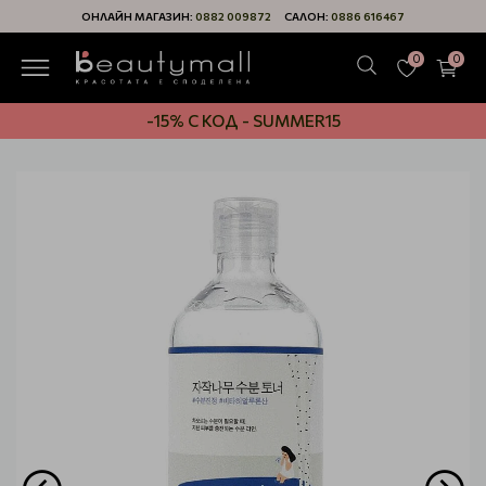
ОНЛАЙН МАГАЗИН:
0882 009872
САЛОН:
0886 616467
0
0
-15% С КОД - SUMMER15