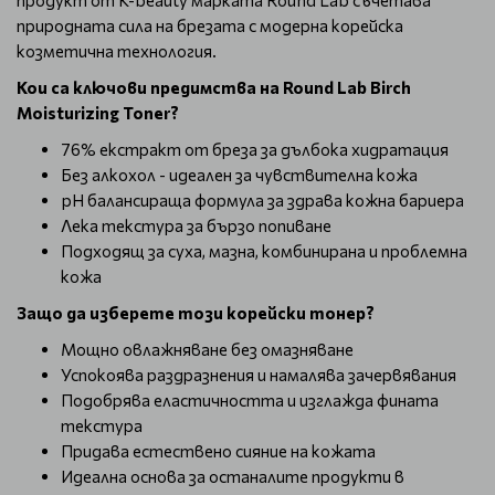
продукт от K-beauty марката Round Lab съчетава
природната сила на брезата с модерна корейска
козметична технология.
Кои са ключови предимства на Round Lab Birch
Moisturizing Toner?
76% екстракт от бреза за дълбока хидратация
Без алкохол - идеален за чувствителна кожа
pH балансираща формула за здрава кожна бариера
Лека текстура за бързо попиване
Подходящ за суха, мазна, комбинирана и проблемна
кожа
Защо да изберете този корейски тонер?
Мощно овлажняване без омазняване
Успокоява раздразнения и намалява зачервявания
Подобрява еластичността и изглажда фината
текстура
Придава естествено сияние на кожата
Идеална основа за останалите продукти в