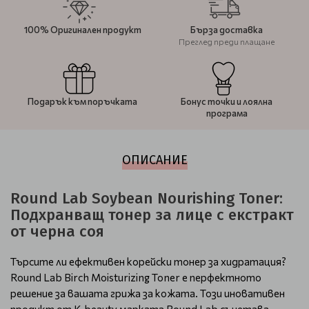
100% Оригинален продукт
Бърза доставка
Преглед преди плащане
Подарък към поръчката
Бонус точки и лоялна
програма
ОПИСАНИЕ
Round Lab Soybean Nourishing Toner:
Подхранващ тонер за лице с екстракт
от черна соя
Търсите ли ефективен корейски тонер за хидратация?
Round Lab Birch Moisturizing Toner е перфектното
решение за вашата грижа за кожата. Този иновативен