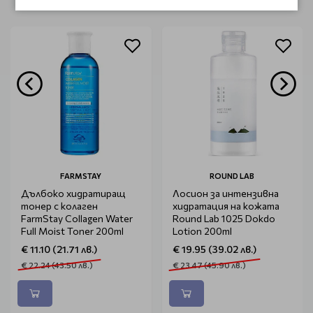
FARMSTAY
ROUND LAB
Дълбоко хидратиращ
Лосион за интензивна
тонер с колаген
хидратация на кожата
FarmStay Collagen Water
Round Lab 1025 Dokdo
Full Moist Toner 200ml
Lotion 200ml
€ 11.10 (21.71 лв.)
€ 19.95 (39.02 лв.)
€ 22.24 (43.50 лв.)
€ 23.47 (45.90 лв.)