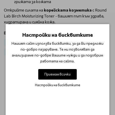
грижата за кожата
Открийте силата на
корейската козметика
с Round
Lab Birch Moisturizing Toner - вашият път към здрава,
хидратирана и сияйна кожа.
Виж продукти от категория:
Настройки на бисквитките
Лице
Корейска козметика
Корейска козметика за лице
Нашият сайт използва бисквитки, за да Ви предложи
по-добро пазаруване. Те ни позволяват да
Корейски тонери за лице
анализираме по-добре Вашите нужди и да подобрим
работата на сайта.
ОТЗИВИ (0)
Приемам всички
Този продукт няма отзиви.
Настройки на бисквитките
НАПИШЕТЕ ОТЗИВ
ОЩЕ ОТ КАТЕГОРИЯТА