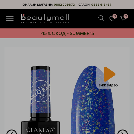
ОНЛАЙН МАГАЗИН:
0882 009872
САЛОН:
0886 616467
0
0
-15% С КОД - SUMMER15