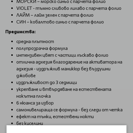
МОРСКИ – морско синьо с парчета фолио
VIOLET - тъмно сливово лилаво с парчета фолио
ЛАЙМ – лайм зелен с парчета фолио
СИН – кобалтово синьо с парчета фолио
Предимства:
средна плътност
полупрозрачна формула
интензивен цвят с частици лъскаво фолио
отлична адхезия благодарение на активатора на
адхезия - издръжлив маникюр без въздушни
джобове
издръжливост до 3 седмици
укрепване и втвърдяване на естествената
нокътна плочка
6 нюанса за избор
самонивелираща се формула - без следи от четка
ефект на тънки, естествени нокти
без киселини
деликатен аромат