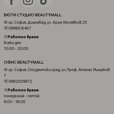
БЮТИ СТУДИО BEAUTYMALL
гр. София, Дианабад, ул. Крум Кюлявков 25
0886616467
Работно време
всеки ден
10:00 - 20:00
ОФИС BEAUTYMALL
гр. София, Студентски град, ул.Проф. Атанас Иширков
7
0882009872
Работно време
понеделник - петък
9:00 - 18:00