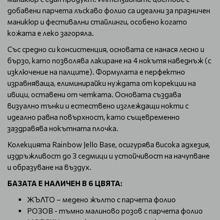
добавени парчета лъскаво фолио са идеални за празничен
маникюр и фестивални стайлинги, особено когато
кожата е леко загоряла.
Със средно си консистенция, основата се нанася лесно и
бързо, като позволява лакиране на 4 нокътя наведнъж (с
изключение на палците). Формулата е перфектно
изравняваща, елиминирайки нуждата от корекции на
ивици, оставени от четката. Основата създава
визуално тънки и естествено изглеждащи нокти с
идеално равна повърхност, като същевременно
заздравява нокътната плочка.
Колекцията Rainbow Jello Base, осигурява висока адхезия,
издръжливост до 3 седмици и устойчивост на начупване
и образуване на въздух.
БАЗАТА Е НАЛИЧЕН В 6 ЦВЯТА:
ЖЪЛТО – медено жълто с парчета фолио
РОЗОВ - тъмно малиново розов с парчета фолио