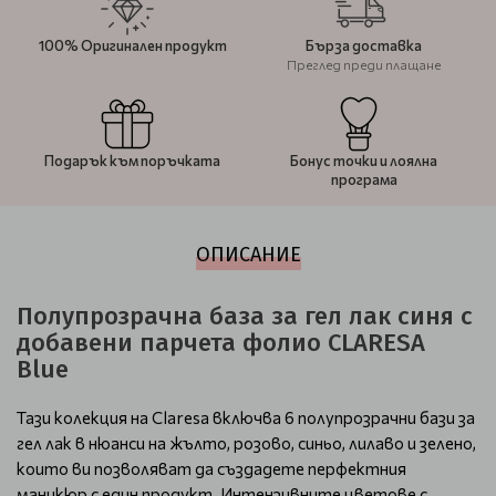
100% Оригинален продукт
Бърза доставка
Преглед преди плащане
Подарък към поръчката
Бонус точки и лоялна
програма
ОПИСАНИЕ
Полупрозрачна база за гел лак синя с
добавени парчета фолио CLARESA
Blue
Тази колекция на Claresa включва 6 полупрозрачни бази за
гел лак в нюанси на жълто, розово, синьо, лилаво и зелено,
които ви позволяват да създадете перфектния
маникюр с един продукт. Интензивните цветове с