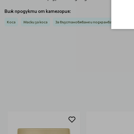
Виж продукти от категория:
Коса
Маски за коса
За възстановяване и подхранване
Интен