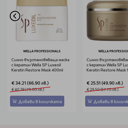
WELLA PROFESSIONALS
WELLA PROFESSIO
Силно възстановяваща маска
Силно възстановява
с кератин Wella SP Luxeoil
с кератин Wella SP Lu
Keratin Restore Mask 400ml
Keratin Restore Mask 
€ 34.21 (66.90 лв.)
€ 25.51 (49.90 лв.)
€ 40.39 (79.00 лв.)
€ 29.50 (57.70 лв.)
Добави в количката
Добави в колич