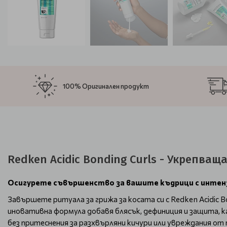
100% Оригинален продукт
Redken Acidic Bonding Curls - Укрепващ
Осигурете съвършенство за вашите къдрици с интен
Завършете ритуала за грижа за косата си с Redken Acidic 
иновативна формула добавя блясък, дефиниция и защита, 
без притеснения за разхвърляни кичури или увреждания от