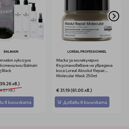
BALMAIN
LOREAL PROFESSIONNEL
мплект луксозна
Маска за молекулярно
екстеншъни Balmain
възстановяване на увредена
 Black
коса Loreal Absolut Repair
Molecular Mask 250ml
139.26 лв.)
€ 31.19 (61.00 лв.)
4.07 лв.)
и в количката
Добави в количката