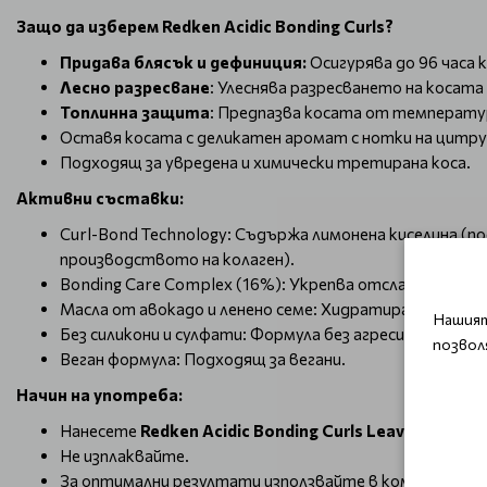
Защо да изберем Redken Acidic Bonding Curls?
Придава блясък и дефиниция:
Осигурява до 96 часа
Лесно разресване
: Улеснява разресването на косата
Топлинна защита
: Предпазва косата от температу
Оставя косата с деликатен аромат с нотки на цитру
Подходящ за увредена и химически третирана коса.
Активни съставки:
Curl-Bond Technology: Съдържа лимонена киселина (п
производството на колаген).
Bonding Care Complex (16%): Укрепва отслабените вр
Масла от авокадо и ленено семе: Хидратират и подх
Нашият
Без силикони и сулфати: Формула без агресивни химика
позвол
Веган формула: Подходящ за вегани.
Начин на употреба:
Нанесете
Redken Acidic Bonding Curls Leave-In Trea
Не изплаквайте.
За оптимални резултати използвайте в комбинация с