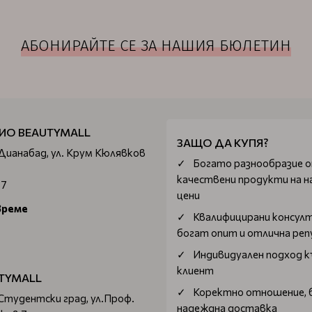
АБОНИРАЙТЕ СЕ ЗА НАШИЯ БЮЛЕТИН
ИО BEAUTYMALL
ЗАЩО ДА КУПЯ?
 Дианабад, ул. Крум Кюлявков
Богатo разнообразие 
качествени продукти на н
67
цени
време
Квалифицирани консул
богат опит и отлична ре
Индивидуален подход к
клиент
TYMALL
Коректно отношение, 
 Студентски град, ул.Проф.
надеждна доставка