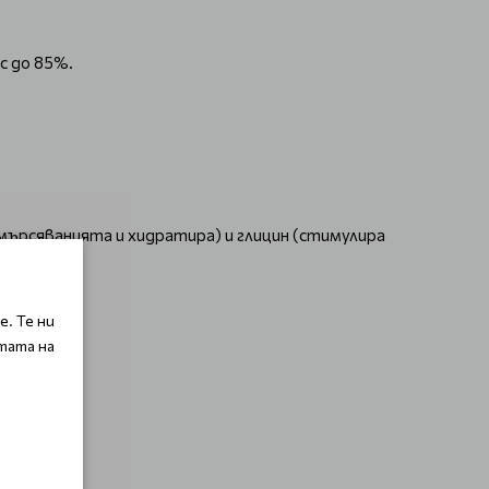
с до 85%.
мърсяванията и хидратира) и глицин (стимулира
. Те ни
тата на