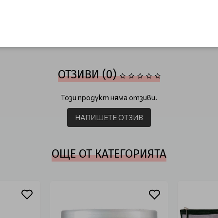
зивно възстановяване на къдрава коса Redken Acidic Bonding Curls
ОТЗИВИ (0)
Този продукт няма отзиви.
НАПИШЕТЕ ОТЗИВ
ОЩЕ ОТ КАТЕГОРИЯТА