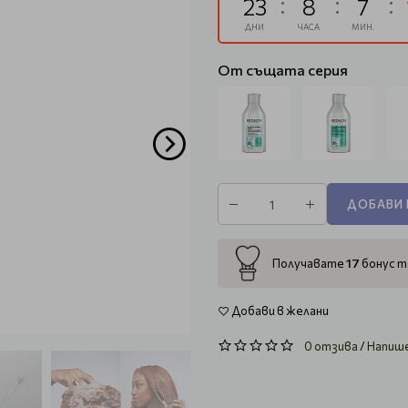
23
8
7
ДНИ
ЧАСА
МИН.
От същата серия
ДОБАВИ 
17
Получавате
бонус т
Добави в желани
0 отзива
/
Напиш