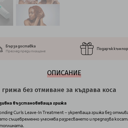
Бърза доставка
Подарък към по
Преглед преди плащане
ОПИСАНИЕ
а грижа без отмиване за къдрава коса
зивна възстановяваща грижа
Bonding Curls Leave-In Treatment – укрепваща грижа без отми
като същевременно улеснява разресването и предпазва кос
 топлината.