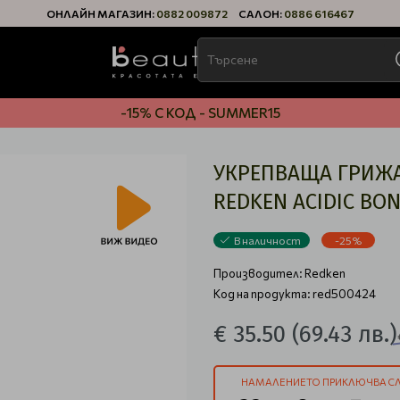
ОНЛАЙН МАГАЗИН:
0882 009872
САЛОН:
0886 616467
-15% С КОД - SUMMER15
УКРЕПВАЩА ГРИЖА
REDKEN ACIDIC BO
В наличност
-25%
Производител:
Redken
Код на продукта: red500424
€ 35.50
(69.43 лв.)
НАМАЛЕНИЕТО ПРИКЛЮЧВА СЛ