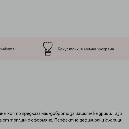
ръчката
Бонус точки и лоялна програма
ване, която предлага най-доброто за вашите къдрици. Тази
ата от топлинно оформяне. Перфектно дефинирани къдрици