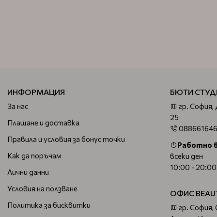
ИНФОРМАЦИЯ
БЮТИ СТУД
За нас
гр. София,
25
Плащане и доставка
08866164
Правила и условия за бонус точки
Работно 
Как да поръчам
всеки ден
10:00 - 20:00
Лични данни
Условия на ползване
ОФИС BEAU
Политика за бисквитки
гр. София,