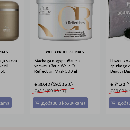
NALS
WELLA PROFESSIONALS
ща маска
Маска за подхранване и
Пълен ко
xeoil
уплътняване Wella Oil
грижа за 
150ml
Reflection Mask 500ml
Beauty Bag
€ 30.42 (59.50 лв.)
€ 71.20 (
€ 45.51 (89.00 лв.)
€ 89.00 (17
ката
Добави в количката
Добав