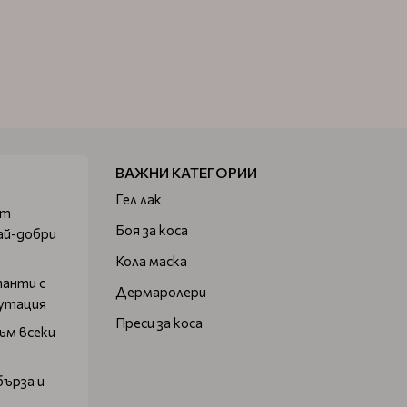
ВАЖНИ КАТЕГОРИИ
Гел лак
от
Боя за коса
ай-добри
Кола маска
танти с
Дермаролери
путация
Преси за коса
ъм всеки
бърза и