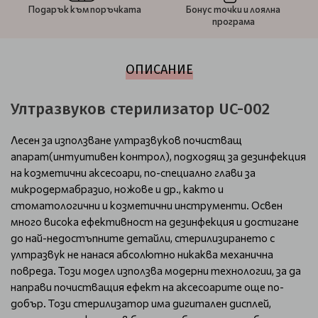
Подарък към поръчката
Бонус точки и лоялна
програма
ОПИСАНИЕ
Ултразвуков стерилизатор UC-002
Лесен за използване ултразвуков почистващ
апарат(интуитивен контрол), подходящ за дезинфекция
на козметични аксесоари, по-специално глави за
микродермабразио, ножове и др., както и
стоматологични и козметични инструменти. Освен
много висока ефективност на дезинфекция и достигане
до най-недостъпните детайли, стерилизирането с
ултразвук не нанася абсолютно никаква механична
повреда. Този модел използва модерни технологии, за да
направи почистващия ефект на аксесоарите още по-
добър. Този стерилизатор има дигитален дисплей,