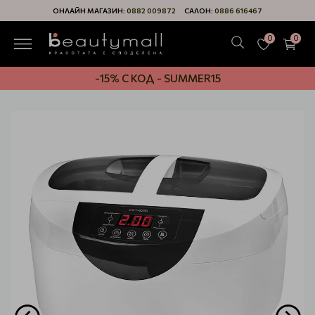
ОНЛАЙН МАГАЗИН:
0882 009872
САЛОН:
0886 616467
0
0
-15% С КОД - SUMMER15