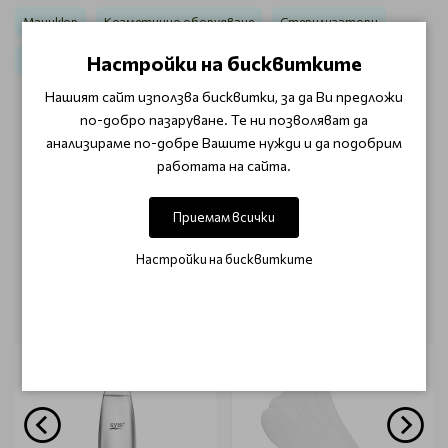
Маникюр
Козметично оборудване
Стерилизатори
Настройки на бисквитките
За Козметици
За стерилизация
Нашият сайт използва бисквитки, за да Ви предложи
по-добро пазаруване. Те ни позволяват да
ОТЗИВИ (0)
анализираме по-добре Вашите нужди и да подобрим
работата на сайта.
Този продукт няма отзиви.
Приемам всички
НАПИШЕТЕ ОТЗИВ
Настройки на бисквитките
ОЩЕ ОТ КАТЕГОРИЯТА