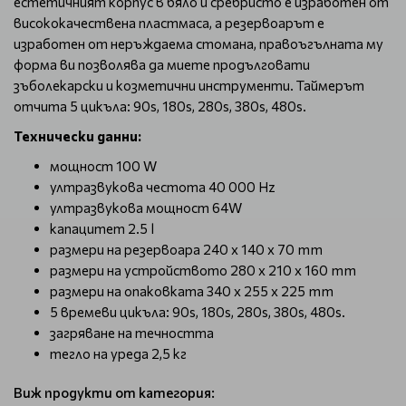
естетичният корпус в бяло и сребристо е изработен от
висококачествена пластмаса, а резервоарът е
изработен от неръждаема стомана, правоъгълната му
форма ви позволява да миете продълговати
зъболекарски и козметични инструменти. Таймерът
отчита 5 цикъла: 90s, 180s, 280s, 380s, 480s.
Технически данни:
мощност 100 W
ултразвукова честота 40 000 Hz
ултразвукова мощност 64W
капацитет 2.5 l
размери на резервоара 240 x 140 x 70 mm
размери на устройството 280 x 210 x 160 mm
размери на опаковката 340 x 255 x 225 mm
5 времеви цикъла: 90s, 180s, 280s, 380s, 480s.
загряване на течността
тегло на уреда 2,5 кг
Виж продукти от категория: