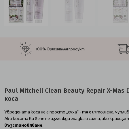
100% Оригинален продукт
Paul Mitchell Clean Beauty Repair X-M
коса
Увредената коса не е просто „суха“ - тя е изтощена, чупли
Ако косата ви вече не изглежда гладка и силна, ако краища
възстановяване
.