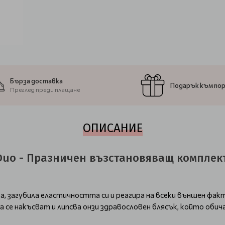
Бърза доставка
Подарък към по
Преглед преди плащане
ОПИСАНИЕ
as Duo - Празничен възстановяващ комплек
ва, загубила еластичността си и реагира на всеки външен факт
та се накъсват и липсва онзи здравословен блясък, който обич