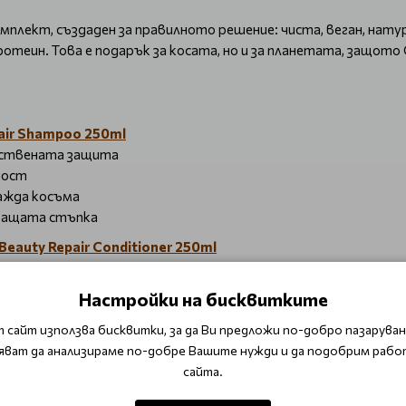
омплект, създаден за правилното решение: чиста, веган, нат
теин. Това е подарък за косата, но и за планетата, защото C
air Shampoo 250ml
тествената защита
ност
ажда косъма
дващата стъпка
eauty Repair Conditioner 250ml
кната
Настройки на бисквитките
ъдещи увреждания
 сайт използва бисквитки, за да Ви предложи по-добро пазаруване
яват да анализираме по-добре Вашите нужди и да подобрим рабо
рана
сайта.