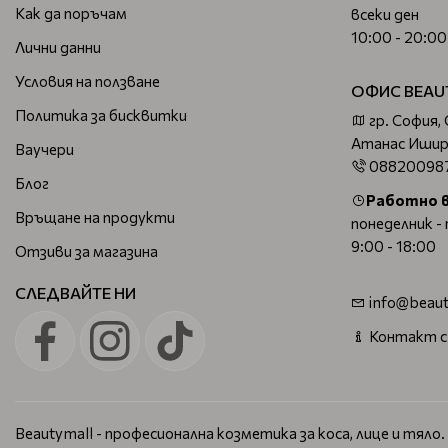
Как да поръчам
всеки ден
10:00 - 20:00
Лични данни
Условия на ползване
ОФИС BEAU
Политика за бисквитки
гр. София,
Атанас Ишир
Ваучери
08820098
Блог
Работно 
Връщане на продукти
понеделник -
9:00 - 18:00
Отзиви за магазина
СЛЕДВАЙТЕ НИ
info@beaut
Контакт с
Beautymall - професионална козметика за коса, лице и тяло