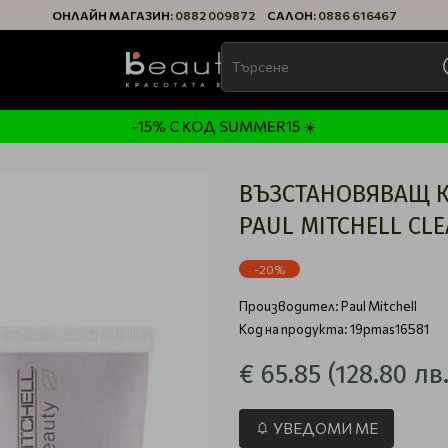
ОНЛАЙН МАГАЗИН:
0882 009872
САЛОН:
0886 616467
-15% С КОД SUMMER15 ☀️
ВЪЗСТАНОВЯВАЩ К
PAUL MITCHELL CL
-20%
Производител:
Paul Mitchell
Код на продукта: 19pmas16581
€ 65.85
(128.80 лв.
УВЕДОМИ МЕ