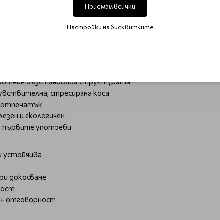
Приемам всички
яване
Настройки на бисквитките
 формула
протеин възстановява структурата
увствителна, стресирана коса
н отпечатък
лезен и екологичен
ед първите употреби
и устойчива
при докосване
вост
а + отговорност