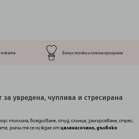
ръчката
Бонус точки и лоялна програма
т за увредена, чуплива и стресирана
ор: топлина, боядисване, студ, слънце, замърсяване, стрес.
ате, значи тя се нуждае от
целенасочено, дълбоко