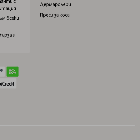
танти с
Дермаролери
путация
Преси за коса
ъм всеки
бърза и