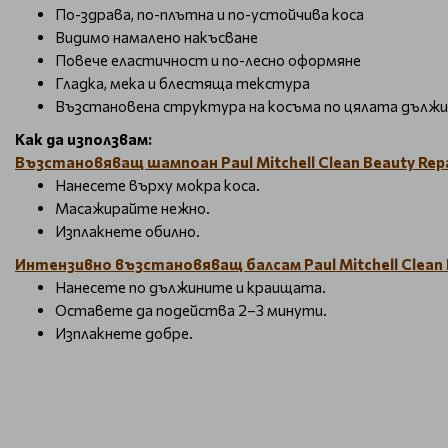
По-здрава, по-плътна и по-устойчива коса
Видимо намалено накъсване
Повече еластичност и по-лесно оформяне
Гладка, мека и блестяща текстура
Възстановена структура на косъма по цялата дължи
Как да използвам:
Възстановяващ шампоан Paul Mitchell Clean Beauty Rep
Нанесете върху мокра коса.
Масажирайте нежно.
Изплакнете обилно.
Интензивно възстановяващ балсам Paul Mitchell Clean B
Нанесете по дължините и краищата.
Оставете да подейства 2–3 минути.
Изплакнете добре.