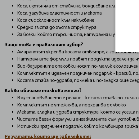
Коса, изтъняла от стайлинг, боядисване или изсветл
Коса, загубила еластичност и мекота
Коса със склонност към накъсване
Средно гъста до гъста структура
За всеки, който търси чиста, натурална и устойчивa
Защо това е правилният избор?
Амарантът укрепва косата отвътре, а граховият 
Натуралните формули правят продукта идеален за ч
Био-базираните опаковки носят по-малък екологиче
Комплектът е идеален празничен подарък - красив, по
Косата става по-здрава, по-мека и по-гладка още сл
Какво обичаме толкова много?
Възстановяването е реално - косата става по-силна 
Комплектът не утежнява, а подхранва дълбоко
Меката, гладка и здрава структура, която се усеща 
Чистите веган формули и ангажимента към устойчи
Истински празничен подарък, който комбинира гриж
Резултати, които ще забележите: