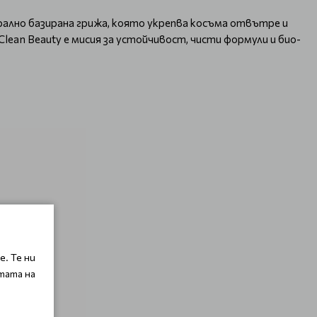
урално базирана грижа, която укрепва косъма отвътре и
lean Beauty е мисия за устойчивост, чисти формули и био-
. Те ни
тата на