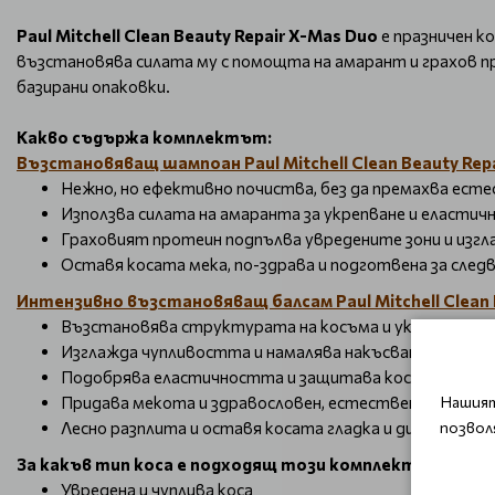
Paul Mitchell Clean Beauty Repair X-Mas Duo
е празничен к
възстановява силата му с помощта на амарант и грахов про
базирани опаковки.
Какво съдържа комплектът:
Възстановяващ шампоан Paul Mitchell Clean Beauty Rep
Нежно, но ефективно почиства, без да премахва ес
Използва силата на амаранта за укрепване и еластич
Граховият протеин подпълва увредените зони и изгл
Оставя косата мека, по-здрава и подготвена за сле
Интензивно възстановяващ балсам Paul Mitchell Clean B
Възстановява структурата на косъма и укрепва вла
Изглажда чупливостта и намалява накъсването
Подобрява еластичността и защитава косата от б
Нашият
Придава мекота и здравословен, естествен блясък
позвол
Лесно разплита и оставя косата гладка и дисциплини
За какъв тип коса е подходящ този комплект?
Увредена и чуплива коса