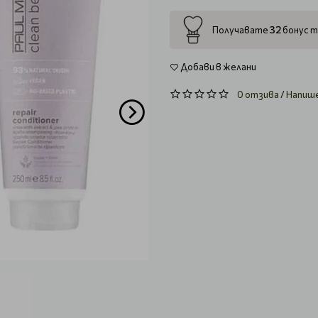
32
Получавате
бонус т
Добави в желани
0 отзива
/
Напиш