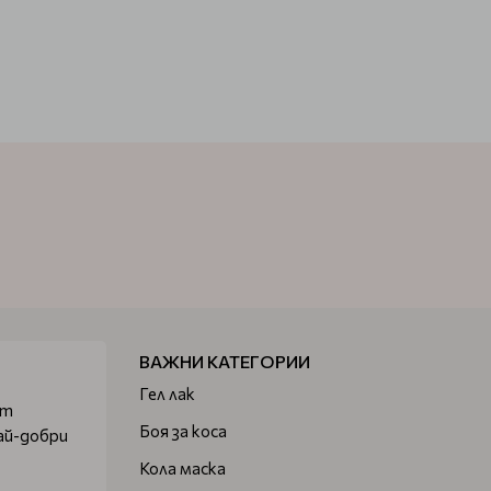
ВАЖНИ КАТЕГОРИИ
Гел лак
от
Боя за коса
ай-добри
Кола маска