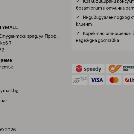
Квалифицирани консул
богат опит и отлична ре
Индивидуален подход к
клиент
TYMALL
Коректно отношение, 
 Студентски град, ул.Проф.
надеждна доставка
ков 7
72
време
 петък
ymall.bg
 нас
. © 2026