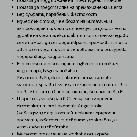
Помага за поддържане на "по-студени" тонове
Помага за представяне на премахване на цвета
Без сулфати, парабени и жестокост
Известен с това, че е богат на витамини и
антиоксиданти, които са полезни за цялостното
здраве на косата, екстрактът от слънчогледово
семе помага да се предотврати премахването на
цвета от косата, като същевременно осигурява
подхранваща хидратация.
Естествен антиоксидант, известен с това, че
хидратира, възстановява и
възстановява, екстрактът от маслиново
масло насърчава блясъка и еластичността, освен
това е богат на биотин, ниацин, витамини А и Е.
Широко култивиран в Средиземноморието,
екстрактът от Lavendula Angustifolia
(лавандула) е един от най-нежните природни
аромати, известен със своите успокояващи и
успокояващи свойства.
Маслото от семена на жожоба осигурява