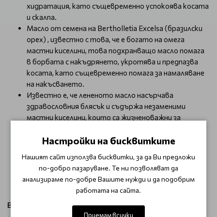
хидратация, като същевременно успокоява косата
и скалпа.
Масло от семена на Bertholletia Excelsa (бразилски
орех) , известно с това, че е богато на омега
мастни киселини, това подхранващо масло помага
в борбата с накъдрянето, укротява и предпазва
косата, като същевременно помага за намаляване
на накъсването.
Известно е, че лененото масло насърчава
здравословния блясък и съдържа незаменими
мастни киселини, които са жизненоважни за
поддържането на здрава коса.
Настройки на бисквитките
Нанесете на мокра коса след измиване с
Blonde.Angel.Wash, оставете за 1-2 мин., след
Нашият сайт използва бисквитки, за да Ви предложи
което отмийте с вода. За максимален ефект
по-добро пазаруване. Те ни позволяват да
използвайте в комбинация с
Матиращ шампоан за
анализираме по-добре Вашите нужди и да подобрим
руса коса
Kevin Murphy
Blonde Angel Wash
работата на сайта.
Виж продукти от категория:
Приемам всички