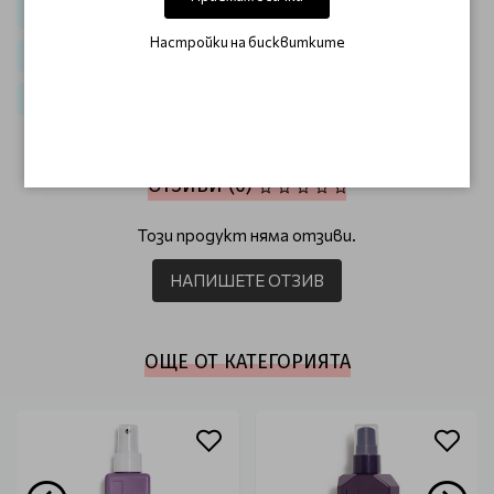
Коса
Маски за коса
Маски за руса коса
Настройки на бисквитките
Терапии за коса / KEVIN.MURPHY Treatments
Терапии за коса
Оцветяващи маски
ОТЗИВИ (0)
Този продукт няма отзиви.
НАПИШЕТЕ ОТЗИВ
ОЩЕ ОТ КАТЕГОРИЯТА