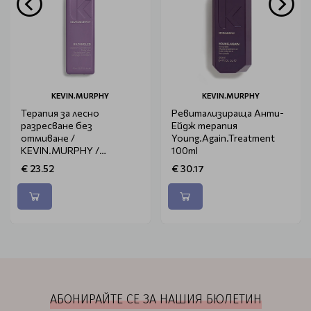
KEVIN.MURPHY
KEVIN.MURPHY
Терапия за лесно
Ревитализираща Анти-
разресване без
Ейдж терапия
отмиване /
Young.Again.Treatment
KEVIN.MURPHY /
100ml
Un.Tangled 150мл.
€ 23.52
€ 30.17
АБОНИРАЙТЕ СЕ ЗА НАШИЯ БЮЛЕТИН