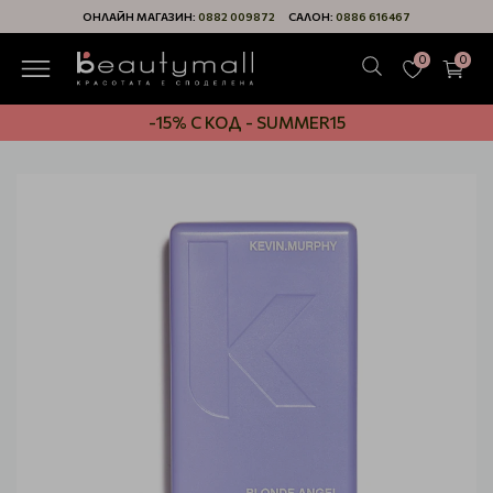
ОНЛАЙН МАГАЗИН:
0882 009872
САЛОН:
0886 616467
0
0
-15% С КОД - SUMMER15