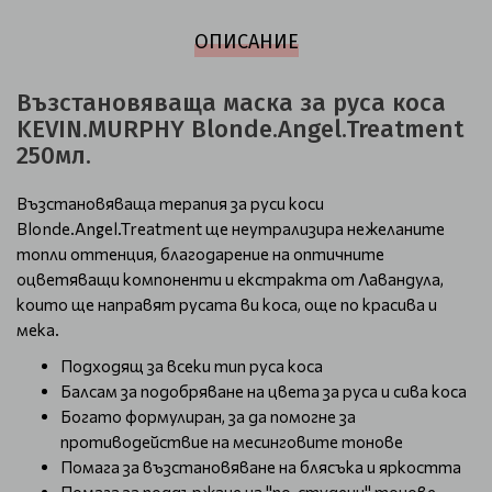
ОПИСАНИЕ
Възстановяваща маска за руса коса
KEVIN.MURPHY Blonde.Angel.Treatment
250мл.
Възстановяващa терапия за руси коси
Blonde.Angel.Treatment ще неутрализира нежеланите
топли оттенция, благодарение на оптичните
оцветяващи компоненти и екстракта от Лавандула,
които ще направят русата ви коса, още по красива и
мека.
Подходящ за всеки тип руса коса
Балсам за подобряване на цвета за руса и сива коса
Богато формулиран, за да помогне за
противодействие на месинговите тонове
Помага за възстановяване на блясъка и яркостта