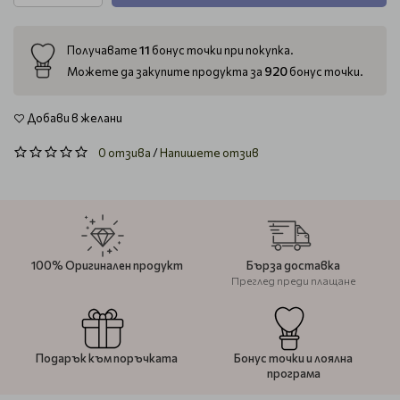
11
Получавате
бонус точки при покупка.
920
Можете да закупите продукта за
бонус точки.
Добави в желани
0 отзива
/
Напишете отзив
100% Оригинален продукт
Бърза доставка
Преглед преди плащане
Подарък към поръчката
Бонус точки и лоялна
програма