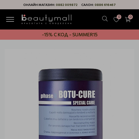
ОНЛАЙН МАГАЗИН:
0882 009872
САЛОН:
0886 616467
0
0
-15% С КОД - SUMMER15