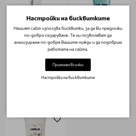
Настройки на бисквитките
Нашият сайт използва бисквитки, за да Ви предложи
по-добро пазаруване. Те ни позволяват да
анализираме по-добре Вашите нужди и да подобрим
работата на сайта.
PAUL MITCHELL
KERASTASE
Маска за боядисани коси
Възстановяващо мляко
Paul Mitchell Color
за изтощена коса
Приемам всички
Protect Reconstructive
Kerastase Ciment Anti-
Treatment 150ml.
usure 200мл.
Настройки на бисквитките
€ 32.72
€ 35.20
€ 41.41