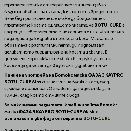
третата стъпка от терапията за интензивно
възстановяване на сухата, късаща се и увредена коса.
Вече без притеснение ще може да боядисвате и
третирате косата си, защото знаете, че
BOTU-CURE
е
насреща. Невероятното е, че серията е и изключително
подходяща за къдрава и непокорна коса. Маската е
обогатена с растителни пептиди, подпомагат
деликатното хидратиране на косата и скалпа. В
допълнение проникват дълбоко в структурата на
косъма за да могат да възвърнт здравината му.
Начин на употреба на Ботокс маска ФАЗА 3 KAYPRO
BOTU-CURE Mask:
нанесете на влажна коса, след
измиване с шампоан. Оставете да подейства за 5-
10мин., след което отмийте с вода.
За максимални резултати комбинирайте Ботокс
маска ФАЗА 3 KAYPRO BOTU-CURE Mask с
останалите две фази от серията
BOTU-CURE
Виж продукти от категория: