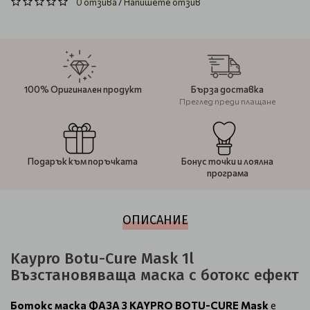
0 отзива
/
Напишете отзив
100% Оригинален продукт
Бърза доставка
Преглед преди плащане
Подарък към поръчката
Бонус точки и лоялна
програма
ОПИСАНИЕ
Kaypro Botu-Cure Mask 1l
Възстановяваща маска с ботокс ефект
Ботокс маска ФАЗА 3 KAYPRO BOTU-CURE Mask
е