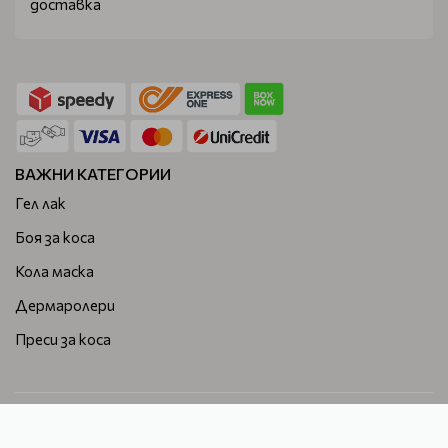
доставка
ВАЖНИ КАТЕГОРИИ
Гел лак
Боя за коса
Кола маска
Дермаролери
Преси за коса
Beautymall - професионална козметика за коса, лице и
тяло. © 2026