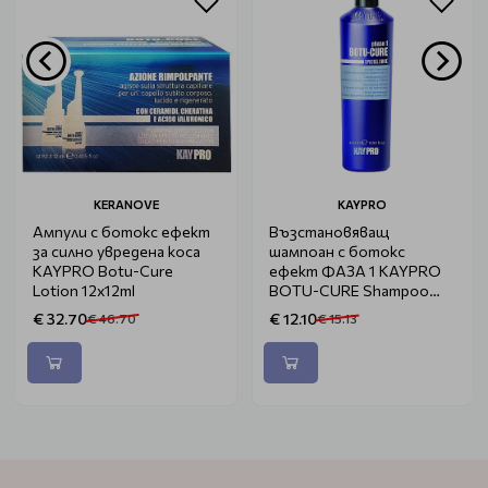
KERANOVE
KAYPRO
Ампули с ботокс ефект
Възстановяващ
за силно увредена коса
шампоан с ботокс
KAYPRO Botu-Cure
ефект ФАЗА 1 KAYPRO
Lotion 12x12ml
BOTU-CURE Shampoo
350ml.
€ 32.70
€ 12.10
€ 46.70
€ 15.13