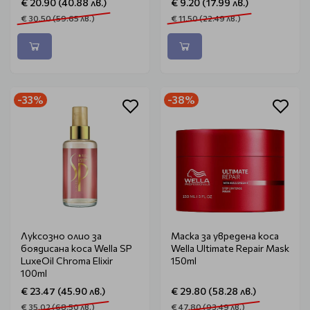
€ 20.90 (40.88 лв.)
€ 9.20 (17.99 лв.)
€ 30.50 (59.65 лв.)
€ 11.50 (22.49 лв.)
-33%
-38%
Луксозно олио за
Маска за увредена коса
боядисана коса Wella SP
Wella Ultimate Repair Mask
LuxeOil Chroma Elixir
150ml
100ml
€ 23.47 (45.90 лв.)
€ 29.80 (58.28 лв.)
€ 35.02 (68.50 лв.)
€ 47.80 (93.49 лв.)