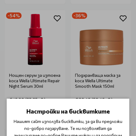
-54%
-36%
Нощен серум за изтоена
Подхранваща маска за
коса Wella Ultimate Repair
коса Wella Ultimate
Night Serum 30ml
Smooth Mask 150ml
€ 16.90 (33.05 лв.)
€ 30.40 (59.46 лв.)
€ 36.60 (71.58 лв.)
€ 47.80 (93.49 лв.)
Настройки на бисквитките
Нашият сайт използва бисквитки, за да Ви предложи
по-добро пазаруване. Те ни позволяват да
анализираме по-добре Вашите нужди и да подобрим