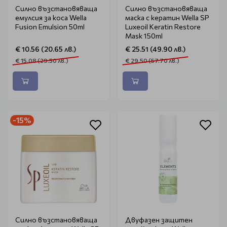
Силно възстановяваща
Силно възстановяваща
емулсия за коса Wella
маска с кератин Wella SP
Fusion Emulsion 50ml
Luxeoil Keratin Restore
Mask 150ml
€ 10.56 (20.65 лв.)
€ 25.51 (49.90 лв.)
€ 15.08 (29.50 лв.)
€ 29.50 (57.70 лв.)
-15%
Силно възстановяваща
Двуфазен защитен