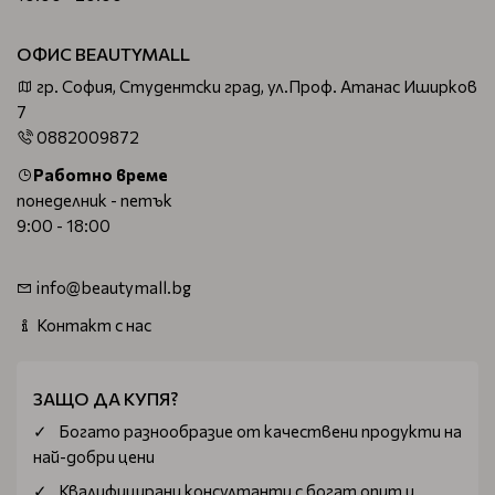
ОФИС BEAUTYMALL
гр. София, Студентски град, ул.Проф. Атанас Иширков
7
0882009872
Работно време
понеделник - петък
9:00 - 18:00
info@beautymall.bg
Контакт с нас
ЗАЩО ДА КУПЯ?
Богатo разнообразие от качествени продукти на
най-добри цени
Квалифицирани консултанти с богат опит и