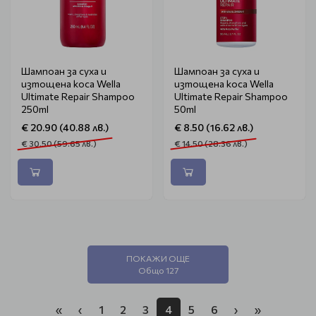
Шампоан за суха и
Шампоан за суха и
изтощена коса Wella
изтощена коса Wella
Ultimate Repair Shampoo
Ultimate Repair Shampoo
250ml
50ml
€ 20.90 (40.88 лв.)
€ 8.50 (16.62 лв.)
€ 30.50 (59.65 лв.)
€ 14.50 (28.36 лв.)
ПОКАЖИ ОЩЕ
Общо 127
«
‹
1
2
3
4
5
6
›
»