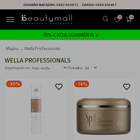
ОНЛАЙН МАГАЗИН:
0882 009872
САЛОН:
0886 616467
0
0
-15% С КОД SUMMER15 ☀️
Марки
Wella Professionals
WELLA PROFESSIONALS
Сортирай по:
Покажи:
-30%
-14%