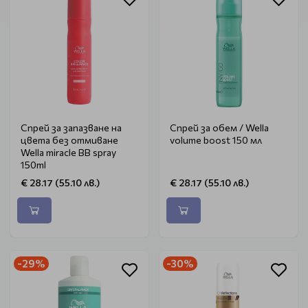
Спрей за запазване на
Спрей за обем / Wella
цвета без отмиване
volume boost 150 мл
Wella miracle BB spray
150ml
€ 28.17 (55.10 лв.)
€ 28.17 (55.10 лв.)
-29%
-30%