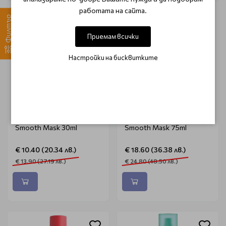
-25%
-25%
работата на сайта.
Филтър
Приемам всички
Настройки на бисквитките
Подхранваща маска за
Подхранваща маска за
коса Wella Ultimate
коса Wella Ultimate
Smooth Mask 30ml
Smooth Mask 75ml
€ 10.40 (20.34 лв.)
€ 18.60 (36.38 лв.)
€ 13.90 (27.19 лв.)
€ 24.80 (48.50 лв.)