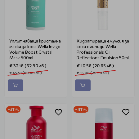
Уплътняваща кристална
Хидратираща емулсия за
маска за коса Wella Invigo
коса с липиди Wella
Volume Boost Crystal
Professionals Oil
Mask 500ml
Reflections Emulsion 50ml
€ 32.16 (62.90 лв.)
€ 10.56 (20.65 лв.)
€ 45.51 (89.00 лв.)
€ 15.08 (29.50 лв.)
-31%
-41%