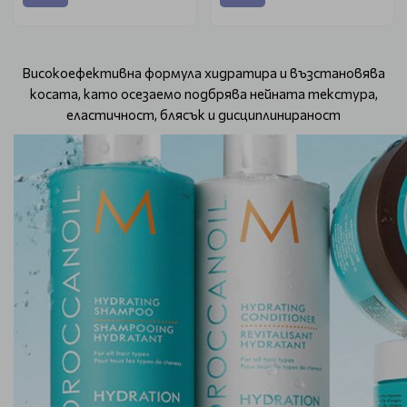
Високоефективна формула хидратира и възстановява
косата, като осезаемо подбрява нейната текстура,
еластичност, блясък и дисциплинираност