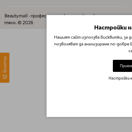
Beautymall - професионална козметика за коса, лице и
тяло. © 2026
Настройки н
Нашият сайт използва бисквитки, за д
позволяват да анализираме по-добре 
с
Филтър
Прием
Настройки 