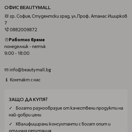
ОФИС BEAUTYMALL
гр. София, Студентски град, ул.Проф. Атанас Иширков
7
0882009872
Работно време
понеделник - петък
9:00 - 18:00
info@beautymall.bg
Контакт с нас
ЗАЩО ДА КУПЯ?
Богатo разнообразие от качествени продукти на
най-добри цени
Квалифицирани консултанти с богат опит и
отлична репутация