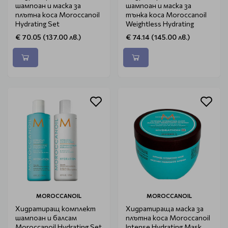
шампоан и маска за
шампоан и маска за
плътна коса Moroccanoil
тънка коса Moroccanoil
Hydrating Set
Weightless Hydrating
€ 70.05 (137.00 лв.)
€ 74.14 (145.00 лв.)
MOROCCANOIL
MOROCCANOIL
Хидратиращ комплект
Хидратираща маска за
шампоан и балсам
плътна коса Moroccanoil
Moroccanoil Hydrating Set
Intense Hydrating Mask