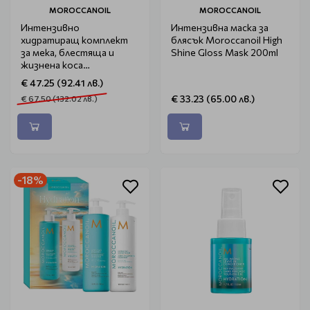
MOROCCANOIL
MOROCCANOIL
Интензивно
Интензивна маска за
хидратиращ комплект
блясък Moroccanoil High
за мека, блестяща и
Shine Gloss Mask 200ml
жизнена коса
Moroccanoil Hydration
€ 47.25 (92.41 лв.)
Spring Set
€ 33.23 (65.00 лв.)
€ 67.50 (132.02 лв.)
-18%