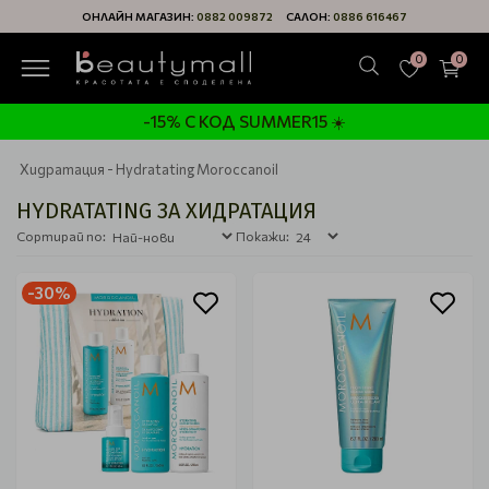
ОНЛАЙН МАГАЗИН:
0882 009872
САЛОН:
0886 616467
0
0
-15% С КОД SUMMER15 ☀️
Хидратация - Hydratating Moroccanoil
HYDRATATING ЗА ХИДРАТАЦИЯ
Сортирай по:
Покажи:
-30%